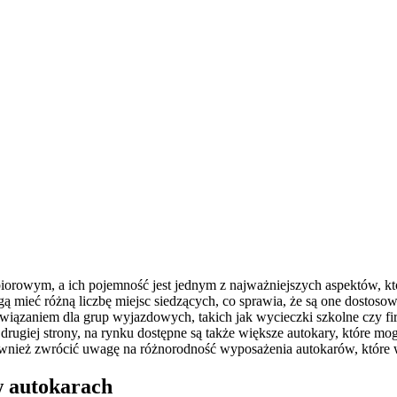
zbiorowym, a ich pojemność jest jednym z najważniejszych aspektów, 
gą mieć różną liczbę miejsc siedzących, co sprawia, że są one dostoso
wiązaniem dla grup wyjazdowych, takich jak wycieczki szkolne czy fi
 Z drugiej strony, na rynku dostępne są także większe autokary, które m
również zwrócić uwagę na różnorodność wyposażenia autokarów, które
w autokarach