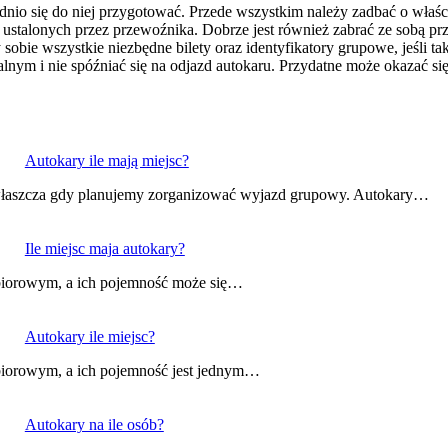
io się do niej przygotować. Przede wszystkim należy zadbać o właśc
ustalonych przez przewoźnika. Dobrze jest również zabrać ze sobą prze
bie wszystkie niezbędne bilety oraz identyfikatory grupowe, jeśli t
lnym i nie spóźniać się na odjazd autokaru. Przydatne może okazać si
Autokary ile mają miejsc?
właszcza gdy planujemy zorganizować wyjazd grupowy. Autokary…
Ile miejsc maja autokary?
zbiorowym, a ich pojemność może się…
Autokary ile miejsc?
zbiorowym, a ich pojemność jest jednym…
Autokary na ile osób?