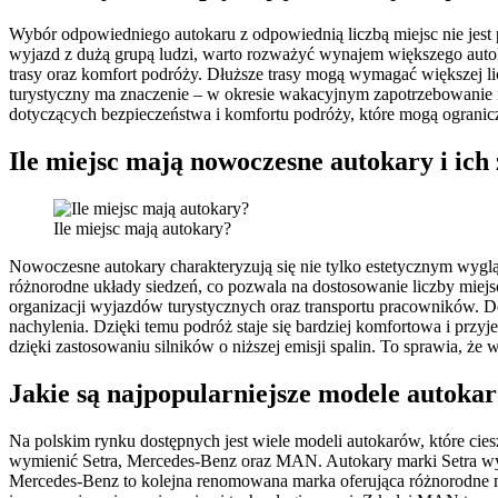
Wybór odpowiedniego autokaru z odpowiednią liczbą miejsc nie jest 
wyjazd z dużą grupą ludzi, warto rozważyć wynajem większego autoka
trasy oraz komfort podróży. Dłuższe trasy mogą wymagać większej 
turystyczny ma znaczenie – w okresie wakacyjnym zapotrzebowanie na
dotyczących bezpieczeństwa i komfortu podróży, które mogą ogranicz
Ile miejsc mają nowoczesne autokary i ich 
Ile miejsc mają autokary?
Nowoczesne autokary charakteryzują się nie tylko estetycznym wyg
różnorodne układy siedzeń, co pozwala na dostosowanie liczby miej
organizacji wyjazdów turystycznych oraz transportu pracowników. D
nachylenia. Dzięki temu podróż staje się bardziej komfortowa i przy
dzięki zastosowaniu silników o niższej emisji spalin. To sprawia, 
Jakie są najpopularniejsze modele autoka
Na polskim rynku dostępnych jest wiele modeli autokarów, które ci
wymienić Setra, Mercedes-Benz oraz MAN. Autokary marki Setra wyr
Mercedes-Benz to kolejna renomowana marka oferująca różnorodne m