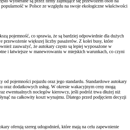
zęsto wybierane są przez firmy zajmujące się przewozem osób na
 popularność w Polsce ze względu na swoje ekologiczne właściwości
szą pojemność, co sprawia, że są bardziej odpowiednie dla dużych
 przewożenie większej liczby pasażerów. Z kolei busy, które
również zauważyć, że autokary często są lepiej wyposażone w
wrotne i łatwiejsze w manewrowaniu w miejskich warunkach, co czyni
 od pojemności pojazdu oraz jego standardu. Standardowe autokary
ezonu oraz dodatkowych usług. W okresie wakacyjnym ceny mogą
z ewentualnych noclegów kierowcy, jeśli podróż trwa dłużej niż
wpłynąć na całkowity koszt wynajmu. Dlatego przed podjęciem decyzji
ary oferują szereg udogodnień, które mają na celu zapewnienie