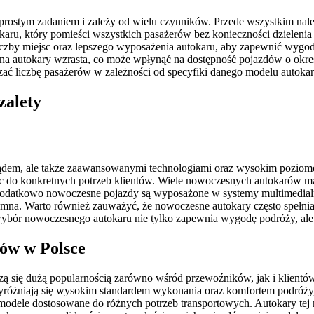
prostym zadaniem i zależy od wielu czynników. Przede wszystkim należ
ru, który pomieści wszystkich pasażerów bez konieczności dzielenia 
liczby miejsc oraz lepszego wyposażenia autokaru, aby zapewnić wygo
 autokary wzrasta, co może wpłynąć na dostępność pojazdów o określo
ać liczbę pasażerów w zależności od specyfiki danego modelu autokar
zalety
lądem, ale także zaawansowanymi technologiami oraz wysokim poziom
sc do konkretnych potrzeb klientów. Wiele nowoczesnych autokarów ma
odatkowo nowoczesne pojazdy są wyposażone w systemy multimedialne,
jemna. Warto również zauważyć, że nowoczesne autokary często spełnia
że wybór nowoczesnego autokaru nie tylko zapewnia wygodę podróży, a
rów w Polsce
eszą się dużą popularnością zarówno wśród przewoźników, jak i klien
óżniają się wysokim standardem wykonania oraz komfortem podróży, a
odele dostosowane do różnych potrzeb transportowych. Autokary tej 