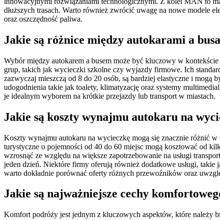
innowacyjnymi rozwiązaniami technologicznymi. Z kolei MAN to mark
dłuższych trasach. Warto również zwrócić uwagę na nowe modele el
oraz oszczędność paliwa.
Jakie są różnice między autokarami a bus
Wybór między autokarem a busem może być kluczowy w kontekście org
grup, takich jak wycieczki szkolne czy wyjazdy firmowe. Ich standa
zazwyczaj mieszczą od 8 do 20 osób, są bardziej elastyczne i mogą 
udogodnienia takie jak toalety, klimatyzację oraz systemy multimed
je idealnym wyborem na krótkie przejazdy lub transport w miastach.
Jakie są koszty wynajmu autokaru na wyci
Koszty wynajmu autokaru na wycieczkę mogą się znacznie różnić w 
turystyczne o pojemności od 40 do 60 miejsc mogą kosztować od kil
wzrosnąć ze względu na większe zapotrzebowanie na usługi transpor
jeden dzień. Niektóre firmy oferują również dodatkowe usługi, takie
warto dokładnie porównać oferty różnych przewoźników oraz uwzgl
Jakie są najważniejsze cechy komfortoweg
Komfort podróży jest jednym z kluczowych aspektów, które należy b