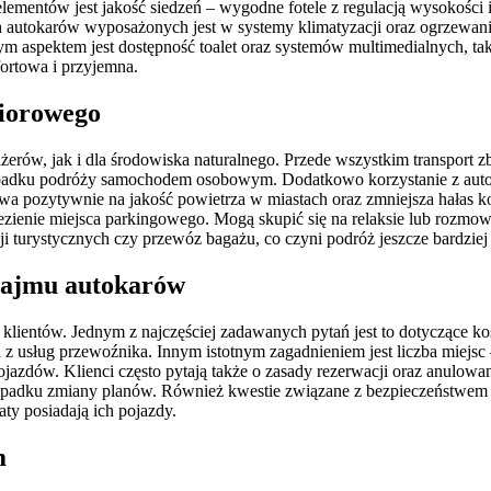
ementów jest jakość siedzeń – wygodne fotele z regulacją wysokości i
autokarów wyposażonych jest w systemy klimatyzacji oraz ogrzewani
 aspektem jest dostępność toalet oraz systemów multimedialnych, t
ortowa i przyjemna.
biorowego
żerów, jak i dla środowiska naturalnego. Przede wszystkim transport z
rzypadku podróży samochodem osobowym. Dodatkowo korzystanie z aut
ływa pozytywnie na jakość powietrza w miastach oraz zmniejsza hałas 
ezienie miejsca parkingowego. Mogą skupić się na relaksie lub rozmow
ji turystycznych czy przewóz bagażu, co czyni podróż jeszcze bardziej
ynajmu autokarów
klientów. Jednym z najczęściej zadawanych pytań jest to dotyczące k
z usług przewoźnika. Innym istotnym zagadnieniem jest liczba miejsc 
pojazdów. Klienci często pytają także o zasady rezerwacji oraz anulow
dku zmiany planów. Również kwestie związane z bezpieczeństwem podr
ty posiadają ich pojazdy.
m