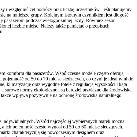
y uwzględnić cel podróży oraz liczbę uczestników. Jeśli planujemy
się na mniejsze grupy. Kolejnym istotnym czynnikiem jest długość
dę pasażerom podczas wielogodzinnej jazdy. Również sezon
nej liczbie miejsc. Należy także pamiętać o przepisach
u.
em komfortu dla pasażerów. Współczesne modele często oferują
 pojemność od 50 do 70 miejsc siedzących, co czyni je idealnymi do
 klimatyzację oraz wygodne fotele z regulacją wysokości i kąta
ją surowe normy ekologiczne i są bardziej przyjazne dla środowiska
le także wpływa pozytywnie na ochronę środowiska naturalnego.
tów indywidualnych. Wśród najczęściej wybieranych marek można
 ich pojemność często wynosi od 50 do 60 miejsc siedzących.
marki charakteryzują się nowoczesnym designem oraz