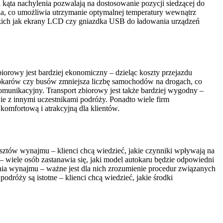
 kąta nachylenia pozwalają na dostosowanie pozycji siedzącej do
a, co umożliwia utrzymanie optymalnej temperatury wewnątrz
akich jak ekrany LCD czy gniazdka USB do ładowania urządzeń
biorowy jest bardziej ekonomiczny – dzieląc koszty przejazdu
okarów czy busów zmniejsza liczbę samochodów na drogach, co
komunikacyjny. Transport zbiorowy jest także bardziej wygodny –
ie z innymi uczestnikami podróży. Ponadto wiele firm
 komfortową i atrakcyjną dla klientów.
osztów wynajmu – klienci chcą wiedzieć, jakie czynniki wpływają na
– wiele osób zastanawia się, jaki model autokaru będzie odpowiedni
ania wynajmu – ważne jest dla nich zrozumienie procedur związanych
óży są istotne – klienci chcą wiedzieć, jakie środki