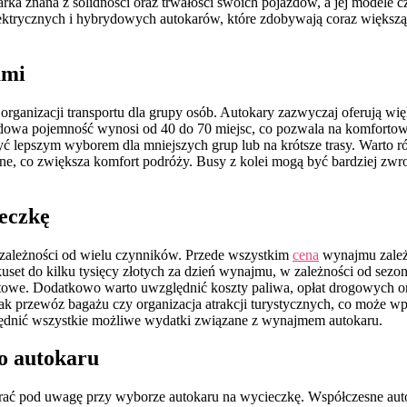
a znana z solidności oraz trwałości swoich pojazdów, a jej modele c
ektrycznych i hybrydowych autokarów, które zdobywają coraz większą
ami
anizacji transportu dla grupy osób. Autokary zazwyczaj oferują więk
rdowa pojemność wynosi od 40 do 70 miejsc, co pozwala na komfortowe
być lepszym wyborem dla mniejszych grup lub na krótsze trasy. Warto 
ialne, co zwiększa komfort podróży. Busy z kolei mogą być bardziej z
eczkę
zależności od wielu czynników. Przede wszystkim
cena
wynajmu zależy
kuset do kilku tysięcy złotych za dzień wynajmu, w zależności od s
towe. Dodatkowo warto uwzględnić koszty paliwa, opłat drogowych ora
 jak przewóz bagażu czy organizacja atrakcji turystycznych, co może 
ędnić wszystkie możliwe wydatki związane z wynajmem autokaru.
o autokaru
rać pod uwagę przy wyborze autokaru na wycieczkę. Współczesne autok