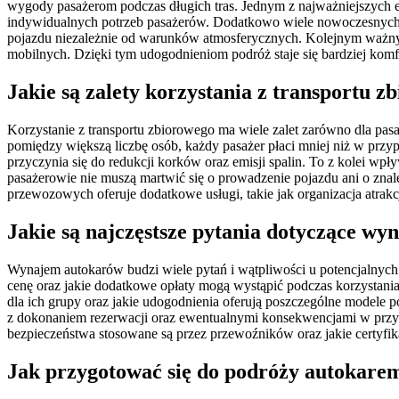
wygody pasażerom podczas długich tras. Jednym z najważniejszych el
indywidualnych potrzeb pasażerów. Dodatkowo wiele nowoczesnych 
pojazdu niezależnie od warunków atmosferycznych. Kolejnym ważnym
mobilnych. Dzięki tym udogodnieniom podróż staje się bardziej komf
Jakie są zalety korzystania z transportu z
Korzystanie z transportu zbiorowego ma wiele zalet zarówno dla pasa
pomiędzy większą liczbę osób, każdy pasażer płaci mniej niż w p
przyczynia się do redukcji korków oraz emisji spalin. To z kolei wp
pasażerowie nie muszą martwić się o prowadzenie pojazdu ani o znal
przewozowych oferuje dodatkowe usługi, takie jak organizacja atrakc
Jakie są najczęstsze pytania dotyczące w
Wynajem autokarów budzi wiele pytań i wątpliwości u potencjalnych 
cenę oraz jakie dodatkowe opłaty mogą wystąpić podczas korzystania 
dla ich grupy oraz jakie udogodnienia oferują poszczególne modele 
z dokonaniem rezerwacji oraz ewentualnymi konsekwencjami w przypa
bezpieczeństwa stosowane są przez przewoźników oraz jakie certyfika
Jak przygotować się do podróży autokare