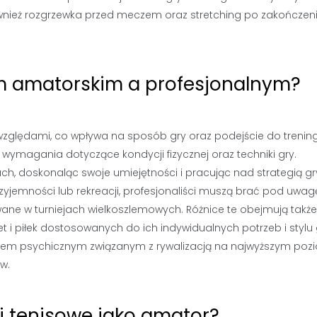
wnież rozgrzewka przed meczem oraz stretching po zakończeni
em amatorskim a profesjonalnym?
względami, co wpływa na sposób gry oraz podejście do trenin
wymagania dotyczące kondycji fizycznej oraz techniki gry.
ach, doskonaląc swoje umiejętności i pracując nad strategią gr
zyjemności lub rekreacji, profesjonaliści muszą brać pod uwag
wane w turniejach wielkoszlemowych. Różnice te obejmują także
iet i piłek dostosowanych do ich indywidualnych potrzeb i stylu 
resem psychicznym związanym z rywalizacją na najwyższym poz
w.
i tenisowe jako amator?