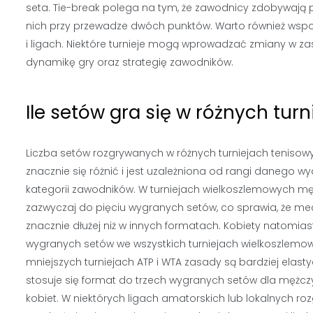
seta. Tie-break polega na tym, że zawodnicy zdobywają
nich przy przewadze dwóch punktów. Warto również wsp
i ligach. Niektóre turnieje mogą wprowadzać zmiany w 
dynamikę gry oraz strategię zawodników.
Ile setów gra się w różnych tur
Liczba setów rozgrywanych w różnych turniejach teniso
znacznie się różnić i jest uzależniona od rangi danego w
kategorii zawodników. W turniejach wielkoszlemowych mę
zazwyczaj do pięciu wygranych setów, co sprawia, że m
znacznie dłużej niż w innych formatach. Kobiety natomia
wygranych setów we wszystkich turniejach wielkoszlemo
mniejszych turniejach ATP i WTA zasady są bardziej elasty
stosuje się format do trzech wygranych setów dla mężcz
kobiet. W niektórych ligach amatorskich lub lokalnych 