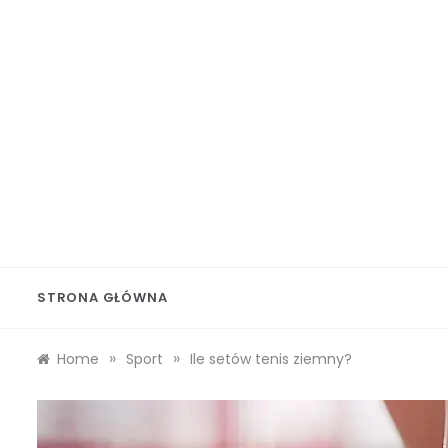
Skip
to
content
Wolf 
STRONA GŁÓWNA
»
»
Home
Sport
Ile setów tenis ziemny?