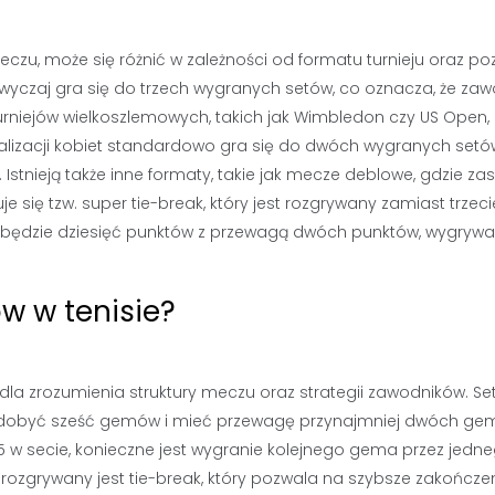
eczu, może się różnić w zależności od formatu turnieju oraz p
wyczaj gra się do trzech wygranych setów, co oznacza, że zaw
rniejów wielkoszlemowych, takich jak Wimbledon czy US Open,
walizacji kobiet standardowo gra się do dwóch wygranych setó
stnieją także inne formaty, takie jak mecze deblowe, gdzie za
 się tzw. super tie-break, który jest rozgrywany zamiast trzec
zdobędzie dziesięć punktów z przewagą dwóch punktów, wygryw
w w tenisie?
la zrozumienia struktury meczu oraz strategii zawodników. Se
 zdobyć sześć gemów i mieć przewagę przynajmniej dwóch g
5 w secie, konieczne jest wygranie kolejnego gema przez jedne
 rozgrywany jest tie-break, który pozwala na szybsze zakończe