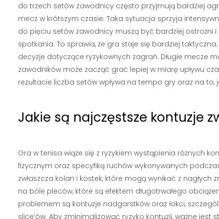
do trzech setów zawodnicy często przyjmują bardziej agr
mecz w krótszym czasie. Taka sytuacja sprzyja intensyw
do pięciu setów zawodnicy muszą być bardziej ostrożni i
spotkania. To sprawia, że gra staje się bardziej taktyc
decyzje dotyczące ryzykownych zagrań. Długie mecze mog
zawodników może zacząć grać lepiej w miarę upływu czas
rezultacie liczba setów wpływa na tempo gry oraz na to, 
Jakie są najczęstsze kontuzje z
Gra w tenisa wiąże się z ryzykiem wystąpienia różnych 
fizycznym oraz specyfiką ruchów wykonywanych podczas 
zwłaszcza kolan i kostek, które mogą wynikać z nagłych z
na bóle pleców, które są efektem długotrwałego obciąż
problemem są kontuzje nadgarstków oraz łokci, szczegó
slice’ów. Aby zminimalizować ryzyko kontuzji, ważne jest