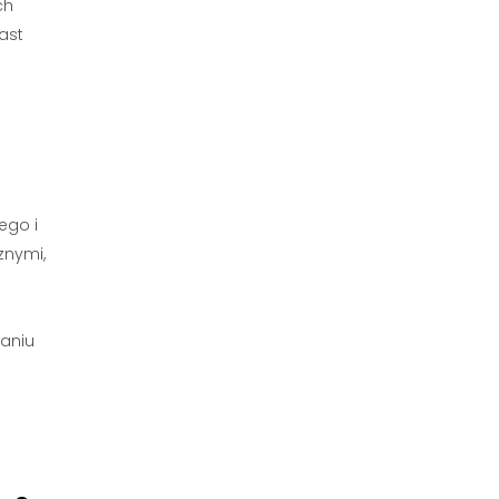
ch
ast
ego i
znymi,
aniu
.