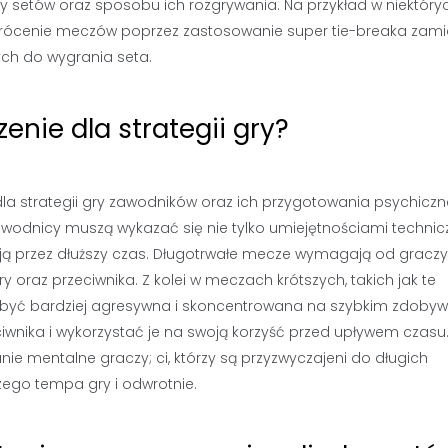
y setów oraz sposobu ich rozgrywania. Na przykład w niektóry
rócenie meczów poprzez zastosowanie super tie-breaka zami
ch do wygrania seta.
nie dla strategii gry?
a strategii gry zawodników oraz ich przygotowania psychiczn
wodnicy muszą wykazać się nie tylko umiejętnościami technic
cją przez dłuższy czas. Długotrwałe mecze wymagają od graczy
 oraz przeciwnika. Z kolei w meczach krótszych, takich jak te
być bardziej agresywna i skoncentrowana na szybkim zdobyw
wnika i wykorzystać je na swoją korzyść przed upływem czasu
 mentalne graczy; ci, którzy są przyzwyczajeni do długich
ego tempa gry i odwrotnie.