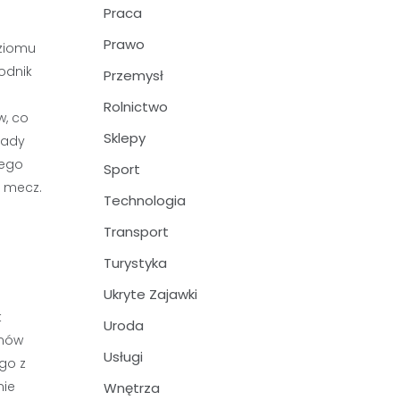
Praca
Prawo
oziomu
odnik
Przemysł
Rolnictwo
w, co
Sklepy
sady
iego
Sport
a mecz.
Technologia
Transport
Turystyka
Ukryte Zajawki
t
Uroda
emów
Usługi
go z
nie
Wnętrza