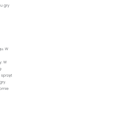
u gry
gu. W
y. W
ę
 sprzęt
gry.
iomie