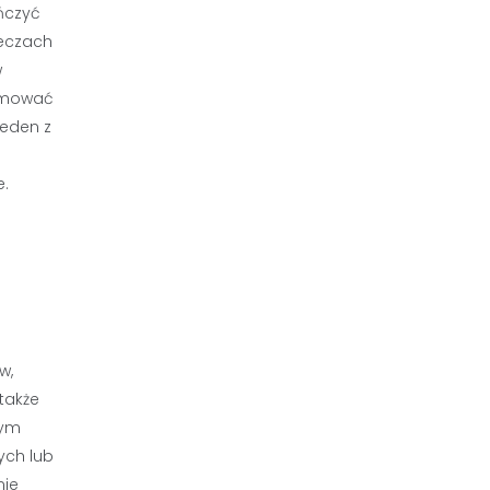
ńczyć
meczach
w
ejmować
jeden z
e.
w,
także
nym
ych lub
nie