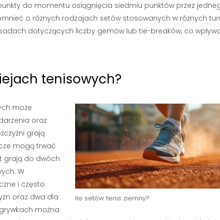
 punkty do momentu osiągnięcia siedmiu punktów przez jedne
omnieć o różnych rodzajach setów stosowanych w różnych tur
zasadach dotyczących liczby gemów lub tie-breaków, co wpływ
niejach tenisowych?
wych może
ydarzenia oraz
żczyźni grają
ecze mogą trwać
st grają do dwóch
wych. W
czne i często
yzn oraz dwa dla
Ile setów tenis ziemny?
rozgrywkach można