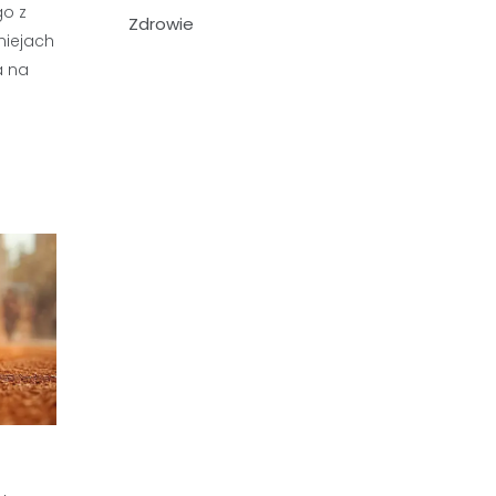
go z
Zdrowie
niejach
a na