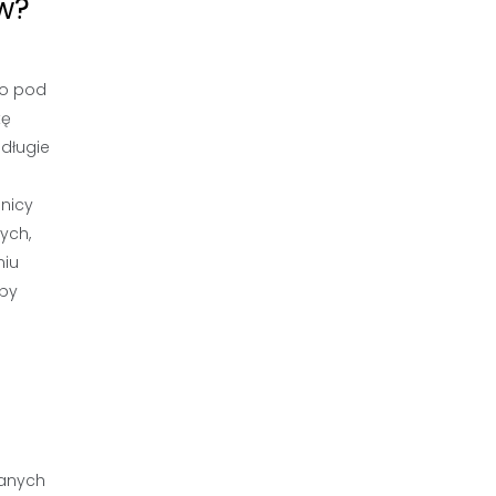
w?
no pod
kę
długie
dnicy
ych,
niu
aby
wanych