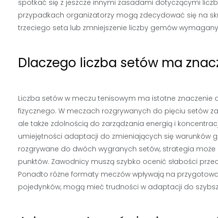
spotkać się z jeszcze innymi zasadami dotyczącymi liczb
przypadkach organizatorzy mogą zdecydować się na sk
trzeciego seta lub zmniejszenie liczby gemów wymagany
Dlaczego liczba setów ma znacze
Liczba setów w meczu tenisowym ma istotne znaczenie dl
fizycznego. W meczach rozgrywanych do pięciu setów za
ale także zdolnością do zarządzania energią i koncentra
umiejętności adaptacji do zmieniających się warunków gry
rozgrywane do dwóch wygranych setów, strategia może 
punktów. Zawodnicy muszą szybko ocenić słabości przeci
Ponadto różne formaty meczów wpływają na przygotowanie
pojedynków, mogą mieć trudności w adaptacji do szybsz