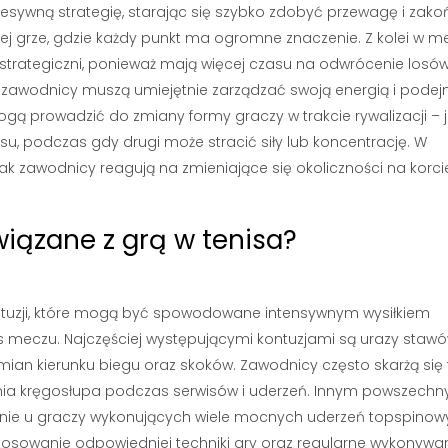
esywną strategię, starając się szybko zdobyć przewagę i zako
nej grze, gdzie każdy punkt ma ogromne znaczenie. Z kolei w 
 strategiczni, ponieważ mają więcej czasu na odwrócenie losó
zna; zawodnicy muszą umiejętnie zarządzać swoją energią i pod
ą prowadzić do zmiany formy graczy w trakcie rywalizacji – 
u, podczas gdy drugi może stracić siły lub koncentrację. W
jak zawodnicy reagują na zmieniające się okoliczności na korci
wiązane z grą w tenisa?
kontuzji, które mogą być spowodowane intensywnym wysiłkiem
meczu. Najczęściej występującymi kontuzjami są urazy stawó
mian kierunku biegu oraz skoków. Zawodnicy często skarżą się 
enia kręgosłupa podczas serwisów i uderzeń. Innym powszech
lnie u graczy wykonujących wiele mocnych uderzeń topspinow
 stosowanie odpowiedniej techniki gry oraz regularne wykonywa