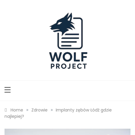
Skip
to
content
Wolf Project
»
»
Home
Zdrowie
Implanty zębów Łódź gdzie
najlepiej?