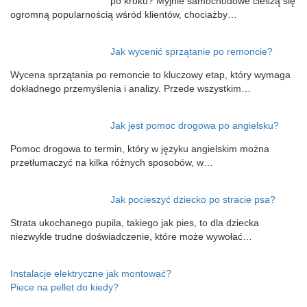
po kroku? Myjnie samochodowe cieszą się
ogromną popularnością wśród klientów, chociażby…
Jak wycenić sprzątanie po remoncie?
Wycena sprzątania po remoncie to kluczowy etap, który wymaga
dokładnego przemyślenia i analizy. Przede wszystkim…
Jak jest pomoc drogowa po angielsku?
Pomoc drogowa to termin, który w języku angielskim można
przetłumaczyć na kilka różnych sposobów, w…
Jak pocieszyć dziecko po stracie psa?
Strata ukochanego pupila, takiego jak pies, to dla dziecka
niezwykle trudne doświadczenie, które może wywołać…
Nawigacja
Instalacje elektryczne jak montować?
Piece na pellet do kiedy?
wpisu