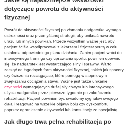
Jakie są najważniejsze wskazówki
dotyczące powrotu do aktywności
fizycznej
Powrót do aktywności fizycznej po złamaniu nadgarstka wymaga
ostrożności oraz przemyślanej strategii, aby uniknąć nawrotu
urazu lub innych powikłań. Przede wszystkim ważne jest, aby
pacjent ściśle współpracował z lekarzem i fizjoterapeutą w celu
ustalenia odpowiedniego planu działania. Zanim pacjent wróci do
intensywnego treningu czy uprawiania sportu, powinien upewnić
się, że nadgarstek jest wystarczająco silny i sprawny. Warto
zacząć od łagodnych form aktywności fizycznej, takich jak spacery
czy ćwiczenia rozciągające, które pomogą w stopniowym
zwiększaniu obciążenia stawu. Ważne jest także unikanie
czynności
wymagających dużej siły chwytu lub intensywnego
użycia nadgarstka przez pierwsze tygodnie po zakończeniu
rehabilitacji. Pacjent powinien być świadomy sygnałów swojego
ciała i reagować na wszelkie objawy bólu czy dyskomfortu
poprzez ograniczenie aktywności lub konsultację ze specjalistą.
Jak długo trwa pełna rehabilitacja po