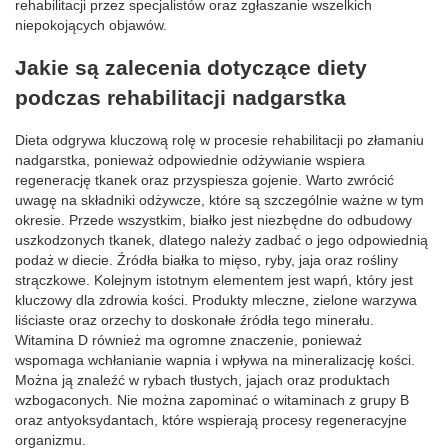
rehabilitacji przez specjalistów oraz zgłaszanie wszelkich
niepokojących objawów.
Jakie są zalecenia dotyczące diety
podczas rehabilitacji nadgarstka
Dieta odgrywa kluczową rolę w procesie rehabilitacji po złamaniu
nadgarstka, ponieważ odpowiednie odżywianie wspiera
regenerację tkanek oraz przyspiesza gojenie. Warto zwrócić
uwagę na składniki odżywcze, które są szczególnie ważne w tym
okresie. Przede wszystkim, białko jest niezbędne do odbudowy
uszkodzonych tkanek, dlatego należy zadbać o jego odpowiednią
podaż w diecie. Źródła białka to mięso, ryby, jaja oraz rośliny
strączkowe. Kolejnym istotnym elementem jest wapń, który jest
kluczowy dla zdrowia kości. Produkty mleczne, zielone warzywa
liściaste oraz orzechy to doskonałe źródła tego minerału.
Witamina D również ma ogromne znaczenie, ponieważ
wspomaga wchłanianie wapnia i wpływa na mineralizację kości.
Można ją znaleźć w rybach tłustych, jajach oraz produktach
wzbogaconych. Nie można zapominać o witaminach z grupy B
oraz antyoksydantach, które wspierają procesy regeneracyjne
organizmu.