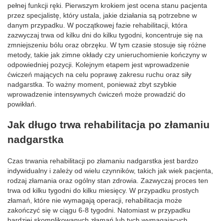
pełnej funkcji ręki. Pierwszym krokiem jest ocena stanu pacjenta
przez specjalistę, który ustala, jakie działania są potrzebne w
danym przypadku. W początkowej fazie rehabilitacji, która
zazwyczaj trwa od kilku dni do kilku tygodni, koncentruje się na
zmniejszeniu bólu oraz obrzęku. W tym czasie stosuje się różne
metody, takie jak zimne okłady czy unieruchomienie kończyny w
odpowiedniej pozycji. Kolejnym etapem jest wprowadzenie
ćwiczeń mających na celu poprawę zakresu ruchu oraz siły
nadgarstka. To ważny moment, ponieważ zbyt szybkie
wprowadzenie intensywnych ćwiczeń może prowadzić do
powikłań.
Jak długo trwa rehabilitacja po złamaniu
nadgarstka
Czas trwania rehabilitacji po złamaniu nadgarstka jest bardzo
indywidualny i zależy od wielu czynników, takich jak wiek pacjenta,
rodzaj złamania oraz ogólny stan zdrowia. Zazwyczaj proces ten
trwa od kilku tygodni do kilku miesięcy. W przypadku prostych
złamań, które nie wymagają operacji, rehabilitacja może
zakończyć się w ciągu 6-8 tygodni. Natomiast w przypadku
bardziej skomplikowanych złamań lub tych wymagających