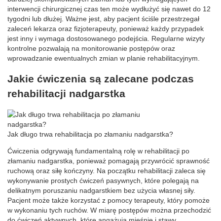
interwencji chirurgicznej czas ten może wydłużyć się nawet do 12
tygodni lub dłużej. Ważne jest, aby pacjent ściśle przestrzegał
zaleceń lekarza oraz fizjoterapeuty, ponieważ każdy przypadek
jest inny i wymaga dostosowanego podejścia. Regularne wizyty
kontrolne pozwalają na monitorowanie postępów oraz
wprowadzanie ewentualnych zmian w planie rehabilitacyjnym.
Jakie ćwiczenia są zalecane podczas
rehabilitacji nadgarstka
Jak długo trwa rehabilitacja po złamaniu nadgarstka?
Ćwiczenia odgrywają fundamentalną rolę w rehabilitacji po
złamaniu nadgarstka, ponieważ pomagają przywrócić sprawność
ruchową oraz siłę kończyny. Na początku rehabilitacji zaleca się
wykonywanie prostych ćwiczeń pasywnych, które polegają na
delikatnym poruszaniu nadgarstkiem bez użycia własnej siły.
Pacjent może także korzystać z pomocy terapeuty, który pomoże
w wykonaniu tych ruchów. W miarę postępów można przechodzić
do ćwiczeń aktywnych, które angażują mięśnie i stawy.