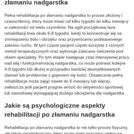
złamaniu nadgarstka
Pełna rehabilitacja po złamaniu nadgarstka to proces złożony i
czasochłonny, który może trwać od kilku tygodni do kilku miesięcy
w zależności od wielu czynników. Na ogół początkowa faza
rehabilitacji trwa około 6-8 tygodni, kiedy to koncentruje się na
zmniejszeniu bólu i obrzęku oraz przywróceniu podstawowego
zakresu ruchu. W tym czasie pacjent często korzysta z różnych
metod terapeutycznych oraz wykonuje zalecane ćwiczenia pod
okiem specjalisty. Po tym etapie następuje czas intensywnej pracy
nad siłą i funkcjonalnością nadgarstka, co może potrwać kolejne
4-8 tygodni lub dłużej w przypadku bardziej skomplikowanych
złamań lub problemów z gojeniem się kości. Ostatecznie pełna
rehabilitacja może zająć nawet do 6 miesięcy lub więcej,
zwłaszcza jeśli pacjent pragnie wrócić do aktywności sportowej
lub zawodowej wymagającej dużego obciążenia dla nadgarstka.
Jakie są psychologiczne aspekty
rehabilitacji po złamaniu nadgarstka
Rehabilitacja po złamaniu nadgarstka to nie tylko proces fizyczny,
ale także psychologiczny, który może mieć znaczący wpływ na