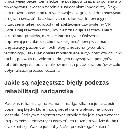
umożliwiają pacjentom śledzenie postępów oraz przypominają o
wykonywaniu ćwiczeń zgodnie z zaleceniami specjalisty. Dzięki
nim można łatwo monitorować swoje osiągnięcia i dostosowywać
program ćwiczeń do aktualnych możliwości. Innowacyjne
urządzenia takie jak roboty rehabilitacyjne czy systemy VR
(wirtualnej rzeczywistości) również znajdują zastosowanie w
terapii nadgarstków, oferując interaktywne ćwiczenia
poprawiające zakres ruchu oraz siłę mięśniową w sposób
angażujący pacjentów. Technologia noszona (wearable
technology), taka jak opaski monitorujące aktywność czy czujniki
ruchu, pozwala na zbieranie danych dotyczących postępów
rehabilitacyjnych oraz analizowanie ich przez terapeutów w celu
optymalizacji procesu leczenia.
Jakie są najczęstsze błędy podczas
rehabilitacji nadgarstka
Podczas rehabilitacji po złamaniu nadgarstka pacjenci często
popełniają błędy, które mogą negatywnie wpłynąć na proces
leczenia. Jednym z najczęstszych problemów jest zbyt wczesne
rozpoczęcie intensywnych ćwiczeń, co może prowadzić do bólu
oraz kontuzji. Ważne jest, aby ściśle przestrzegać zaleceń