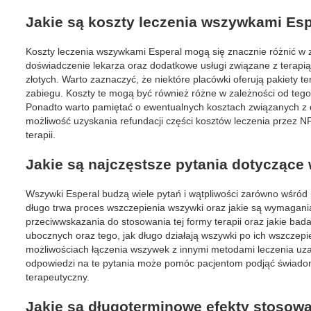
Jakie są koszty leczenia wszywkami Esp
Koszty leczenia wszywkami Esperal mogą się znacznie różnić w za
doświadczenie lekarza oraz dodatkowe usługi związane z terapi
złotych. Warto zaznaczyć, że niektóre placówki oferują pakiety
zabiegu. Koszty te mogą być również różne w zależności od tego,
Ponadto warto pamiętać o ewentualnych kosztach związanych z da
możliwość uzyskania refundacji części kosztów leczenia przez NF
terapii.
Jakie są najczęstsze pytania dotyczące
Wszywki Esperal budzą wiele pytań i wątpliwości zarówno wśród pa
długo trwa proces wszczepienia wszywki oraz jakie są wymagania 
przeciwwskazania do stosowania tej formy terapii oraz jakie ba
ubocznych oraz tego, jak długo działają wszywki po ich wszczepi
możliwościach łączenia wszywek z innymi metodami leczenia uzal
odpowiedzi na te pytania może pomóc pacjentom podjąć świadom
terapeutyczny.
Jakie są długoterminowe efekty stosow