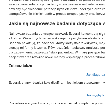
wszczepiona substancja nie leczy uzależnienia – jest jedynie na
powinny być świadome potencjalnych efektów ubocznych oraz kon
zaangażowanie bliskich osób w proces terapeutyczny oraz korzy
Jakie są najnowsze badania dotyczące 
Najnowsze badania dotyczące wszywek Esperal koncentrują się na
alkoholu. Wiele z tych badań wskazuje na pozytywne efekty tera
Badania pokazują, że pacjenci, którzy korzystają z wszywek, ma
stosują tej formy leczenia. Równocześnie naukowcy analizują pote
dla zapewnienia bezpieczeństwa pacjentów. W miarę postępu bad
pacjentów oraz rozwijać nowe metody wspierające proces zdrowi
Zobacz także
Jak długo dz
Esperal, znany również jako disulfiram, jest lekiem stosowanym w
Jak wygląda
Procedura wszywki Esperal, znana również jako implantacja disul