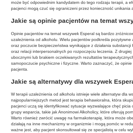
może być odpowiednim kandydatem do tego rodzaju terapii, a ef
pacjenci mogą czuć się ograniczeni przez konieczność unikania 
Jakie są opinie pacjentów na temat wsz
Opinie pacjentów na temat wszywek Esperal są bardzo zróżnicow
uzależnienia od alkoholu. Wielu pacjentów podkreśla pozytywne
oraz poczucie bezpieczeństwa wynikające z działania substancji
oraz relacji interpersonalnych po rozpoczęciu leczenia. Z drugie
ubocznymi lub brakiem oczekiwanych rezultatów terapeutycznych
samopoczucie psychiczne i fizyczne. Warto zaznaczyć, że opinie
pacjenta.
Jakie są alternatywy dla wszywek Espera
W terapii uzależnienia od alkoholu istnieje wiele alternatyw dl
najpopularniejszych metod jest terapia behawioralna, która skup
pacjenci uczą się identyfikować sytuacje wyzwalające chęć picia
grupy wsparcia, takie jak Anonimowi Alkoholicy, które oferują po
Warto również zwrócić uwagę na farmakoterapię, która może obe
działają na inne mechanizmy w organizmie i mogą pomóc w redukc
ważne jest, aby pacjent skonsultował się ze specjalistą w celu w