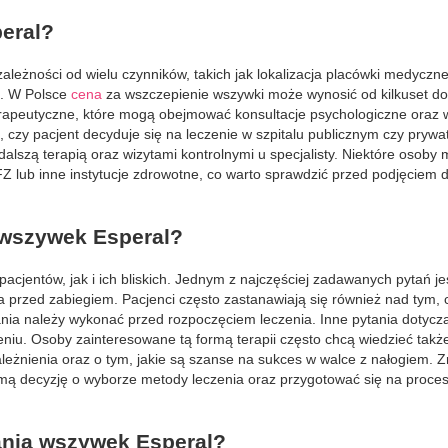
eral?
leżności od wielu czynników, takich jak lokalizacja placówki medyczne
ą. W Polsce
cena
za wszczepienie wszywki może wynosić od kilkuset do 
 terapeutyczne, które mogą obejmować konsultacje psychologiczne oraz 
 czy pacjent decyduje się na leczenie w szpitalu publicznym czy pryw
lszą terapią oraz wizytami kontrolnymi u specjalisty. Niektóre osoby
Z lub inne instytucje zdrowotne, co warto sprawdzić przed podjęciem d
 wszywek Esperal?
cjentów, jak i ich bliskich. Jednym z najczęściej zadawanych pytań jes
przed zabiegiem. Pacjenci często zastanawiają się również nad tym, cz
dania należy wykonać przed rozpoczęciem leczenia. Inne pytania dotycz
eniu. Osoby zainteresowane tą formą terapii często chcą wiedzieć takż
eżnienia oraz o tym, jakie są szanse na sukces w walce z nałogiem. 
ą decyzję o wyborze metody leczenia oraz przygotować się na proce
ania wszywek Esperal?