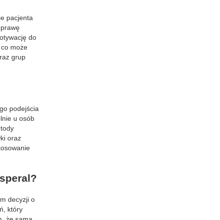
ie pacjenta
oprawę
motywację do
, co może
oraz grup
go podejścia
lnie u osób
etody
ki oraz
stosowanie
speral?
m decyzji o
ń, który
m, że sama