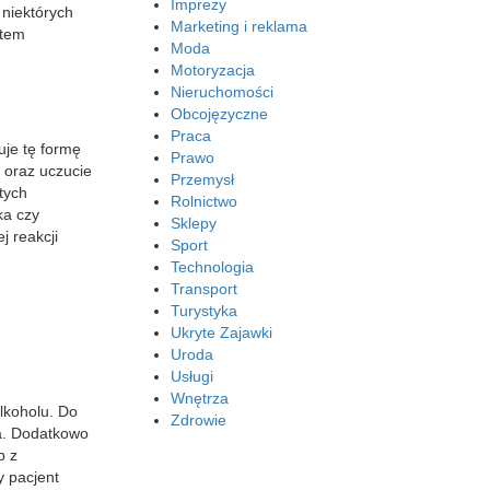
Imprezy
 niektórych
Marketing i reklama
otem
Moda
Motoryzacja
Nieruchomości
Obcojęzyczne
Praca
uje tę formę
Prawo
 oraz uczucie
Przemysł
tych
Rolnictwo
ka czy
Sklepy
j reakcji
Sport
Technologia
Transport
Turystyka
Ukryte Zajawki
Uroda
Usługi
Wnętrza
lkoholu. Do
Zdrowie
ia. Dodatkowo
b z
y pacjent