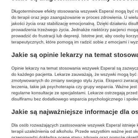
Długoterminowe efekty stosowania wszywek Esperal mogą być różn
do terapii oraz jego zaangażowanie w proces zdrowienia. U wi
jakości życia oraz stabilizację emocjonalną. Dzięki działaniu di
prowadzenia trzeźwego życia. Jednakże niektórzy pacjenci mogą
prowadzić do frustracji lub depresji. Istotne jest, aby osoby kor
terapeutycznych, które pomogą im radzić sobie z emocjami i wy
Jakie są opinie lekarzy na temat stoso
Opinie lekarzy na temat stosowania wszywek Esperal są zazwycza
do każdego pacjenta. Lekarze zauważają, że wszywki mogą być 
zmotywowanych do zmiany swojego stylu życia. Eksperci zwracaj
leczenia, takie jak psychoterapia czy grupy wsparcia. Ważne je
regularne konsultacje ze specjalistami. Lekarze ostrzegają prz
disulfiramu bez dodatkowego wsparcia psychologicznego i społe
Jakie są najważniejsze informacje dla
Dla osób rozważających zastosowanie wszywek Esperal istnieje k
terapii uzależnienia od alkoholu. Przede wszystkim ważne jest sk
przeprowadzi dokładną ocenę stanu zdrowia oraz pomoże określi