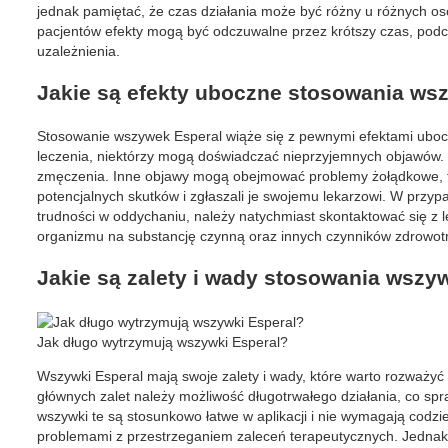
jednak pamiętać, że czas działania może być różny u różnych o
pacjentów efekty mogą być odczuwalne przez krótszy czas, pod
uzależnienia.
Jakie są efekty uboczne stosowania ws
Stosowanie wszywek Esperal wiąże się z pewnymi efektami ubocz
leczenia, niektórzy mogą doświadczać nieprzyjemnych objawów. 
zmęczenia. Inne objawy mogą obejmować problemy żołądkowe, tak
potencjalnych skutków i zgłaszali je swojemu lekarzowi. W przyp
trudności w oddychaniu, należy natychmiast skontaktować się z 
organizmu na substancję czynną oraz innych czynników zdrowot
Jakie są zalety i wady stosowania wszy
Jak długo wytrzymują wszywki Esperal?
Wszywki Esperal mają swoje zalety i wady, które warto rozważyć 
głównych zalet należy możliwość długotrwałego działania, co sp
wszywki te są stosunkowo łatwe w aplikacji i nie wymagają codz
problemami z przestrzeganiem zaleceń terapeutycznych. Jednakż