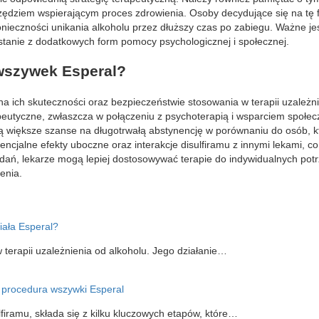
rzędziem wspierającym proces zdrowienia. Osoby decydujące się na tę f
ieczności unikania alkoholu przez dłuższy czas po zabiegu. Ważne jes
stanie z dodatkowych form pomocy psychologicznej i społecznej.
wszywek Esperal?
 ich skuteczności oraz bezpieczeństwie stosowania w terapii uzależn
peutyczne, zwłaszcza w połączeniu z psychoterapią i wsparciem społe
ją większe szanse na długotrwałą abstynencję w porównaniu do osób, k
ncjalne efekty uboczne oraz interakcje disulfiramu z innymi lekami, co 
ań, lekarze mogą lepiej dostosowywać terapie do indywidualnych pot
enia.
iała Esperal?
 terapii uzależnienia od alkoholu. Jego działanie…
 procedura wszywki Esperal
firamu, składa się z kilku kluczowych etapów, które…