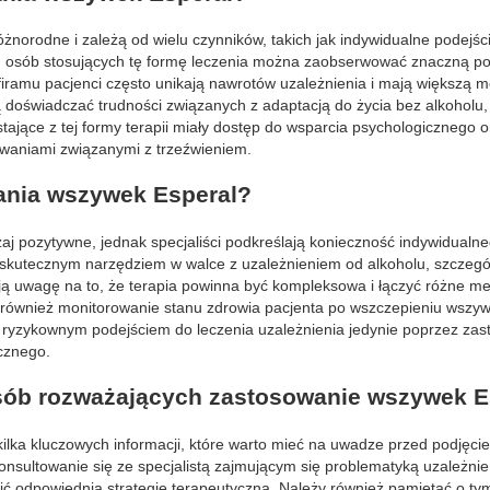
orodne i zależą od wielu czynników, takich jak indywidualne podejśc
elu osób stosujących tę formę leczenia można zaobserwować znaczną p
sulfiramu pacjenci często unikają nawrotów uzależnienia i mają większą 
 doświadczać trudności związanych z adaptacją do życia bez alkoholu
zystające z tej formy terapii miały dostęp do wsparcia psychologicznego 
zwaniami związanymi z trzeźwieniem.
wania wszywek Esperal?
j pozytywne, jednak specjaliści podkreślają konieczność indywidualne
skutecznym narzędziem w walce z uzależnieniem od alkoholu, szczegó
ą uwagę na to, że terapia powinna być kompleksowa i łączyć różne m
st również monitorowanie stanu zdrowia pacjenta po wszczepieniu wszyw
ed ryzykownym podejściem do leczenia uzależnienia jedynie poprzez za
cznego.
 osób rozważających zastosowanie wszywek E
ilka kluczowych informacji, które warto mieć na uwadze przed podjęcie
onsultowanie się ze specjalistą zajmującym się problematyką uzależnie
ć odpowiednią strategię terapeutyczną. Należy również pamiętać o ty