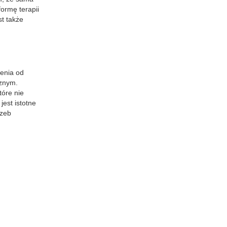
ormę terapii
t także
ienia od
cznym.
tóre nie
jest istotne
rzeb