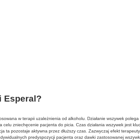
i Esperal?
stosowana w terapii uzależnienia od alkoholu. Działanie wszywek poleg
 celu zniechęcenie pacjenta do picia. Czas działania wszywek jest klu
cja ta pozostaje aktywna przez dłuższy czas. Zazwyczaj efekt terapeut
 indywidualnych predyspozycji pacjenta oraz dawki zastosowanej wszywk