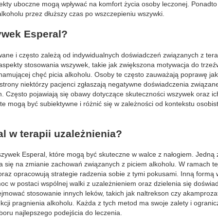
ekty uboczne mogą wpływać na komfort życia osoby leczonej. Ponadto 
alkoholu przez dłuższy czas po wszczepieniu wszywki.
ywek Esperal?
ane i często zależą od indywidualnych doświadczeń związanych z tera
 aspekty stosowania wszywek, takie jak zwiększona motywacja do trzeź
 hamującej chęć picia alkoholu. Osoby te często zauważają poprawę jak
j strony niektórzy pacjenci zgłaszają negatywne doświadczenia związan
. Często pojawiają się obawy dotyczące skuteczności wszywek oraz i
 te mogą być subiektywne i różnić się w zależności od kontekstu osobi
l w terapii uzależnienia?
a wszywek Esperal, które mogą być skuteczne w walce z nałogiem. Jedną 
ia się na zmianie zachowań związanych z piciem alkoholu. W ramach tej
 oraz opracowują strategie radzenia sobie z tymi pokusami. Inną formą 
moc w postaci wspólnej walki z uzależnieniem oraz dzielenia się doświa
jmować stosowanie innych leków, takich jak naltrekson czy akamprozat
ji pragnienia alkoholu. Każda z tych metod ma swoje zalety i ogranic
yboru najlepszego podejścia do leczenia.