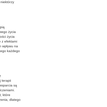
niektórzy
pią
wego życia
ości życia
e z efektami
ch wpływu na
stego każdego
z
 terapii
wsparcia są
dczeniami.
, które
zenia, dlatego