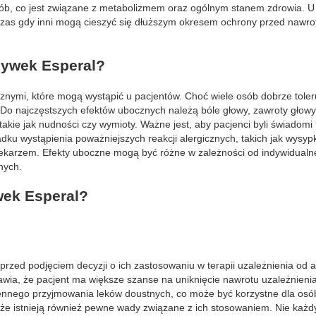
sób, co jest związane z metabolizmem oraz ogólnym stanem zdrowia. U
czas gdy inni mogą cieszyć się dłuższym okresem ochrony przed nawr
zywek Esperal?
nymi, które mogą wystąpić u pacjentów. Choć wiele osób dobrze toler
Do najczęstszych efektów ubocznych należą bóle głowy, zawroty głowy
ie jak nudności czy wymioty. Ważne jest, aby pacjenci byli świadomi 
adku wystąpienia poważniejszych reakcji alergicznych, takich jak wysyp
lekarzem. Efekty uboczne mogą być różne w zależności od indywidualne
nych.
wek Esperal?
przed podjęciem decyzji o ich zastosowaniu w terapii uzależnienia od a
rawia, że pacjent ma większe szanse na uniknięcie nawrotu uzależnien
iennego przyjmowania leków doustnych, co może być korzystne dla osó
e istnieją również pewne wady związane z ich stosowaniem. Nie każd