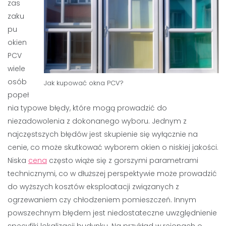
zas
zaku
pu
okien
PCV
wiele
osób
Jak kupować okna PCV?
popeł
nia typowe błędy, które mogą prowadzić do
niezadowolenia z dokonanego wyboru. Jednym z
najczęstszych błędów jest skupienie się wyłącznie na
cenie, co może skutkować wyborem okien o niskiej jakości.
Niska
cena
często wiąże się z gorszymi parametrami
technicznymi, co w dłuższej perspektywie może prowadzić
do wyższych kosztów eksploatacji związanych z
ogrzewaniem czy chłodzeniem pomieszczeń. Innym
powszechnym błędem jest niedostateczne uwzględnienie