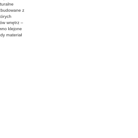
turalne
e zbudowane z
tórych
tów wnętrz –
wno klejone
dy materiał