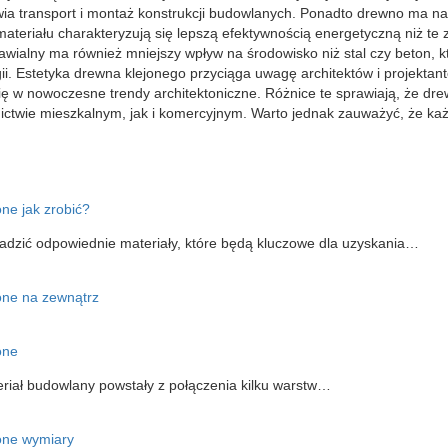
atwia transport i montaż konstrukcji budowlanych. Ponadto drewno ma na
materiału charakteryzują się lepszą efektywnością energetyczną niż t
wialny ma również mniejszy wpływ na środowisko niż stal czy beton, k
i. Estetyka drewna klejonego przyciąga uwagę architektów i projektan
ię w nowoczesne trendy architektoniczne. Różnice te sprawiają, że dre
ctwie mieszkalnym, jak i komercyjnym. Warto jednak zauważyć, że każ
ne jak zrobić?
adzić odpowiednie materiały, które będą kluczowe dla uzyskania…
one na zewnątrz
one
riał budowlany powstały z połączenia kilku warstw…
one wymiary