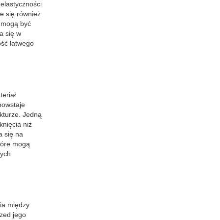
 elastyczności
e się również
o mogą być
a się w
ość łatwego
eriał
powstaje
kturze. Jedną
knięcia niż
a się na
które mogą
żych
nia między
rzed jego