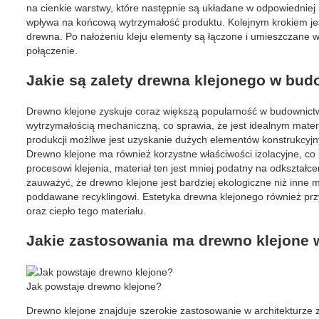
na cienkie warstwy, które następnie są układane w odpowiedniej
wpływa na końcową wytrzymałość produktu. Kolejnym krokiem jes
drewna. Po nałożeniu kleju elementy są łączone i umieszczane w
połączenie.
Jakie są zalety drewna klejonego w bud
Drewno klejone zyskuje coraz większą popularność w budownictwi
wytrzymałością mechaniczną, co sprawia, że jest idealnym mater
produkcji możliwe jest uzyskanie dużych elementów konstrukcyjn
Drewno klejone ma również korzystne właściwości izolacyjne, co
procesowi klejenia, materiał ten jest mniej podatny na odkształc
zauważyć, że drewno klejone jest bardziej ekologiczne niż inne
poddawane recyklingowi. Estetyka drewna klejonego również przy
oraz ciepło tego materiału.
Jakie zastosowania ma drewno klejone w
Jak powstaje drewno klejone?
Drewno klejone znajduje szerokie zastosowanie w architekturze z