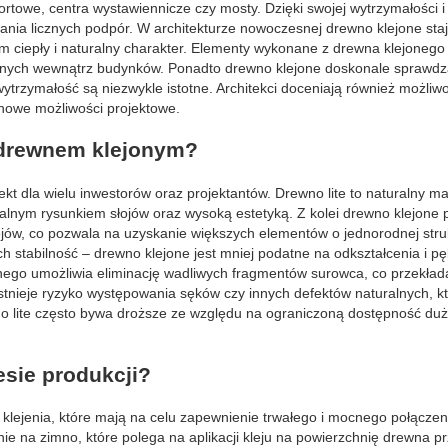
rtowe, centra wystawiennicze czy mosty. Dzięki swojej wytrzymałości i
nia licznych podpór. W architekturze nowoczesnej drewno klejone staj
ciepły i naturalny charakter. Elementy wykonane z drewna klejoneg
cznych wewnątrz budynków. Ponadto drewno klejone doskonale sprawdz
ytrzymałość są niezwykle istotne. Architekci doceniają również możliw
 nowe możliwości projektowe.
a drewnem klejonym?
 dla wielu inwestorów oraz projektantów. Drewno lite to naturalny mat
kalnym rysunkiem słojów oraz wysoką estetyką. Z kolei drewno klejone 
ejów, co pozwala na uzyskanie większych elementów o jednorodnej stru
 stabilność – drewno klejone jest mniej podatne na odkształcenia i pę
onego umożliwia eliminację wadliwych fragmentów surowca, co przekład
stnieje ryzyko występowania sęków czy innych defektów naturalnych, 
o lite często bywa droższe ze względu na ograniczoną dostępność du
esie produkcji?
 klejenia, które mają na celu zapewnienie trwałego i mocnego połącze
ie na zimno, które polega na aplikacji kleju na powierzchnię drewna p