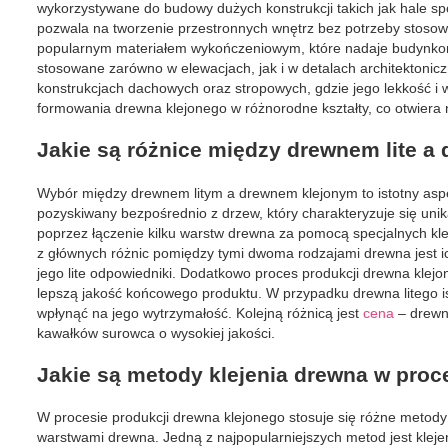
wykorzystywane do budowy dużych konstrukcji takich jak hale spo
pozwala na tworzenie przestronnych wnętrz bez potrzeby stosowa
popularnym materiałem wykończeniowym, które nadaje budynkom 
stosowane zarówno w elewacjach, jak i w detalach architektoni
konstrukcjach dachowych oraz stropowych, gdzie jego lekkość i w
formowania drewna klejonego w różnorodne kształty, co otwiera
Jakie są różnice między drewnem lite 
Wybór między drewnem litym a drewnem klejonym to istotny aspekt
pozyskiwany bezpośrednio z drzew, który charakteryzuje się uni
poprzez łączenie kilku warstw drewna za pomocą specjalnych kl
z głównych różnic pomiędzy tymi dwoma rodzajami drewna jest ich
jego lite odpowiedniki. Dodatkowo proces produkcji drewna klej
lepszą jakość końcowego produktu. W przypadku drewna litego i
wpłynąć na jego wytrzymałość. Kolejną różnicą jest
cena
– drewn
kawałków surowca o wysokiej jakości.
Jakie są metody klejenia drewna w proc
W procesie produkcji drewna klejonego stosuje się różne metody
warstwami drewna. Jedną z najpopularniejszych metod jest klejen