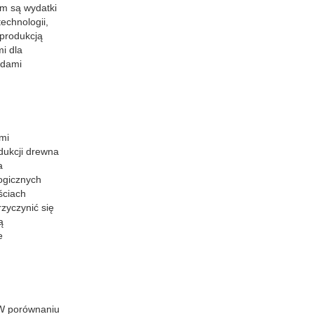
ym są wydatki
echnologii,
 produkcją
i dla
rdami
mi
dukcji drewna
a
ogicznych
ściach
zyczynić się
ą
e
 W porównaniu