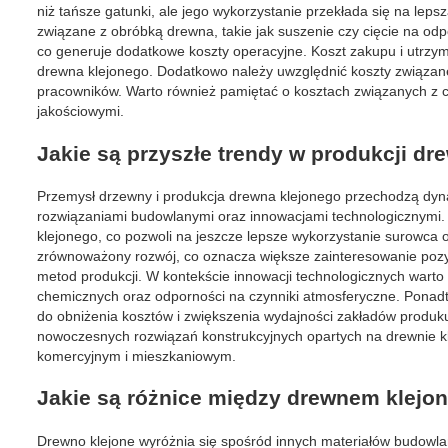
niż tańsze gatunki, ale jego wykorzystanie przekłada się na le
związane z obróbką drewna, takie jak suszenie czy cięcie na od
co generuje dodatkowe koszty operacyjne. Koszt zakupu i utrzym
drewna klejonego. Dodatkowo należy uwzględnić koszty związane
pracowników. Warto również pamiętać o kosztach związanych z 
jakościowymi.
Jakie są przyszłe trendy w produkcji dr
Przemysł drzewny i produkcja drewna klejonego przechodzą dy
rozwiązaniami budowlanymi oraz innowacjami technologicznymi. 
klejonego, co pozwoli na jeszcze lepsze wykorzystanie surowca 
zrównoważony rozwój, co oznacza większe zainteresowanie poz
metod produkcji. W kontekście innowacji technologicznych wart
chemicznych oraz odporności na czynniki atmosferyczne. Ponadt
do obniżenia kosztów i zwiększenia wydajności zakładów produkuj
nowoczesnych rozwiązań konstrukcyjnych opartych na drewnie kl
komercyjnym i mieszkaniowym.
Jakie są różnice między drewnem klejo
Drewno klejone wyróżnia się spośród innych materiałów budowl