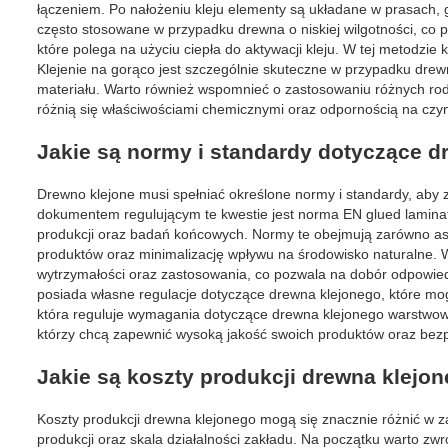
łączeniem. Po nałożeniu kleju elementy są układane w prasach, g
często stosowane w przypadku drewna o niskiej wilgotności, co p
które polega na użyciu ciepła do aktywacji kleju. W tej metodzie 
Klejenie na gorąco jest szczególnie skuteczne w przypadku drew
materiału. Warto również wspomnieć o zastosowaniu różnych rodz
różnią się właściwościami chemicznymi oraz odpornością na czyn
Jakie są normy i standardy dotyczące d
Drewno klejone musi spełniać określone normy i standardy, aby
dokumentem regulującym te kwestie jest norma EN glued laminat
produkcji oraz badań końcowych. Normy te obejmują zarówno aspe
produktów oraz minimalizację wpływu na środowisko naturalne.
wytrzymałości oraz zastosowania, co pozwala na dobór odpowie
posiada własne regulacje dotyczące drewna klejonego, które m
która reguluje wymagania dotyczące drewna klejonego warstwow
którzy chcą zapewnić wysoką jakość swoich produktów oraz bez
Jakie są koszty produkcji drewna klejo
Koszty produkcji drewna klejonego mogą się znacznie różnić w z
produkcji oraz skala działalności zakładu. Na początku warto z