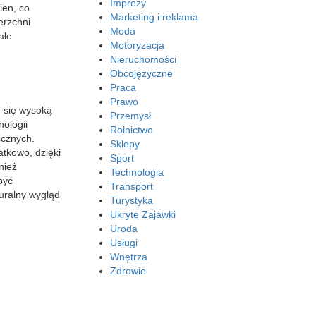
Imprezy
ien, co
Marketing i reklama
erzchni
Moda
ałe
Motoryzacja
Nieruchomości
Obcojęzyczne
Praca
Prawo
e się wysoką
Przemysł
ologii
Rolnictwo
icznych.
Sklepy
atkowo, dzięki
Sport
nież
Technologia
być
Transport
uralny wygląd
Turystyka
Ukryte Zajawki
Uroda
Usługi
Wnętrza
Zdrowie