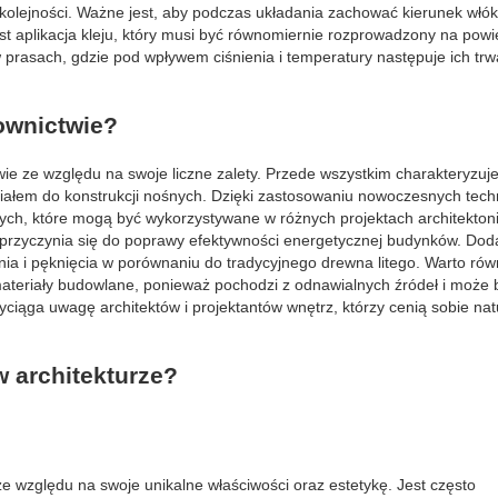
 kolejności. Ważne jest, aby podczas układania zachować kierunek włók
t aplikacja kleju, który musi być równomiernie rozprowadzony na powi
 prasach, gdzie pod wpływem ciśnienia i temperatury następuje ich trw
ownictwie?
e ze względu na swoje liczne zalety. Przede wszystkim charakteryzuj
iałem do konstrukcji nośnych. Dzięki zastosowaniu nowoczesnych techn
ych, które mogą być wykorzystywane w różnych projektach architekton
 przyczynia się do poprawy efektywności energetycznej budynków. Dod
enia i pęknięcia w porównaniu do tradycyjnego drewna litego. Warto rów
 materiały budowlane, ponieważ pochodzi z odnawialnych źródeł i może 
ciąga uwagę architektów i projektantów wnętrz, którzy cenią sobie nat
 architekturze?
e względu na swoje unikalne właściwości oraz estetykę. Jest często