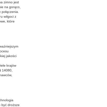
na zimno jest
nie na gorąco,
ę połączenia.
u wilgoci z
owe, które
jważniejszym
rocesu
iej jakości
iele krajów
N 14080,
onawców,
chnologia
e być droższe