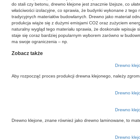
do stali czy betonu, drewno klejone jest znacznie lżejsze, co uł
właściwości izolacyjne, co sprawia, że budynki wykonane z tego 
tradycyjnych materiałów budowlanych. Drewno jako materiał odna
produkcja wiąże się z dużymi emisjami CO2 oraz zużyciem energi
naturalny wygląd tego materiału sprawia, że doskonale wpisuje s
staje się coraz bardziej popularnym wyborem zarówno w budowni
ma swoje ograniczenia – np.
Zobacz także
Drewno klejo
Aby rozpocząć proces produkcji drewna klejonego, należy zgrom
Drewno klej
Drewno klej
Drewno klejone, znane również jako drewno laminowane, to mate
Drewno klej