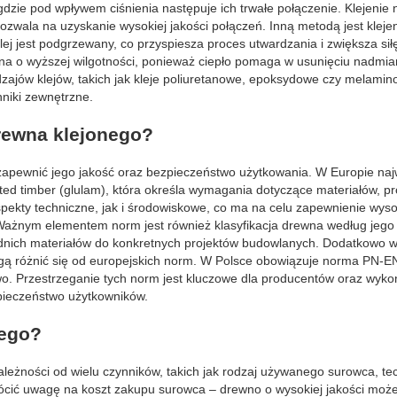
dzie pod wpływem ciśnienia następuje ich trwałe połączenie. Klejenie 
ozwala na uzyskanie wysokiej jakości połączeń. Inną metodą jest kleje
klej jest podgrzewany, co przyspiesza proces utwardzania i zwiększa sił
na o wyższej wilgotności, ponieważ ciepło pomaga w usunięciu nadmiar
ajów klejów, takich jak kleje poliuretanowe, epoksydowe czy melamin
niki zewnętrzne.
rewna klejonego?
 zapewnić jego jakość oraz bezpieczeństwo użytkowania. W Europie na
ed timber (glulam), która określa wymagania dotyczące materiałów, p
kty techniczne, jak i środowiskowe, co ma na celu zapewnienie wysok
 Ważnym elementem norm jest również klasyfikacja drewna według jego
dnich materiałów do konkretnych projektów budowlanych. Dodatkowo w
ogą różnić się od europejskich norm. W Polsce obowiązuje norma PN-E
o. Przestrzeganie tych norm jest kluczowe dla producentów oraz wyk
pieczeństwo użytkowników.
nego?
ależności od wielu czynników, takich jak rodzaj używanego surowca, te
wrócić uwagę na koszt zakupu surowca – drewno o wysokiej jakości moż