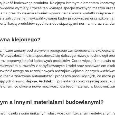
pszą jakość końcowego produktu. Kolejnym istotnym elementem kosztow
powiednie wymiary. Proces ten wymaga specjalistycznych maszyn oraz t
ania pras do klejenia również wpływa na całkowite wydatki związane z
 z zatrudnieniem wykwalifikowanej kadry pracowniczej oraz szkoleniam
certyfikacją produktów zgodnie z obowiązującymi normami oraz standa
ewna klejonego?
namiczne zmiany pod wpływem rosnącego zainteresowania ekologiczny
W przyszłości można spodziewać się dalszego rozwoju technologii pro
oraz poprawę jakości końcowych produktów. Coraz więcej firm stawia n
yskiwaniem surowców z certyfikowanych źródeł oraz stosowaniem ekol
o zwrócić uwagę na rozwój nowych rodzajów klejów o lepszych właściwo
o rośnie znaczenie automatyzacji procesów produkcyjnych, co może pr
ących drewno klejone. Architekci i projektanci coraz częściej poszukuj
ejonym, co otwiera nowe możliwości dla tego materiału w budownictwi
nym a innymi materiałami budowlanymi?
anych dzięki swoim unikalnym właściwościom fizycznym i estetycznym.