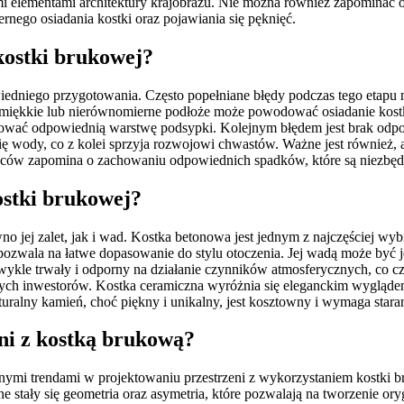
nnymi elementami architektury krajobrazu. Nie można również zapomin
ego osiadania kostki oraz pojawiania się pęknięć.
 kostki brukowej?
wiedniego przygotowania. Często popełniane błędy podczas tego etap
miękkie lub nierównomierne podłoże może powodować osiadanie kostki,
sować odpowiednią warstwę podsypki. Kolejnym błędem jest brak odp
ię wody, co z kolei sprzyja rozwojowi chwastów. Ważne jest również,
wców zapomina o zachowaniu odpowiednich spadków, które są niezbę
ostki brukowej?
 jej zalet, jak i wad. Kostka betonowa jest jednym z najczęściej wy
 pozwala na łatwe dopasowanie do stylu otoczenia. Jej wadą może być
wykle trwały i odporny na działanie czynników atmosferycznych, co cz
rych inwestorów. Kostka ceramiczna wyróżnia się eleganckim wyglądem 
aturalny kamień, choć piękny i unikalny, jest kosztowny i wymaga star
eni z kostką brukową?
snymi trendami w projektowaniu przestrzeni z wykorzystaniem kostki 
arne stały się geometria oraz asymetria, które pozwalają na tworzenie