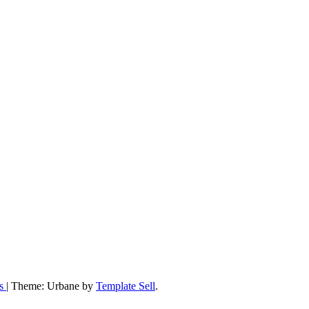
ss
|
Theme: Urbane by
Template Sell
.