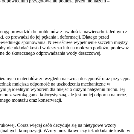
ać o odpowiednim przygotowaniu podłoża przed montażem –
u mogą prowadzić do problemów z trwałością nawierzchni. Jednym z
 co prowadzi do jej pękania i deformacji. Dlatego przed
owiedniego spoinowania. Niewłaściwe wypełnienie szczelin między
 aby nie układać kostki w deszczu lub na mokrym podłożu, ponieważ
dne do skutecznego odprowadzania wody deszczowej.
bieranych materiałów ze względu na swoją dostępność oraz przystępną
 jednak mniejsza odporność na uszkodzenia mechaniczne w
yni ją idealnym wyborem dla miejsc o dużym natężeniu ruchu. Jej
oraz szeroką gamą kolorystyczną, ale jest mniej odporna na mróz,
annego montażu oraz konserwacji.
brukowej. Coraz więcej osób decyduje się na nietypowe wzory
 oryginalnych kompozycji. Wzory mozaikowe czy też układanie kostki w