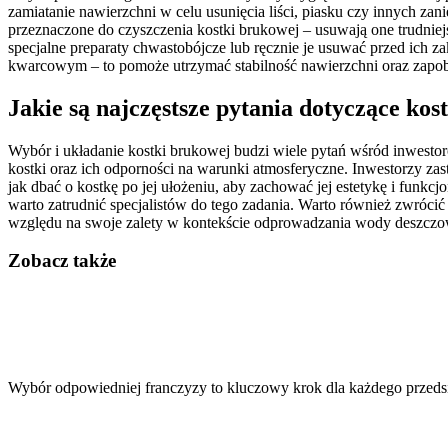
zamiatanie nawierzchni w celu usunięcia liści, piasku czy innych z
przeznaczone do czyszczenia kostki brukowej – usuwają one trudni
specjalne preparaty chwastobójcze lub ręcznie je usuwać przed ich 
kwarcowym – to pomoże utrzymać stabilność nawierzchni oraz zapob
Jakie są najczęstsze pytania dotyczące kos
Wybór i układanie kostki brukowej budzi wiele pytań wśród inwestor
kostki oraz ich odporności na warunki atmosferyczne. Inwestorzy zast
jak dbać o kostkę po jej ułożeniu, aby zachować jej estetykę i funkc
warto zatrudnić specjalistów do tego zadania. Warto również zwróci
względu na swoje zalety w kontekście odprowadzania wody deszczo
Zobacz także
Nawigacja
wpisu
Wybór odpowiedniej franczyzy to kluczowy krok dla każdego przedsi