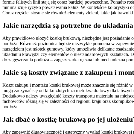
formie falistych linii stają się coraz bardziej powszechne. Ponadto
minimalizuje ryzyko powstawania kałuż. W kontekście kolorystyki dom
Coraz częściej stosuje się również elementy zieleni, takie jak trawn
Jakie narzędzia są potrzebne do układania
Aby prawidłowo ułożyć kostkę brukową, niezbędne jest posiadanie o
podłoża. Również poziomica będzie niezwykle pomocna w zapewnien
narzędziem jest młotek gumowy, który umożliwia delikatne osadzanie 
układaniu krawędzi czy elementów o niestandardowych kształtach. D
do zagęszczania podłoża – zagęszczarka ręczna lub mechaniczna pom
Jakie są koszty związane z zakupem i mon
Koszt zakupu i montażu kostki brukowej może znacznie się różnić w z
mogą zaczynać się od kilku złotych za metr kwadratowy dla tańszyc
Dodatkowo należy uwzględnić koszty transportu materiału na miejs
fachowców różnią się w zależności od regionu kraju oraz skompliko
podłoża.
Jak dbać o kostkę brukową po jej ułożeniu
Aby zapewnić długowieczność i estetyczny wygląd kostki brukowej po 