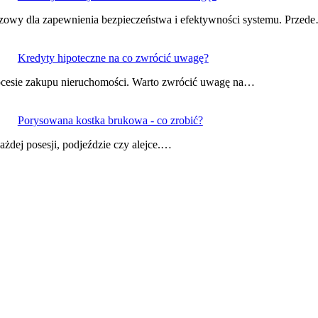
uczowy dla zapewnienia bezpieczeństwa i efektywności systemu. Przed
Kredyty hipoteczne na co zwrócić uwagę?
ocesie zakupu nieruchomości. Warto zwrócić uwagę na…
Porysowana kostka brukowa - co zrobić?
żdej posesji, podjeździe czy alejce.…