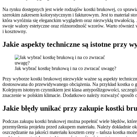
Na rynku dostępnych jest wiele rodzajów kostki brukowej, co sprawi
szerokim zakresem kolorystycznym i fakturowym. Jest to materiał s
która wyróżnia się eleganckim wyglądem oraz niezwykłą trwałością. 
swoje walory estetyczne oraz różnorodność wzorów. Warto również ws
i kosztowny.
Jakie aspekty techniczne są istotne przy w
Jak wybrać kostkę brukową i na co zwracać uwagę?
Przy wyborze kostki brukowej niezwykle ważne są aspekty techniczne
dostosowana do przewidywanego obciążenia. Na przykład kostka o g
Kolejnym istotnym czynnikiem jest klasa antypoślizgowości, szczeg
znaczenie w polskim klimacie. Dodatkowo należy rozważyć sposób o
Jakie błędy unikać przy zakupie kostki br
Podczas zakupu kostki brukowej można popełnić wiele błędów, które
przemyślenia projektu przed zakupem materiału. Należy dokładnie ok
oszczędzanie na jakości materiału kosztem ceny – tańsza kostka moż