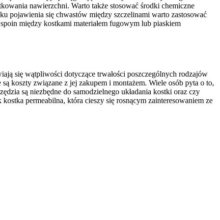
ytkowania nawierzchni. Warto także stosować środki chemiczne
dku pojawienia się chwastów między szczelinami warto zastosować
iu spoin między kostkami materiałem fugowym lub piaskiem
iają się wątpliwości dotyczące trwałości poszczególnych rodzajów
e są koszty związane z jej zakupem i montażem. Wiele osób pyta o to,
arzędzia są niezbędne do samodzielnego układania kostki oraz czy
 kostka permeabilna, która cieszy się rosnącym zainteresowaniem ze