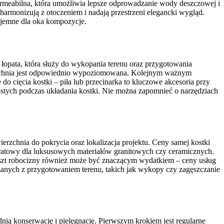
 permeabilna, która umożliwia lepsze odprowadzanie wody deszczowej i
harmonizują z otoczeniem i nadają przestrzeni elegancki wygląd.
zyjemne dla oka kompozycje.
łopata, która służy do wykopania terenu oraz przygotowania
rzchnia jest odpowiednio wypoziomowana. Kolejnym ważnym
o cięcia kostki – piła lub przecinarka to kluczowe akcesoria przy
ostych podczas układania kostki. Nie można zapomnieć o narzędziach
erzchnia do pokrycia oraz lokalizacja projektu. Ceny samej kostki
adratowy dla luksusowych materiałów granitowych czy ceramicznych.
szt robocizny również może być znaczącym wydatkiem – ceny usług
zanych z przygotowaniem terenu, takich jak wykopy czy zagęszczanie
nią konserwację i pielęgnację. Pierwszym krokiem jest regularne