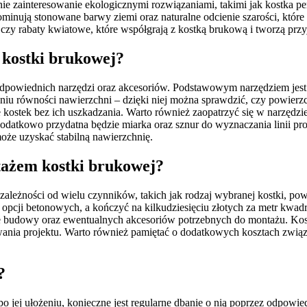
 rośnie zainteresowanie ekologicznymi rozwiązaniami, takimi jak kostka
inują stonowane barwy ziemi oraz naturalne odcienie szarości, które 
iki czy rabaty kwiatowe, które współgrają z kostką brukową i tworzą pr
 kostki brukowej?
dpowiednich narzędzi oraz akcesoriów. Podstawowym narzędziem jest 
iu równości nawierzchni – dzięki niej można sprawdzić, czy powie
kostek bez ich uszkadzania. Warto również zaopatrzyć się w narzędzie d
odatkowo przydatna będzie miarka oraz sznur do wyznaczania linii pr
oże uzyskać stabilną nawierzchnię.
tażem kostki brukowej?
ależności od wielu czynników, takich jak rodzaj wybranej kostki, powi
h opcji betonowych, a kończyć na kilkudziesięciu złotych za metr kw
ce budowy oraz ewentualnych akcesoriów potrzebnych do montażu. Ko
wania projektu. Warto również pamiętać o dodatkowych kosztach zwią
?
jej ułożeniu, konieczne jest regularne dbanie o nią poprzez odpowied