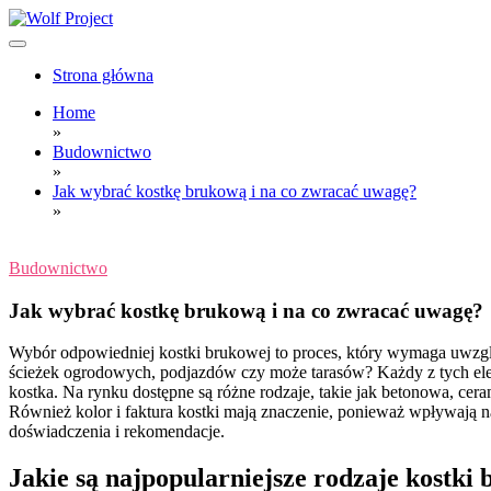
Skip
to
content
Wolf Project
Strona główna
Home
»
Budownictwo
»
Jak wybrać kostkę brukową i na co zwracać uwagę?
»
Budownictwo
Jak wybrać kostkę brukową i na co zwracać uwagę?
Wybór odpowiedniej kostki brukowej to proces, który wymaga uwzglę
ścieżek ogrodowych, podjazdów czy może tarasów? Każdy z tych elem
kostka. Na rynku dostępne są różne rodzaje, takie jak betonowa, cer
Również kolor i faktura kostki mają znaczenie, ponieważ wpływają na 
doświadczenia i rekomendacje.
Jakie są najpopularniejsze rodzaje kostki