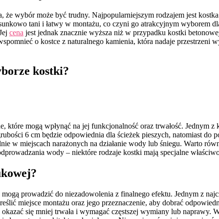
a, że wybór może być trudny. Najpopularniejszym rodzajem jest kostka
tosunkowo tani i łatwy w montażu, co czyni go atrakcyjnym wyborem d
Jej
cena
jest jednak znacznie wyższa niż w przypadku kostki betonowej
pomnieć o kostce z naturalnego kamienia, która nadaje przestrzeni w
yborze kostki?
, które mogą wpłynąć na jej funkcjonalność oraz trwałość. Jednym z 
rubości 6 cm będzie odpowiednia dla ścieżek pieszych, natomiast d
ólnie w miejscach narażonych na działanie wody lub śniegu. Warto ró
dprowadzania wody – niektóre rodzaje kostki mają specjalne właściwo
ukowej?
 mogą prowadzić do niezadowolenia z finalnego efektu. Jednym z najc
reślić miejsce montażu oraz jego przeznaczenie, aby dobrać odpowied
e okazać się mniej trwała i wymagać częstszej wymiany lub naprawy. Wa