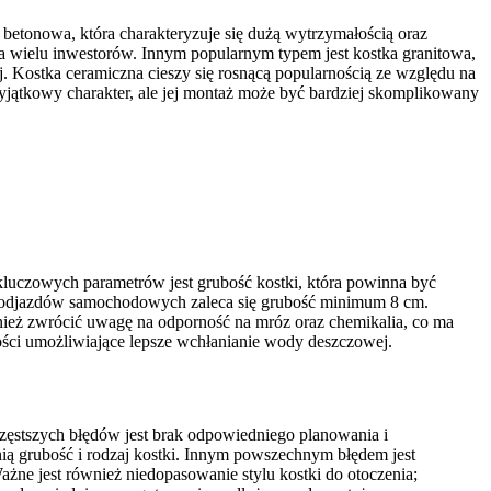
 betonowa, która charakteryzuje się dużą wytrzymałością oraz
la wielu inwestorów. Innym popularnym typem jest kostka granitowa,
. Kostka ceramiczna cieszy się rosnącą popularnością ze względu na
yjątkowy charakter, ale jej montaż może być bardziej skomplikowany
kluczowych parametrów jest grubość kostki, która powinna być
o podjazdów samochodowych zaleca się grubość minimum 8 cm.
wnież zwrócić uwagę na odporność na mróz oraz chemikalia, co ma
ści umożliwiające lepsze wchłanianie wody deszczowej.
zęstszych błędów jest brak odpowiedniego planowania i
nią grubość i rodzaj kostki. Innym powszechnym błędem jest
żne jest również niedopasowanie stylu kostki do otoczenia;