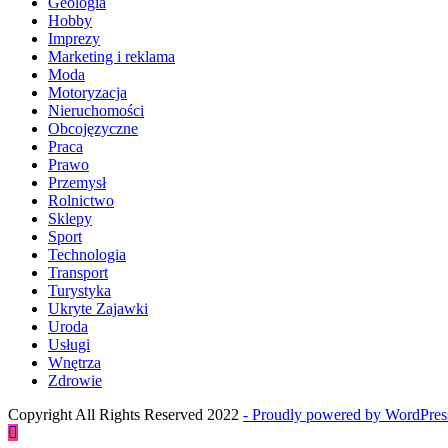
Geologia
Hobby
Imprezy
Marketing i reklama
Moda
Motoryzacja
Nieruchomości
Obcojęzyczne
Praca
Prawo
Przemysł
Rolnictwo
Sklepy
Sport
Technologia
Transport
Turystyka
Ukryte Zajawki
Uroda
Usługi
Wnętrza
Zdrowie
Copyright All Rights Reserved 2022
- Proudly powered by WordPre