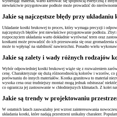
wybierając materiał, warto kierować się spójnością estetyczną z i
niewłaściwie przygotowane podłoże może prowadzić do nierównomiern
Jakie są najczęstsze błędy przy układaniu
Układanie kostki brukowej to proces, który wymaga precyzji i odpo
najczęstszych błędów jest niewłaściwe przygotowanie podłoża. Zbyt 
rozpoczęciem układania warto dokładnie wyrównać teren oraz zasto
kostkami może prowadzić do ich przesuwania się oraz gromadzenia s
może to wpłynąć na stabilność nawierzchni. Ponadto wielu wykona
Jakie są zalety i wady różnych rodzajów k
Wybór odpowiedniej kostki brukowej wiąże się z rozważeniem zarówno
cenę. Charakteryzuje się dużą różnorodnością kolorów i wzorów, co
porównaniu do innych materiałów. Kostka granitowa to materiał niez
wysoka cena oraz trudniejszy montaż mogą jednak odstraszać niektó
co ogranicza jej zastosowanie w chłodniejszych klimatach. Z kolei n
Jakie są trendy w projektowaniu przestrz
W ostatnich latach zauważalny jest wzrost zainteresowania nowocze
układania kostki, które nadają przestrzeni unikalny charakter. Popul