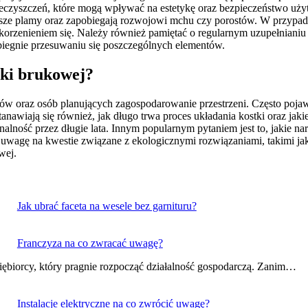
anieczyszczeń, które mogą wpływać na estetykę oraz bezpieczeństwo uż
ejsze plamy oraz zapobiegają rozwojowi mchu czy porostów. W przypa
zakorzenieniem się. Należy również pamiętać o regularnym uzupełnian
iegnie przesuwaniu się poszczególnych elementów.
tki brukowej?
ów oraz osób planujących zagospodarowanie przestrzeni. Często pojaw
anawiają się również, jak długo trwa proces układania kostki oraz jaki
jonalność przez długie lata. Innym popularnym pytaniem jest to, jakie n
ć uwagę na kwestie związane z ekologicznymi rozwiązaniami, takimi jak
wej.
Jak ubrać faceta na wesele bez garnituru?
Franczyza na co zwracać uwagę?
ębiorcy, który pragnie rozpocząć działalność gospodarczą. Zanim…
Instalacje elektryczne na co zwrócić uwagę?