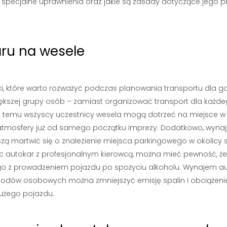
pecjalne uprawnienia oraz jakie są zasady dotyczące jego p
aru na wesele
i, które warto rozważyć podczas planowania transportu dla go
iększej grupy osób – zamiast organizować transport dla każd
i temu wszyscy uczestnicy wesela mogą dotrzeć na miejsce w
nej atmosfery już od samego początku imprezy. Dodatkowo, wyn
ą martwić się o znalezienie miejsca parkingowego w okolicy s
ąc autokar z profesjonalnym kierowcą, można mieć pewność, że
nego z prowadzeniem pojazdu po spożyciu alkoholu. Wynajem a
chodów osobowych można zmniejszyć emisję spalin i obciążeni
dużego pojazdu.