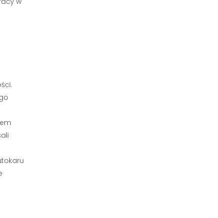
racy w
ści.
ego
ajem
ali
utokaru
e