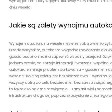
wymaganiami dotyczącymi kierowcy – czy musi on mieć s
dniu wesela.
Jakie są zalety wynajmu autok
Wynajem autokaru na wesele niesie ze sobą wiele korzyśc
Przede wszystkim, autokar to wygodne rozwiązanie dla w
gościa osobno, można zapewnić wspólny przejazd. Dzięk
jednym czasie, co sprzyja integracji i tworzeniu wspól
autokaru eliminuje problem parkowania – goście nie musz
weselnej. Kolejną zaletą jest bezpieczeństwo – wynajmuj
wszyscy dotrą do celu bezpiecznie i bez stresu związa
to także ekologiczne rozwiązanie – zamiast wielu samo
infrastruktury drogowej poprzez skorzystanie z jednego 