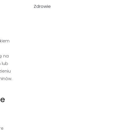
Zdrowie
okiem
gę na
 lub
ieniu
minów.
le
re