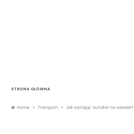
Skip
to
content
Wolf 
STRONA GŁÓWNA
»
»
Home
Transport
Jak wynająć autokar na wesele?