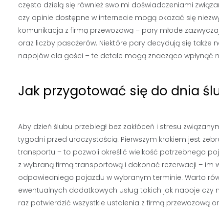
często dzielą się również swoimi doświadczeniami zwią
czy opinie dostępne w internecie mogą okazać się niezw
komunikacja z firmą przewozową – pary młode zazwyczaj 
oraz liczby pasażerów. Niektóre pary decydują się także 
napojów dla gości – te detale mogą znacząco wpłynąć n
Jak przygotować się do dnia ś
Aby dzień ślubu przebiegł bez zakłóceń i stresu związan
tygodni przed uroczystością. Pierwszym krokiem jest zebr
transportu – to pozwoli określić wielkość potrzebnego po
z wybraną firmą transportową i dokonać rezerwacji – im 
odpowiedniego pojazdu w wybranym terminie. Warto równi
ewentualnych dodatkowych usług takich jak napoje czy m
raz potwierdzić wszystkie ustalenia z firmą przewozową or