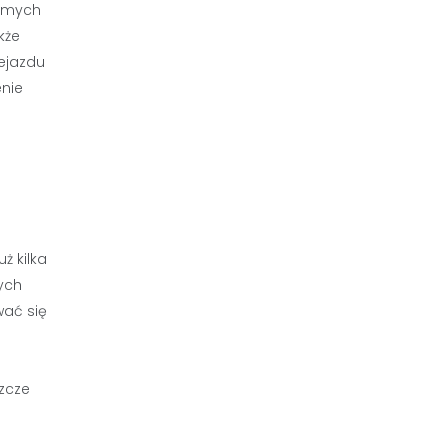
jomych
kże
ejazdu
enie
ż kilka
cych
wać się
zcze