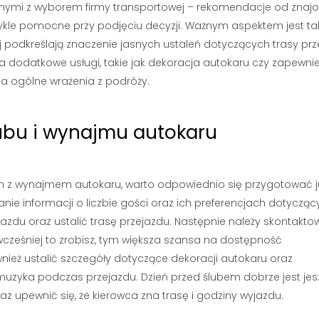
zanymi z wyborem firmy transportowej – rekomendacje od zna
ykle pomocne przy podjęciu decyzji. Ważnym aspektem jest ta
podkreślają znaczenie jasnych ustaleń dotyczących trasy prz
na dodatkowe usługi, takie jak dekoracja autokaru czy zapewni
a ogólne wrażenia z podróży.
lubu i wynajmu autokaru
ym z wynajmem autokaru, warto odpowiednio się przygotować ju
anie informacji o liczbie gości oraz ich preferencjach dotyczą
jazdu oraz ustalić trasę przejazdu. Następnie należy skontakto
wcześniej to zrobisz, tym większa szansa na dostępność
eż ustalić szczegóły dotyczące dekoracji autokaru oraz
uzyka podczas przejazdu. Dzień przed ślubem dobrze jest jes
az upewnić się, że kierowca zna trasę i godziny wyjazdu.