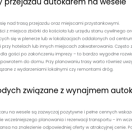
sy przejazdu autokarem na wesele
się nad trasą przejazdu oraz miejscami przystankowymi.
ci z miejsca zbiórki do kościoła lub urzędu stanu cywilnego or
cych się w plenerze lub w lokalizacjach oddalonych od centru
i przy hotelach lub innych miejscach zakwaterowania. Często 
y dla gości po zakończeniu imprezy – to bardzo wygodne rozwi
powrotem do domu. Przy planowaniu trasy warto również uwz
iązane z wydarzeniami lokalnymi czy remontami dróg.
łodych związane z wynajmem auto
ru na wesele są zazwyczaj pozytywne i pełne cennych wska
e wcześniejszego planowania i rezerwacji transportu – im wcze
nsa na znalezienie odpowiedniej oferty w atrakcyjnej cenie. P