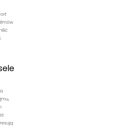
ort
filmów
ilić
ć
sele
la
jmu,
m
eż
resują