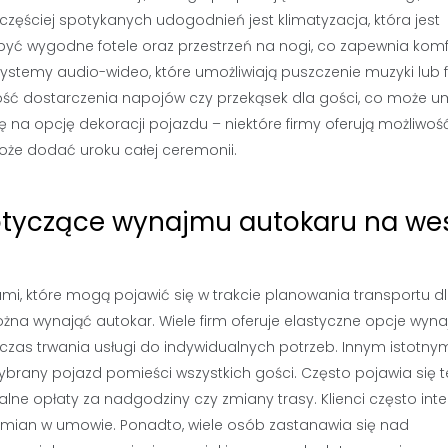
ęściej spotykanych udogodnień jest klimatyzacja, która jest
być wygodne fotele oraz przestrzeń na nogi, co zapewnia komf
 systemy audio-wideo, które umożliwiają puszczenie muzyki lub 
ść dostarczenia napojów czy przekąsek dla gości, co może um
na opcję dekoracji pojazdu – niektóre firmy oferują możliwoś
oże dodać uroku całej ceremonii.
dotyczące wynajmu autokaru na we
mi, które mogą pojawić się w trakcie planowania transportu d
ożna wynająć autokar. Wiele firm oferuje elastyczne opcje wyna
czas trwania usługi do indywidualnych potrzeb. Innym istotny
ybrany pojazd pomieści wszystkich gości. Często pojawia się t
e opłaty za nadgodziny czy zmiany trasy. Klienci często inte
i zmian w umowie. Ponadto, wiele osób zastanawia się nad