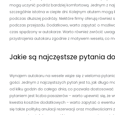
mogą uczynić podróż bardziej komfortową. Jednym z najcz
szczególnie istotna w ciepłe dni. Kolejnym atutem mogą 
podczas dłuższej podróży. Niektóre firmy oferują również
podczas przejazdu. Dodatkowo, warto zapytać o możliwo
czas spędzony w autokarze. Warto również zwrócić uwagę 
przystrojenia autokaru zgodnie z motywem wesela, co m
Jakie są najczęstsze pytania 
Wynajem autokaru na wesele wiąże się z wieloma pytania
gości. Jednym z najczęstszych pytań jest to, jak długo m
od kilku godzin do całego dnia, co pozwala dostosować 
pytaniem jest liczba pasażerów – warto upewnić się, że w
kwestia kosztów dodatkowych – warto zapytać o ewentualn
się także polityką anulacji rezerwacji oraz możliwościam