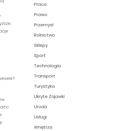
są
Praca
Prawo
y
ższe.
Przemysł
acje
Rolnictwo
Sklepy
Sport
Technologia
Transport
Turystyka
Ukryte Zajawki
ów.
Uroda
arto
e
Usługi
ę
Wnętrza