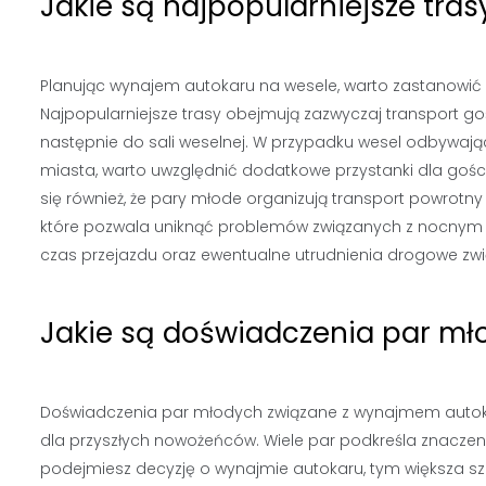
Jakie są najpopularniejsze tra
Planując wynajem autokaru na wesele, warto zastanowić 
Najpopularniejsze trasy obejmują zazwyczaj transport goś
następnie do sali weselnej. W przypadku wesel odbywają
miasta, warto uwzględnić dodatkowe przystanki dla gośc
się również, że pary młode organizują transport powrotn
które pozwala uniknąć problemów związanych z nocnym 
czas przejazdu oraz ewentualne utrudnienia drogowe zw
Jakie są doświadczenia par m
Doświadczenia par młodych związane z wynajmem autoka
dla przyszłych nowożeńców. Wiele par podkreśla znaczeni
podejmiesz decyzję o wynajmie autokaru, tym większa sza