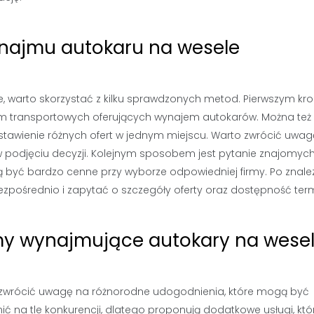
ynajmu autokaru na wesele
e, warto skorzystać z kilku sprawdzonych metod. Pierwszym kr
firm transportowych oferujących wynajem autokarów. Można też
estawienie różnych ofert w jednym miejscu. Warto zwrócić uwa
w podjęciu decyzji. Kolejnym sposobem jest pytanie znajomych
być bardzo cenne przy wyborze odpowiedniej firmy. Po znalez
 bezpośrednio i zapytać o szczegóły oferty oraz dostępność ter
rmy wynajmujące autokary na wese
 zwrócić uwagę na różnorodne udogodnienia, które mogą być
ić na tle konkurencji, dlatego proponują dodatkowe usługi, któ