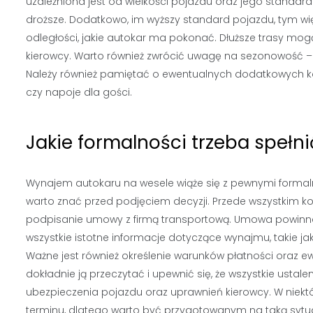
uzależniona jest od wielkości pojazdu oraz jego standard
droższe. Dodatkowo, im wyższy standard pojazdu, tym 
odległości, jakie autokar ma pokonać. Dłuższe trasy mo
kierowcy. Warto również zwrócić uwagę na sezonowość
Należy również pamiętać o ewentualnych dodatkowych ko
czy napoje dla gości.
Jakie formalności trzeba spełn
Wynajem autokaru na wesele wiąże się z pewnymi formaln
warto znać przed podjęciem decyzji. Przede wszystkim ko
podpisanie umowy z firmą transportową. Umowa powinn
wszystkie istotne informacje dotyczące wynajmu, takie ja
Ważne jest również określenie warunków płatności oraz
dokładnie ją przeczytać i upewnić się, że wszystkie ustal
ubezpieczenia pojazdu oraz uprawnień kierowcy. W niek
terminu, dlatego warto być przygotowanym na taką sytu