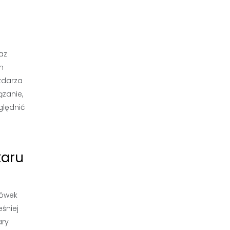
az
m
zdarza
ązanie,
ględnić
karu
zówek
śniej
ary