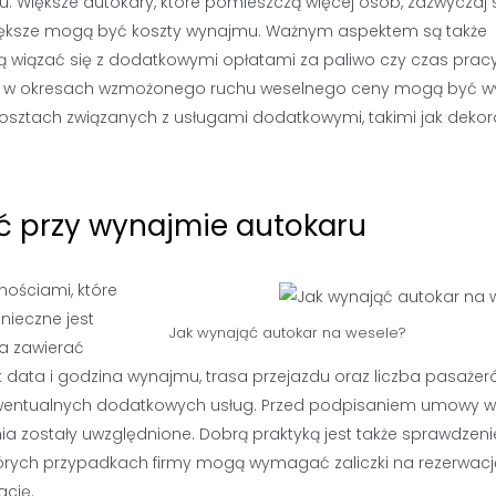
u. Większe autokary, które pomieszczą więcej osób, zazwyczaj 
większe mogą być koszty wynajmu. Ważnym aspektem są także
gą wiązać się z dodatkowymi opłatami za paliwo czy czas prac
 – w okresach wzmożonego ruchu weselnego ceny mogą być wy
sztach związanych z usługami dodatkowymi, takimi jak dekor
ić przy wynajmie autokaru
ościami, które
nieczne jest
Jak wynająć autokar na wesele?
a zawierać
k data i godzina wynajmu, trasa przejazdu oraz liczba pasażer
 ewentualnych dodatkowych usług. Przed podpisaniem umowy w
enia zostały uwzględnione. Dobrą praktyką jest także sprawdzeni
tórych przypadkach firmy mogą wymagać zaliczki na rezerwacj
ację.