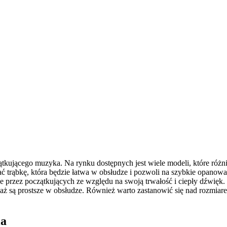
kującego muzyka. Na rynku dostępnych jest wiele modeli, które różnią
rać trąbkę, która będzie łatwa w obsłudze i pozwoli na szybkie opanow
ane przez początkujących ze względu na swoją trwałość i ciepły dźwię
aż są prostsze w obsłudze. Również warto zastanowić się nad rozmiare
ia