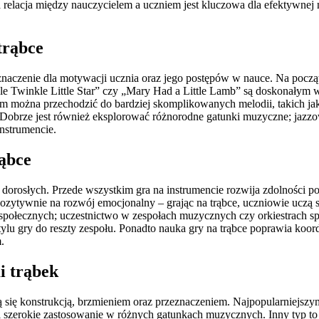
 relacja między nauczycielem a uczniem jest kluczowa dla efektywnej 
trąbce
czenie dla motywacji ucznia oraz jego postępów w nauce. Na początek
nkle Twinkle Little Star” czy „Mary Had a Little Lamb” są doskonały
 można przechodzić do bardziej skomplikowanych melodii, takich jak
. Dobrze jest również eksplorować różnorodne gatunki muzyczne; jazz
instrumencie.
rąbce
 i dorosłych. Przede wszystkim gra na instrumencie rozwija zdolności 
zytywnie na rozwój emocjonalny – grając na trąbce, uczniowie uczą si
i społecznych; uczestnictwo w zespołach muzycznych czy orkiestrach sp
ylu gry do reszty zespołu. Ponadto nauka gry na trąbce poprawia koo
.
i trąbek
 się konstrukcją, brzmieniem oraz przeznaczeniem. Najpopularniejszym 
zerokie zastosowanie w różnych gatunkach muzycznych. Inny typ to tr