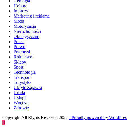
Geologia
Hobby
Imprezy
Marketing i reklama
Moda
Motoryzacja
Nieruchomości
Obcojęzyczne
Praca
Prawo
Przemysł
Rolnictwo
Sklepy
Sport
Technologia
Transport
Turystyka
Ukryte Zajawki
Uroda
Usługi
Wnętrza
Zdrowie
Copyright All Rights Reserved 2022
- Proudly powered by WordPre