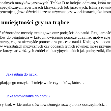
onalnych muzyków jazzowych. Trąbka D to kolejna odmiana, która ma j
ecyficznych repertuarach klasycznych lub jazzowych. Istnieją również
eneruje głębsze dźwięki i często używana jest w orkiestrach jako inst
 umiejętności gry na trąbce
ć różnorodne metody treningowe oraz podejścia do nauki. Regularność ć
 celów do osiągnięcia w każdym ćwiczeniu pomoże utrzymać motywację 
prawy, co jest niezwykle pomocne w procesie nauki. Kolejną skuteczn
o w warsztatach muzycznych czy obozach letnich również może przyni
e korzystać z różnych źródeł edukacyjnych, takich jak podręczniki, fil
Jaka gitara do nauki
ątkującego muzyka. Istnieje wiele czynników, które…
Jaka fotowoltaika do domu?
owy krok w kierunku zrównoważonego rozwoju oraz oszczędności…