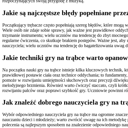
rozpoczynających swoją przygodę z muzyką.
Jakie są najczęstsze błędy popełniane prz
Początkujący trębacze często popełniają szereg błędów, które mogą 
Wiele osób nie zdaje sobie sprawy, jak ważne jest prawidłowe oddy
trzymanie instrumentu; wielu uczniów ma tendencję do zbyt mocnego
regularne ćwiczenia, co skutkuje brakiem postępów. Ważne jest, aby
nauczyciela; wielu uczniów ma tendencję do bagatelizowania uwag d
Jakie techniki gry na trąbce warto opano
Na początku nauki gry na trąbce istnieje kilka kluczowych technik,
prawidłowej postawie ciała oraz technice oddychania; to fundament
pomoże w rozwijaniu umiejętności słuchowych oraz precyzji dźwięku. 
melodyjnego brzmienia. Również warto ćwiczyć staccato, czyli krót
rozwijaniu palców oraz poprawi szybkość gry. Uczniowie powinni ró
Jak znaleźć dobrego nauczyciela gry na tr
Wybór odpowiedniego nauczyciela gry na trąbce ma ogromne znaczen
nauczaniu dzieci i młodzieży; warto zwrócić uwagę na ich metodykę
polecenia są najlepszym sposobem na znalezienie odpowiedniego naucz