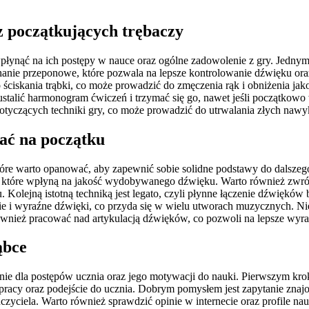
ez początkujących trębaczy
wpłynąć na ich postępy w nauce oraz ogólne zadowolenie z gry. Jednym
chanie przeponowe, które pozwala na lepsze kontrolowanie dźwięku or
 ściskania trąbki, co może prowadzić do zmęczenia rąk i obniżenia j
 ustalić harmonogram ćwiczeń i trzymać się go, nawet jeśli początkow
otyczących techniki gry, co może prowadzić do utrwalania złych naw
wać na początku
 które warto opanować, aby zapewnić sobie solidne podstawy do dalsze
y, które wpłyną na jakość wydobywanego dźwięku. Warto również zwróc
Kolejną istotną techniką jest legato, czyli płynne łączenie dźwięków
kie i wyraźne dźwięki, co przyda się w wielu utworach muzycznych. N
wnież pracować nad artykulacją dźwięków, co pozwoli na lepsze wyra
ąbce
ie dla postępów ucznia oraz jego motywacji do nauki. Pierwszym kr
 pracy oraz podejście do ucznia. Dobrym pomysłem jest zapytanie zna
yciela. Warto również sprawdzić opinie w internecie oraz profile nau