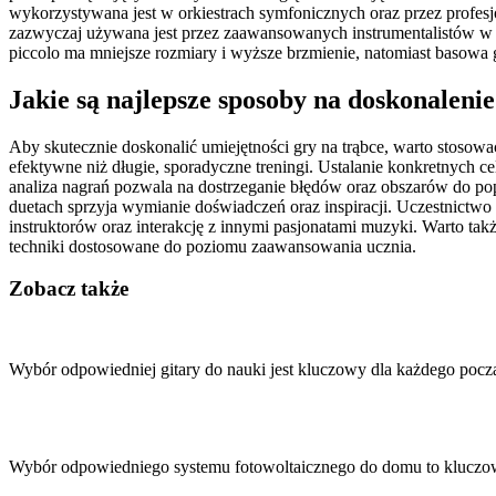
wykorzystywana jest w orkiestrach symfonicznych oraz przez profesj
zazwyczaj używana jest przez zaawansowanych instrumentalistów w sp
piccolo ma mniejsze rozmiary i wyższe brzmienie, natomiast basowa g
Jakie są najlepsze sposoby na doskonalenie
Aby skutecznie doskonalić umiejętności gry na trąbce, warto stosowa
efektywne niż długie, sporadyczne treningi. Ustalanie konkretnych
analiza nagrań pozwala na dostrzeganie błędów oraz obszarów do po
duetach sprzyja wymianie doświadczeń oraz inspiracji. Uczestnictw
instruktorów oraz interakcję z innymi pasjonatami muzyki. Warto takż
techniki dostosowane do poziomu zaawansowania ucznia.
Zobacz także
Nawigacja
wpisu
Wybór odpowiedniej gitary do nauki jest kluczowy dla każdego pocz
Wybór odpowiedniego systemu fotowoltaicznego do domu to klucz