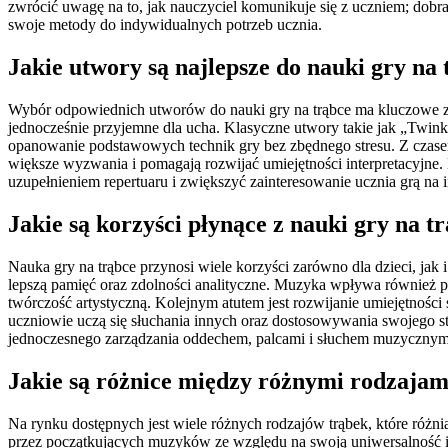
zwrócić uwagę na to, jak nauczyciel komunikuje się z uczniem; dobra
swoje metody do indywidualnych potrzeb ucznia.
Jakie utwory są najlepsze do nauki gry na 
Wybór odpowiednich utworów do nauki gry na trąbce ma kluczowe zna
jednocześnie przyjemne dla ucha. Klasyczne utwory takie jak „Twi
opanowanie podstawowych technik gry bez zbędnego stresu. Z czasem
większe wyzwania i pomagają rozwijać umiejętności interpretacyjne
uzupełnieniem repertuaru i zwiększyć zainteresowanie ucznia grą na 
Jakie są korzyści płynące z nauki gry na t
Nauka gry na trąbce przynosi wiele korzyści zarówno dla dzieci, jak
lepszą pamięć oraz zdolności analityczne. Muzyka wpływa również po
twórczość artystyczną. Kolejnym atutem jest rozwijanie umiejętnośc
uczniowie uczą się słuchania innych oraz dostosowywania swojego st
jednoczesnego zarządzania oddechem, palcami i słuchem muzycznym
Jakie są różnice między różnymi rodzajam
Na rynku dostępnych jest wiele różnych rodzajów trąbek, które różnią
przez początkujących muzyków ze względu na swoją uniwersalność i s