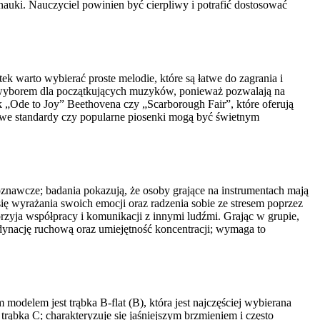
nauki. Nauczyciel powinien być cierpliwy i potrafić dostosować
 warto wybierać proste melodie, które są łatwe do zagrania i
m wyborem dla początkujących muzyków, ponieważ pozwalają na
 „Ode to Joy” Beethovena czy „Scarborough Fair”, które oferują
owe standardy czy popularne piosenki mogą być świetnym
poznawcze; badania pokazują, że osoby grające na instrumentach mają
ę wyrażania swoich emocji oraz radzenia sobie ze stresem poprzez
rzyja współpracy i komunikacji z innymi ludźmi. Grając w grupie,
rdynację ruchową oraz umiejętność koncentracji; wymaga to
modelem jest trąbka B-flat (B), która jest najczęściej wybierana
ąbka C; charakteryzuje się jaśniejszym brzmieniem i często