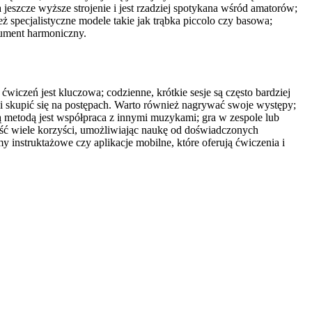
eszcze wyższe strojenie i jest rzadziej spotykana wśród amatorów;
 specjalistyczne modele takie jak trąbka piccolo czy basowa;
rument harmoniczny.
wiczeń jest kluczowa; codzienne, krótkie sesje są często bardziej
i skupić się na postępach. Warto również nagrywać swoje występy;
ą metodą jest współpraca z innymi muzykami; gra w zespole lub
eść wiele korzyści, umożliwiając naukę od doświadczonych
my instruktażowe czy aplikacje mobilne, które oferują ćwiczenia i