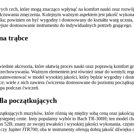
owych cech, które mogą znacząco wpłynąć na komfort nauki oraz rozwó
 odczuwania zmęczenia. Kolejnym ważnym aspektem jest jakość wykonan
ika; powinien on być wygodny i dostosowany do kształtu warg ucznia
sze dostosowanie instrumentu do indywidualnych potrzeb grającego.
na trąbce
wiednie akcesoria, które ułatwią proces nauki oraz poprawią komfort 
przechowywania. Ważnym elementem jest również smar do wentyli; reg
to zainwestować w model wysokiej jakości, który będzie wygodny i d
bce; wiele z nich zawiera ćwiczenia dostosowane do poziomu początku
mpa podczas ćwiczeń.
dla początkujących
zątkujących muzyków, które różnią się między sobą ceną oraz jakości
zystępnej cenie. Inny popularny wybór to Bach TR-300H; ten model cha
52B; znany ze swojej trwałości i wysokiej jakości wykonania, często
czy Jupiter JTR700; oba te instrumenty oferują dobrą jakość dźwięku o