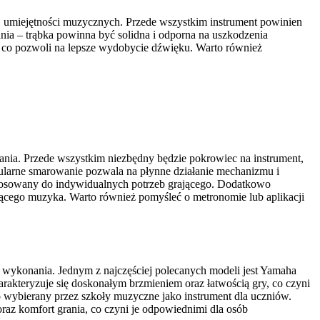
j umiejętności muzycznych. Przede wszystkim instrument powinien
ia – trąbka powinna być solidna i odporna na uszkodzenia
, co pozwoli na lepsze wydobycie dźwięku. Warto również
grania. Przede wszystkim niezbędny będzie pokrowiec na instrument,
ularne smarowanie pozwala na płynne działanie mechanizmu i
ostosowany do indywidualnych potrzeb grającego. Dodatkowo
jącego muzyka. Warto również pomyśleć o metronomie lub aplikacji
ą wykonania. Jednym z najczęściej polecanych modeli jest Yamaha
rakteryzuje się doskonałym brzmieniem oraz łatwością gry, co czyni
 wybierany przez szkoły muzyczne jako instrument dla uczniów.
raz komfort grania, co czyni je odpowiednimi dla osób