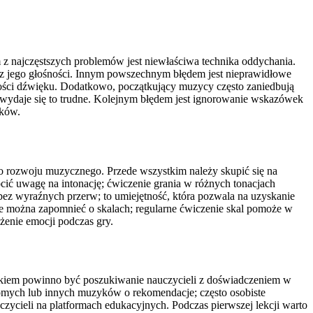
 z najczęstszych problemów jest niewłaściwa technika oddychania.
az jego głośności. Innym powszechnym błędem jest nieprawidłowe
akości dźwięku. Dodatkowo, początkujący muzycy często zaniedbują
o wydaje się to trudne. Kolejnym błędem jest ignorowanie wskazówek
yków.
go rozwoju muzycznego. Przede wszystkim należy skupić się na
ić uwagę na intonację; ćwiczenie grania w różnych tonacjach
 bez wyraźnych przerw; to umiejętność, która pozwala na uzyskanie
ie można zapomnieć o skalach; regularne ćwiczenie skal pomoże w
żenie emocji podczas gry.
okiem powinno być poszukiwanie nauczycieli z doświadczeniem w
jomych lub innych muzyków o rekomendacje; często osobiste
czycieli na platformach edukacyjnych. Podczas pierwszej lekcji warto