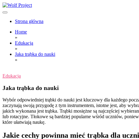
Skip
to
content
Wolf Project
Strona główna
Home
»
Edukacja
»
Jaka trąbka do nauki
»
Edukacja
Jaka trąbka do nauki
Wybór odpowiedniej trąbki do nauki jest kluczowy dla każdego począt
zaczynają swoją przygodę z tym instrumentem, istotne jest, aby wyb
jakich wykonana jest trąbka. Trąbki mosiężne są najczęściej wybier
lub rotacyjne. Tłokowe są bardziej popularne wśród uczniów, poniew
które ułatwiają naukę.
Jakie cechy powinna mieć trąbka dla uczn