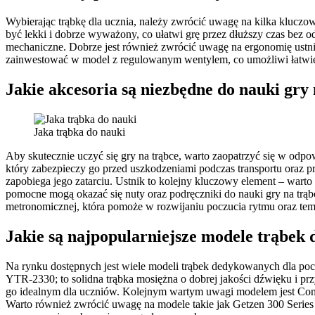
Wybierając trąbkę dla ucznia, należy zwrócić uwagę na kilka klucz
być lekki i dobrze wyważony, co ułatwi grę przez dłuższy czas bez
mechaniczne. Dobrze jest również zwrócić uwagę na ergonomię ustn
zainwestować w model z regulowanym wentylem, co umożliwi łatwiej
Jakie akcesoria są niezbędne do nauki gry 
Jaka trąbka do nauki
Aby skutecznie uczyć się gry na trąbce, warto zaopatrzyć się w odpo
który zabezpieczy go przed uszkodzeniami podczas transportu oraz 
zapobiega jego zatarciu. Ustnik to kolejny kluczowy element – war
pomocne mogą okazać się nuty oraz podręczniki do nauki gry na trą
metronomicznej, która pomoże w rozwijaniu poczucia rytmu oraz te
Jakie są najpopularniejsze modele trąbek 
Na rynku dostępnych jest wiele modeli trąbek dedykowanych dla poc
YTR-2330; to solidna trąbka mosiężna o dobrej jakości dźwięku i pr
go idealnym dla uczniów. Kolejnym wartym uwagi modelem jest Conn 
Warto również zwrócić uwagę na modele takie jak Getzen 300 Series 