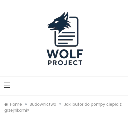
Skip
to
content
Wolf Project
»
»
Home
Budownictwo
Jaki bufor do pompy ciepła z
grzejnikami?