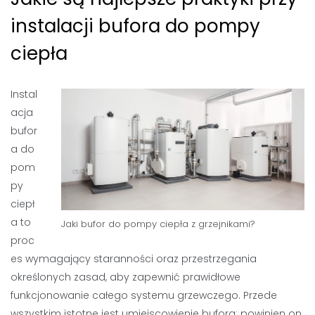
instalacji bufora do pompy
ciepła
Instal
acja
bufor
a do
pom
py
ciepł
a to
Jaki bufor do pompy ciepła z grzejnikami?
proc
es wymagający staranności oraz przestrzegania
określonych zasad, aby zapewnić prawidłowe
funkcjonowanie całego systemu grzewczego. Przede
wszystkim istotne jest umiejscowienie bufora; powinien on