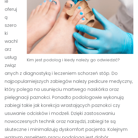
ie
oferuj
ą
szero
ki
wachl
arz
usług
Kim jest podolog i kiedy należy go odwiedzić?
związ
anych z diagnostyką i leczeniem schorzeń stóp. Do
najpopularniejszych zabiegów należy pedicure medyczny,
który polega na usunięciu martwego naskórka oraz
pielęgnacji paznokci. Ponadto podologowie wykonują
zabiegi takie jak korekcja wrastających paznokci czy
usuwanie odcisków i modzeli. Dzięki zastosowaniu
nowoczesnych technik oraz narzędzi, zabiegi te są
skuteczne i minimalizują dyskomfort pacjenta. Kolejnym
ważnym aspektem pracy podologa jest dobór