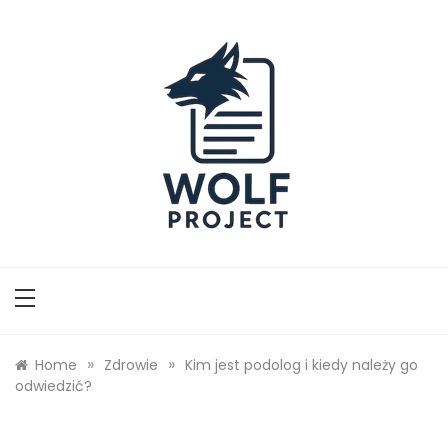
Skip
to
content
Wolf Project
»
»
Home
Zdrowie
Kim jest podolog i kiedy należy go
odwiedzić?