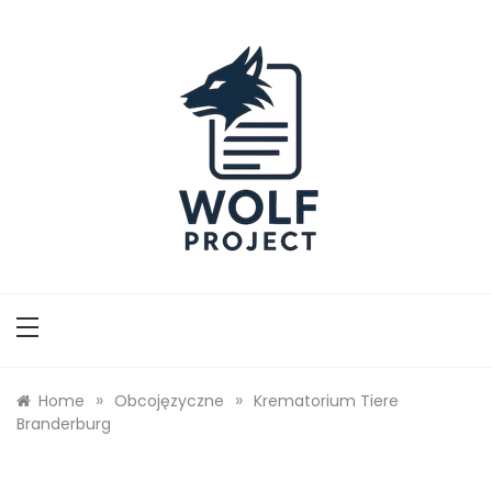
Skip
to
content
Wolf Project
»
»
Home
Obcojęzyczne
Krematorium Tiere
Branderburg