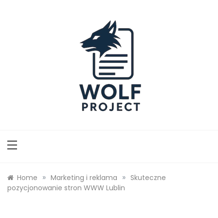
Skip
to
content
Wolf Project
»
»
Home
Marketing i reklama
Skuteczne
pozycjonowanie stron WWW Lublin