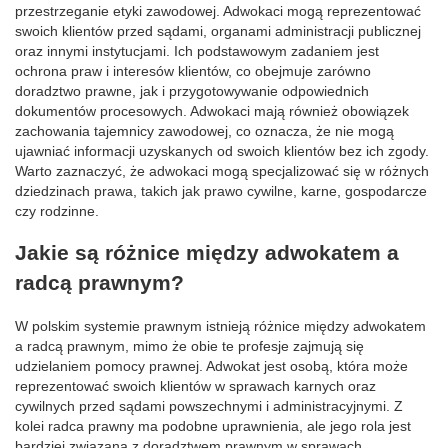
przestrzeganie etyki zawodowej. Adwokaci mogą reprezentować
swoich klientów przed sądami, organami administracji publicznej
oraz innymi instytucjami. Ich podstawowym zadaniem jest
ochrona praw i interesów klientów, co obejmuje zarówno
doradztwo prawne, jak i przygotowywanie odpowiednich
dokumentów procesowych. Adwokaci mają również obowiązek
zachowania tajemnicy zawodowej, co oznacza, że nie mogą
ujawniać informacji uzyskanych od swoich klientów bez ich zgody.
Warto zaznaczyć, że adwokaci mogą specjalizować się w różnych
dziedzinach prawa, takich jak prawo cywilne, karne, gospodarcze
czy rodzinne.
Jakie są różnice między adwokatem a
radcą prawnym?
W polskim systemie prawnym istnieją różnice między adwokatem
a radcą prawnym, mimo że obie te profesje zajmują się
udzielaniem pomocy prawnej. Adwokat jest osobą, która może
reprezentować swoich klientów w sprawach karnych oraz
cywilnych przed sądami powszechnymi i administracyjnymi. Z
kolei radca prawny ma podobne uprawnienia, ale jego rola jest
bardziej związana z doradztwem prawnym w sprawach