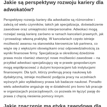
Jakie są perspektywy rozwoju kariery dla
adwokatów?
Perspektywy rozwoju kariery dla adwokatów są różnorodne i
zależą od wielu czynników, takich jak specjalizacja, doświadczenie
zawodowe oraz umiejętności interpersonalne. Adwokaci mogą
rozwijać swoją karierę zarówno w ramach kancelarii prawnych, jak
i prowadząc własną praktykę. W kancelariach często istnieje
możliwość awansu na stanowiska kierownicze lub partnera, co
wiąże się z większymi obowiązkami oraz odpowiedzialnością za
wyniki finansowe firmy. Specjalizacja w określonej dziedzinie
prawa może również otworzyć nowe możliwości zawodowe – na
przykład adwokaci specjalizujący się w prawie gospodarczym
mogą współpracować z dużymi korporacjami lub instytucjami
finansowymi. Dla tych, którzy preferują pracę naukową lub
dydaktyczną, istnieje możliwość podjęcia pracy na uczelniach
wyższych jako wykładowcy prawa lub badacze naukowi. Ponadto
wielu adwokatów angażuje się w działalność pro bono lub pracuje
w organizacjach pozarządowych, co pozwala im łączyć pasję do
prawa z chęcią niesienia pomocy innym.
Jakie znaczenie ma etyka zawodowa dla