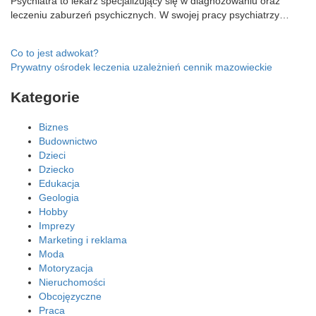
Psychiatra to lekarz specjalizujący się w diagnozowaniu oraz
leczeniu zaburzeń psychicznych. W swojej pracy psychiatrzy…
Nawigacja
Co to jest adwokat?
Prywatny ośrodek leczenia uzależnień cennik mazowieckie
wpisu
Kategorie
Biznes
Budownictwo
Dzieci
Dziecko
Edukacja
Geologia
Hobby
Imprezy
Marketing i reklama
Moda
Motoryzacja
Nieruchomości
Obcojęzyczne
Praca