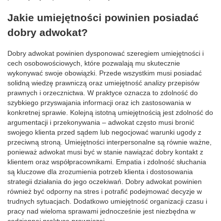
Jakie umiejętności powinien posiadać
dobry adwokat?
Dobry adwokat powinien dysponować szeregiem umiejętności i
cech osobowościowych, które pozwalają mu skutecznie
wykonywać swoje obowiązki. Przede wszystkim musi posiadać
solidną wiedzę prawniczą oraz umiejętność analizy przepisów
prawnych i orzecznictwa. W praktyce oznacza to zdolność do
szybkiego przyswajania informacji oraz ich zastosowania w
konkretnej sprawie. Kolejną istotną umiejętnością jest zdolność do
argumentacji i przekonywania – adwokat często musi bronić
swojego klienta przed sądem lub negocjować warunki ugody z
przeciwną stroną. Umiejętności interpersonalne są równie ważne,
ponieważ adwokat musi być w stanie nawiązać dobry kontakt z
klientem oraz współpracownikami. Empatia i zdolność słuchania
są kluczowe dla zrozumienia potrzeb klienta i dostosowania
strategii działania do jego oczekiwań. Dobry adwokat powinien
również być odporny na stres i potrafić podejmować decyzje w
trudnych sytuacjach. Dodatkowo umiejętność organizacji czasu i
pracy nad wieloma sprawami jednocześnie jest niezbędna w