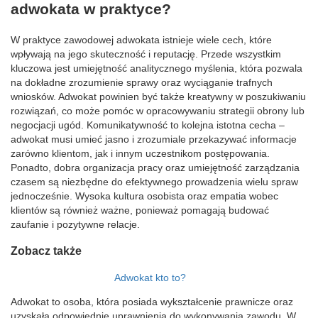
adwokata w praktyce?
W praktyce zawodowej adwokata istnieje wiele cech, które
wpływają na jego skuteczność i reputację. Przede wszystkim
kluczowa jest umiejętność analitycznego myślenia, która pozwala
na dokładne zrozumienie sprawy oraz wyciąganie trafnych
wniosków. Adwokat powinien być także kreatywny w poszukiwaniu
rozwiązań, co może pomóc w opracowywaniu strategii obrony lub
negocjacji ugód. Komunikatywność to kolejna istotna cecha –
adwokat musi umieć jasno i zrozumiale przekazywać informacje
zarówno klientom, jak i innym uczestnikom postępowania.
Ponadto, dobra organizacja pracy oraz umiejętność zarządzania
czasem są niezbędne do efektywnego prowadzenia wielu spraw
jednocześnie. Wysoka kultura osobista oraz empatia wobec
klientów są również ważne, ponieważ pomagają budować
zaufanie i pozytywne relacje.
Zobacz także
Adwokat kto to?
Adwokat to osoba, która posiada wykształcenie prawnicze oraz
uzyskała odpowiednie uprawnienia do wykonywania zawodu. W…