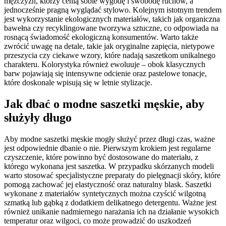
mężczyzn, którzy cenią sobie wygodę i swobodę ruchów, a
jednocześnie pragną wyglądać stylowo. Kolejnym istotnym trendem
jest wykorzystanie ekologicznych materiałów, takich jak organiczna
bawełna czy recyklingowane tworzywa sztuczne, co odpowiada na
rosnącą świadomość ekologiczną konsumentów. Warto także
zwrócić uwagę na detale, takie jak oryginalne zapięcia, nietypowe
przeszycia czy ciekawe wzory, które nadają saszetkom unikalnego
charakteru. Kolorystyka również ewoluuje – obok klasycznych
barw pojawiają się intensywne odcienie oraz pastelowe tonacje,
które doskonale wpisują się w letnie stylizacje.
Jak dbać o modne saszetki męskie, aby
służyły długo
Aby modne saszetki męskie mogły służyć przez długi czas, ważne
jest odpowiednie dbanie o nie. Pierwszym krokiem jest regularne
czyszczenie, które powinno być dostosowane do materiału, z
którego wykonana jest saszetka. W przypadku skórzanych modeli
warto stosować specjalistyczne preparaty do pielęgnacji skóry, które
pomogą zachować jej elastyczność oraz naturalny blask. Saszetki
wykonane z materiałów syntetycznych można czyścić wilgotną
szmatką lub gąbką z dodatkiem delikatnego detergentu. Ważne jest
również unikanie nadmiernego narażania ich na działanie wysokich
temperatur oraz wilgoci, co może prowadzić do uszkodzeń