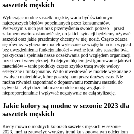
saszetek męskich
Wybierając modne saszetki męskie, warto być świadomym
najczęstszych błędów popełnianych przez konsumentów.
Pierwszym z nich jest brak przemyślenia swoich potrzeb – przed
zakupem warto zastanowić się, do jakich sytuacji będziemy używać
saszetki oraz jakie przedmioty chcemy w niej nosić. Często zdarza
się również wybieranie modeli wyłącznie ze względu na ich wygląd
bez uwzględnienia funkcjonalności – ważne jest, aby saszetka była
praktyczna i spełniała nasze oczekiwania pod względem organizacji
przestrzeni wewnętrznej. Kolejnym błędem jest ignorowanie jakości
materiałów – tanie produkty często szybko tracą swoje walory
estetyczne i funkcjonalne. Warto inwestować w modele wykonane z
trwałych materiałów, które posłużą nam przez dłuższy czas. Nie
można również zapominać o dopasowaniu rozmiaru saszetki do
sylwetki – zbyt duże lub małe modele mogą wyglądać
nieproporcjonalnie i wpływać negatywnie na całą stylizację.
Jakie kolory są modne w sezonie 2023 dla
saszetek męskich
Kiedy mowa o modnych kolorach saszetek męskich w sezonie
2023, można zauważyć wyraźny trend ku stonowanym odcieniom