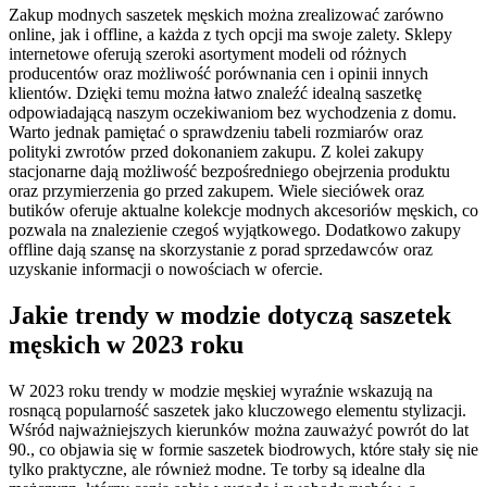
Zakup modnych saszetek męskich można zrealizować zarówno
online, jak i offline, a każda z tych opcji ma swoje zalety. Sklepy
internetowe oferują szeroki asortyment modeli od różnych
producentów oraz możliwość porównania cen i opinii innych
klientów. Dzięki temu można łatwo znaleźć idealną saszetkę
odpowiadającą naszym oczekiwaniom bez wychodzenia z domu.
Warto jednak pamiętać o sprawdzeniu tabeli rozmiarów oraz
polityki zwrotów przed dokonaniem zakupu. Z kolei zakupy
stacjonarne dają możliwość bezpośredniego obejrzenia produktu
oraz przymierzenia go przed zakupem. Wiele sieciówek oraz
butików oferuje aktualne kolekcje modnych akcesoriów męskich, co
pozwala na znalezienie czegoś wyjątkowego. Dodatkowo zakupy
offline dają szansę na skorzystanie z porad sprzedawców oraz
uzyskanie informacji o nowościach w ofercie.
Jakie trendy w modzie dotyczą saszetek
męskich w 2023 roku
W 2023 roku trendy w modzie męskiej wyraźnie wskazują na
rosnącą popularność saszetek jako kluczowego elementu stylizacji.
Wśród najważniejszych kierunków można zauważyć powrót do lat
90., co objawia się w formie saszetek biodrowych, które stały się nie
tylko praktyczne, ale również modne. Te torby są idealne dla