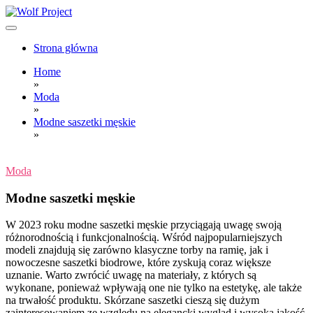
Skip
to
content
Wolf Project
Strona główna
Home
»
Moda
»
Modne saszetki męskie
»
Moda
Modne saszetki męskie
W 2023 roku modne saszetki męskie przyciągają uwagę swoją
różnorodnością i funkcjonalnością. Wśród najpopularniejszych
modeli znajdują się zarówno klasyczne torby na ramię, jak i
nowoczesne saszetki biodrowe, które zyskują coraz większe
uznanie. Warto zwrócić uwagę na materiały, z których są
wykonane, ponieważ wpływają one nie tylko na estetykę, ale także
na trwałość produktu. Skórzane saszetki cieszą się dużym
zainteresowaniem ze względu na elegancki wygląd i wysoką jakość,