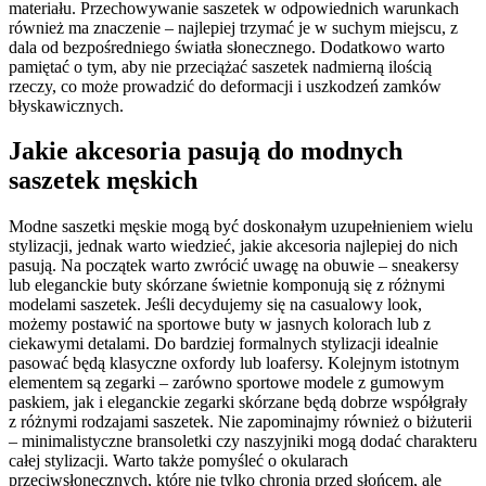
materiału. Przechowywanie saszetek w odpowiednich warunkach
również ma znaczenie – najlepiej trzymać je w suchym miejscu, z
dala od bezpośredniego światła słonecznego. Dodatkowo warto
pamiętać o tym, aby nie przeciążać saszetek nadmierną ilością
rzeczy, co może prowadzić do deformacji i uszkodzeń zamków
błyskawicznych.
Jakie akcesoria pasują do modnych
saszetek męskich
Modne saszetki męskie mogą być doskonałym uzupełnieniem wielu
stylizacji, jednak warto wiedzieć, jakie akcesoria najlepiej do nich
pasują. Na początek warto zwrócić uwagę na obuwie – sneakersy
lub eleganckie buty skórzane świetnie komponują się z różnymi
modelami saszetek. Jeśli decydujemy się na casualowy look,
możemy postawić na sportowe buty w jasnych kolorach lub z
ciekawymi detalami. Do bardziej formalnych stylizacji idealnie
pasować będą klasyczne oxfordy lub loafersy. Kolejnym istotnym
elementem są zegarki – zarówno sportowe modele z gumowym
paskiem, jak i eleganckie zegarki skórzane będą dobrze współgrały
z różnymi rodzajami saszetek. Nie zapominajmy również o biżuterii
– minimalistyczne bransoletki czy naszyjniki mogą dodać charakteru
całej stylizacji. Warto także pomyśleć o okularach
przeciwsłonecznych, które nie tylko chronią przed słońcem, ale