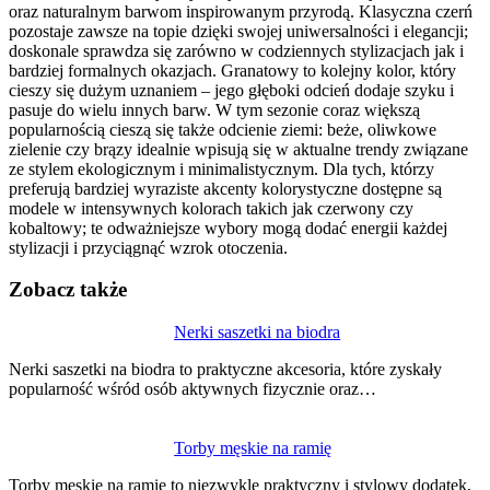
oraz naturalnym barwom inspirowanym przyrodą. Klasyczna czerń
pozostaje zawsze na topie dzięki swojej uniwersalności i elegancji;
doskonale sprawdza się zarówno w codziennych stylizacjach jak i
bardziej formalnych okazjach. Granatowy to kolejny kolor, który
cieszy się dużym uznaniem – jego głęboki odcień dodaje szyku i
pasuje do wielu innych barw. W tym sezonie coraz większą
popularnością cieszą się także odcienie ziemi: beże, oliwkowe
zielenie czy brązy idealnie wpisują się w aktualne trendy związane
ze stylem ekologicznym i minimalistycznym. Dla tych, którzy
preferują bardziej wyraziste akcenty kolorystyczne dostępne są
modele w intensywnych kolorach takich jak czerwony czy
kobaltowy; te odważniejsze wybory mogą dodać energii każdej
stylizacji i przyciągnąć wzrok otoczenia.
Zobacz także
Nawigacja
Nerki saszetki na biodra
wpisu
Nerki saszetki na biodra to praktyczne akcesoria, które zyskały
popularność wśród osób aktywnych fizycznie oraz…
Torby męskie na ramię
Torby męskie na ramię to niezwykle praktyczny i stylowy dodatek,