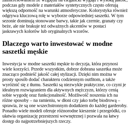
podczas gdy modele z materiałów syntetycznych często oferują
większą odporność na warunki atmosferyczne. Kolorystyka również
odgrywa kluczową rolę w wyborze odpowiedniej saszetki. W tym
sezonie dominują stonowane barwy, takie jak czernie, granaty czy
beże, ale nie brakuje też odważnych akcentów w postaci
jaskrawych kolorów lub oryginalnych wzorów.
Dlaczego warto inwestować w modne
saszetki męskie
Inwestycja w modne saszetki męskie to decyzja, która przynosi
wiele korzyści. Przede wszystkim, dobrze dobrana saszetka może
znacząco podnieść jakość całej stylizacji. Dzięki nim można w
prosty sposób dodać charakteru codziennym outfitom, a także
wyróżnić się z tłumu. Saszetki są niezwykle praktyczne, co czyni je
idealnym rozwiązaniem dla aktywnych mężczyzn, którzy cenią
sobie wygodę oraz funkcjonalność. Możliwość noszenia ich na
różne sposoby – na ramieniu, w dłoni czy jako torbę biodrową –
sprawia, że są one wszechstronnym dodatkiem do każdej garderoby.
Ponadto wiele modeli oferuje różnorodne kieszenie i przegródki, co
ułatwia organizację przestrzeni wewnętrznej i pozwala na łatwy
dostęp do najpotrzebniejszych rzeczy.