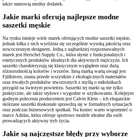
także stanowią modny dodatek.
Jakie marki oferują najlepsze modne
saszetki męskie
Na rynku istnieje wiele marek oferujących modne saszetki męskie,
jednak kilka z nich wyróżnia się szczególnie wysoką jakością oraz
nowoczesnym designem. Jedną z najbardziej rozpoznawalnych
marek jest Herschel Supply Co., która słynie z funkcjonalnych i
estetycznych produktów idealnych dla aktywnych mężczyzn. Ich
saszetki charakteryzują się klasycznym wyglądem oraz dużą
różnorodnością kolorów i wzorów. Inną marką wartą uwagi jest
Fjällräven, znana przede wszystkim z ekologicznych materiałów
oraz trwałych produktów stworzonych z myślą o miłośnikach
przygód na świeżym powietrzu. Saszetki tej marki są nie tylko
praktyczne, ale także stylowe i wygodne w użytkowaniu. Kolejnym
godnym polecenia producentem jest Calvin Klein – ich eleganckie
skórzane saszetki doskonale sprawdzą się w formalnych sytuacjach
oraz podczas biznesowych spotkań. Na koniec warto wspomnieć o
marce Adidas, która oferuje sportowe modele idealne dla osób
prowadzących aktywny tryb życia.
Jakie są najczęstsze błędy przy wyborze