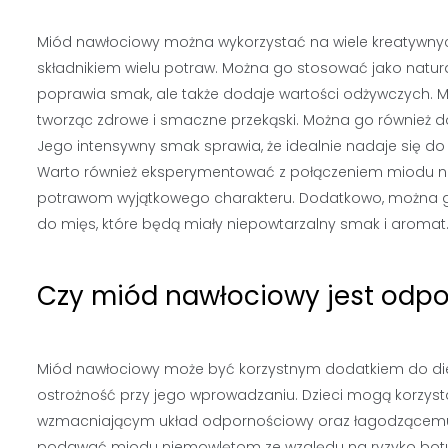
Miód nawłociowy można wykorzystać na wiele kreatywnyc
składnikiem wielu potraw. Można go stosować jako natural
poprawia smak, ale także dodaje wartości odżywczych. 
tworząc zdrowe i smaczne przekąski. Można go również do
Jego intensywny smak sprawia, że idealnie nadaje się do p
Warto również eksperymentować z połączeniem miodu na
potrawom wyjątkowego charakteru. Dodatkowo, można 
do mięs, które będą miały niepowtarzalny smak i aromat
Czy miód nawłociowy jest odpow
Miód nawłociowy może być korzystnym dodatkiem do diet
ostrożność przy jego wprowadzaniu. Dzieci mogą korzyst
wzmacniającym układ odpornościowy oraz łagodzącemu o
podawać miodu niemowlętom ze względu na ryzyko botu