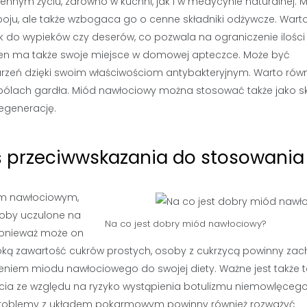
ennym życiu, zarówno w kuchni, jak i w medycynie naturalnej. 
oju, ale także wzbogaca go o cenne składniki odżywcze. Wart
k do wypieków czy deserów, co pozwala na ograniczenie ilości
 ten ma także swoje miejsce w domowej apteczce. Może być
rzeń dzięki swoim właściwościom antybakteryjnym. Warto równ
bólach gardła. Miód nawłociowy można stosować także jako sk
regenerację.
ś przeciwwskazania do stosowania
em nawłociowym,
soby uczulone na
Na co jest dobry miód nawłociowy?
ponieważ może on
soką zawartość cukrów prostych, osoby z cukrzycą powinny za
eniem miodu nawłociowego do swojej diety. Ważne jest także t
cia ze względu na ryzyko wystąpienia botulizmu niemowlęcego
problemy z układem pokarmowym powinny również rozważyć