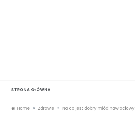
Skip
to
content
Wolf 
STRONA GŁÓWNA
»
»
Home
Zdrowie
Na co jest dobry miód nawłociowy