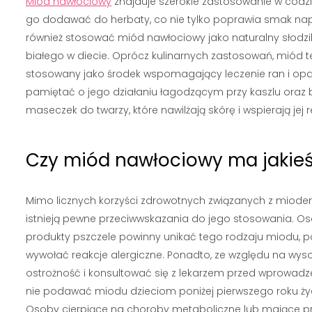
Miód nawłociowy
znajduje szerokie zastosowanie w codzi
go dodawać do herbaty, co nie tylko poprawia smak nap
również stosować miód nawłociowy jako naturalny słodzi
białego w diecie. Oprócz kulinarnych zastosowań, miód
stosowany jako środek wspomagający leczenie ran i opa
pamiętać o jego działaniu łagodzącym przy kaszlu oraz 
maseczek do twarzy, które nawilżają skórę i wspierają jej 
Czy miód nawłociowy ma jakie
Mimo licznych korzyści zdrowotnych związanych z miod
istnieją pewne przeciwwskazania do jego stosowania. O
produkty pszczele powinny unikać tego rodzaju miodu, 
wywołać reakcje alergiczne. Ponadto, ze względu na wy
ostrożność i konsultować się z lekarzem przed wprowadz
nie podawać miodu dzieciom poniżej pierwszego roku ży
Osoby cierpiące na choroby metaboliczne lub mające 