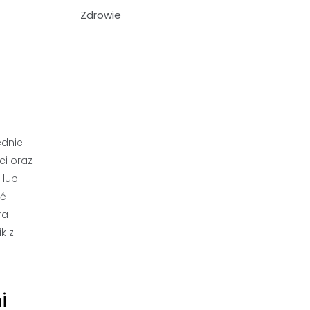
Zdrowie
ednie
ci oraz
 lub
ąć
ra
k z
i