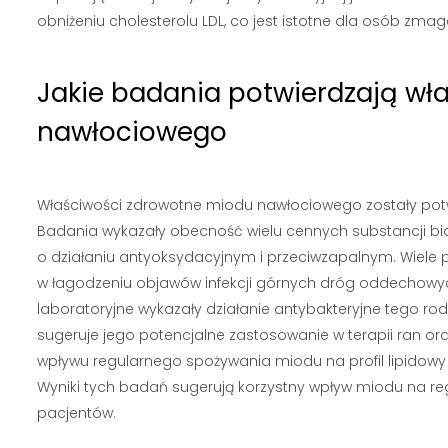
obniżeniu cholesterolu LDL, co jest istotne dla osób zma
Jakie badania potwierdzają wł
nawłociowego
Właściwości zdrowotne miodu nawłociowego zostały potwi
Badania wykazały obecność wielu cennych substancji bio
o działaniu antyoksydacyjnym i przeciwzapalnym. Wiele
w łagodzeniu objawów infekcji górnych dróg oddechow
laboratoryjne wykazały działanie antybakteryjne tego r
sugeruje jego potencjalne zastosowanie w terapii ran o
wpływu regularnego spożywania miodu na profil lipidowy 
Wyniki tych badań sugerują korzystny wpływ miodu na r
pacjentów.