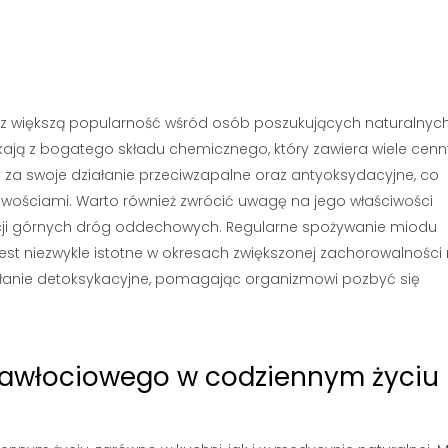
az większą popularność wśród osób poszukujących naturalnyc
kają z bogatego składu chemicznego, który zawiera wiele cen
y za swoje działanie przeciwzapalne oraz antyoksydacyjne, co
wościami. Warto również zwrócić uwagę na jego właściwości
kcji górnych dróg oddechowych. Regularne spożywanie miodu
st niezwykle istotne w okresach zwiększonej zachorowalności
iałanie detoksykacyjne, pomagając organizmowi pozbyć się
nawłociowego w codziennym życiu