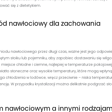
wać się z dietetykiem.
iód nawłociowy dla zachowania
 miodu nawłociowego przez długi czas, ważne jest jego odpowi
ętym słoiku lub pojemniku, aby zapobiec dostawaniu się wilgo
miejsce chłodne i ciemne, najlepiej w temperaturze pokojowej
 światło słoneczne oraz wysokie temperatury, które mogą wpłyn
a chłodzenia w lodówce; wręcz przeciwnie – niska temperatu
ncję. W przypadku krystalizacji można delikatnie podgrzać słoi
em nawłociowym a innymi rodzajam