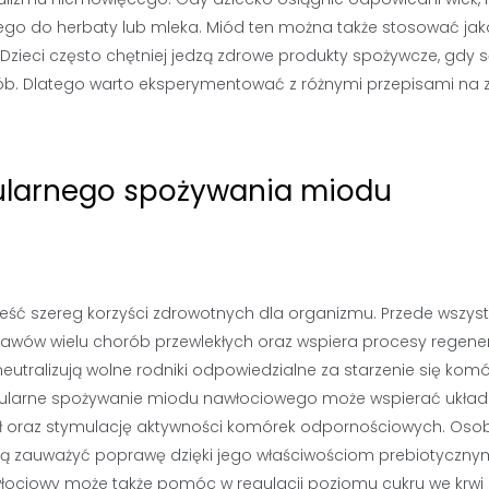
ego do herbaty lub mleka. Miód ten można także stosować jak
Dzieci często chętniej jedzą zdrowe produkty spożywcze, gdy 
b. Dlatego warto eksperymentować z różnymi przepisami na 
egularnego spożywania miodu
ć szereg korzyści zdrowotnych dla organizmu. Przede wszys
awów wielu chorób przewlekłych oraz wspiera procesy regene
eutralizują wolne rodniki odpowiedzialne za starzenie się kom
egularne spożywanie miodu nawłociowego może wspierać układ
ał oraz stymulację aktywności komórek odpornościowych. Oso
zauważyć poprawę dzięki jego właściwościom prebiotycznym
 nawłociowy może także pomóc w regulacji poziomu cukru we krwi 