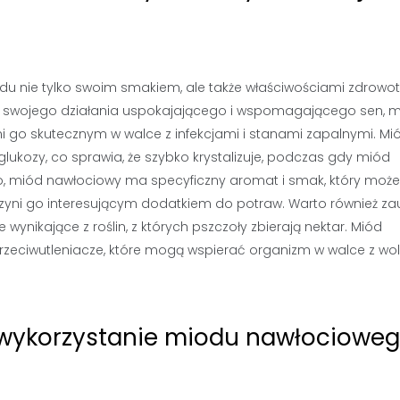
odu nie tylko swoim smakiem, ale także właściwościami zdrowo
 ze swojego działania uspokajającego i wspomagającego sen, 
ni go skutecznym w walce z infekcjami i stanami zapalnymi. Mi
glukozy, co sprawia, że szybko krystalizuje, podczas gdy miód
o, miód nawłociowy ma specyficzny aromat i smak, który moż
czyni go interesującym dodatkiem do potraw. Warto również za
ynikające z roślin, z których pszczoły zbierają nektar. Miód
przeciwutleniacze, które mogą wspierać organizm w walce z wo
 wykorzystanie miodu nawłociowe