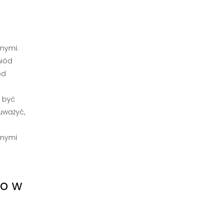
tnymi.
miód
ód
e być
uważyć,
lnymi
go w