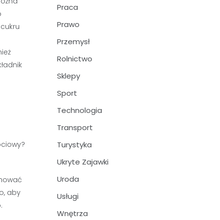
Można
Praca
o
Prawo
 cukru
Przemysł
ież
Rolnictwo
ładnik
Sklepy
Sport
Technologia
Transport
Turystyka
Ukryte Zajawki
Uroda
chować
o, aby
Usługi
.
Wnętrza