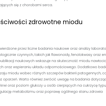
gających się z chorobami serca.
aściwości zdrowotne miodu
erdzone przez liczne badania naukowe oraz analizy laborator
logicznie czynnych, takich jak flawonoidy, fenolokwasy oraz 
 publikacji naukowych wskazuje na skuteczność miodu nawłoc
ych oraz wspieraniu układu odpornościowego. Dodatkowo bad
odzaju miodu wobec różnych szczepów bakterii patogennych, c
raz oparzeń. Warto również zwrócić uwagę na badania dotyczą
krwi oraz poziom glukozy u osób cierpiących na cukrzycę typu
egulację metabolizmu oraz poprawę ogólnego stanu zdrowia