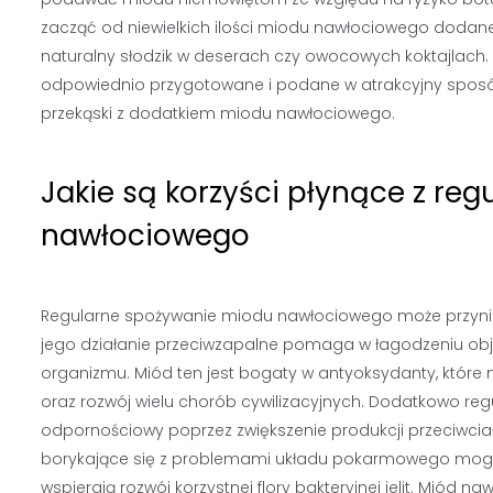
zacząć od niewielkich ilości miodu nawłociowego dodan
naturalny słodzik w deserach czy owocowych koktajlach. 
odpowiednio przygotowane i podane w atrakcyjny sposó
przekąski z dodatkiem miodu nawłociowego.
Jakie są korzyści płynące z r
nawłociowego
Regularne spożywanie miodu nawłociowego może przynieś
jego działanie przeciwzapalne pomaga w łagodzeniu obj
organizmu. Miód ten jest bogaty w antyoksydanty, które n
oraz rozwój wielu chorób cywilizacyjnych. Dodatkowo r
odpornościowy poprzez zwiększenie produkcji przeciwci
borykające się z problemami układu pokarmowego mogą 
wspierają rozwój korzystnej flory bakteryjnej jelit. Miód