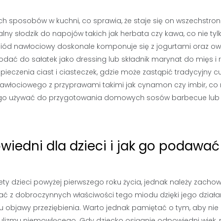
h sposobów w kuchni, co sprawia, że staje się on wszechstr
ny słodzik do napojów takich jak herbata czy kawa, co nie tyl
Miód nawłociowy doskonale komponuje się z jogurtami oraz o
dać do sałatek jako dressing lub składnik marynat do mięs i r
ieczenia ciast i ciasteczek, gdzie może zastąpić tradycyjny cu
włociowego z przyprawami takimi jak cynamon czy imbir, co
go używać do przygotowania domowych sosów barbecue lub 
.
iedni dla dzieci i jak go podawać
y dzieci powyżej pierwszego roku życia, jednak należy zacho
ać z dobroczynnych właściwości tego miodu dzięki jego działa
bjawy przeziębienia. Warto jednak pamiętać o tym, aby nie
lizmu niemowlęcego. Gdy dziecko osiągnie odpowiedni wiek,