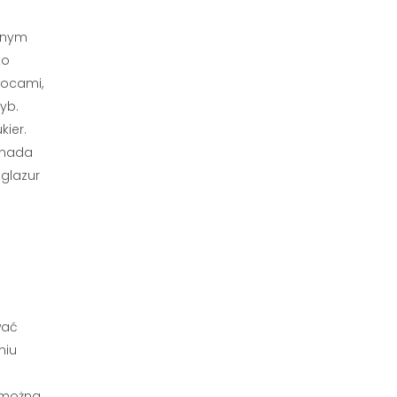
onnym
ko
wocami,
yb.
kier.
 nada
glazur
wać
niu
 można