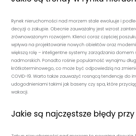
Rynek nieruchomości nad morzem stale ewoluuje i podl
decyzji o zakupie. Obecnie zauważalny jest wzrost zain
zrównoważonym rozwojem. Klienci coraz częściej poszuk
wpływa na projektowanie nowych obiektów oraz moderniz
większą rolę – inteligentne systemy zarządzania dome
nadmorskich. Ponadto rośnie popularność wynajmu dług
krótkoterminowego, co może być odpowiedzią na zmieniają
COVID-19. Warto także zauważyć rosnącą tendencję do 
udogodnieniami takimi jak baseny czy spa, które przyc
wakacji.
Jakie są najczęstsze błędy pr
Zakup nieruchomości nad morzem to poważna decyzja, k