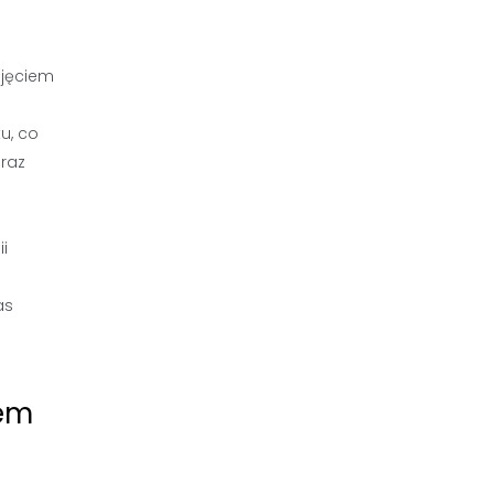
djęciem
u, co
raz
i
as
zem