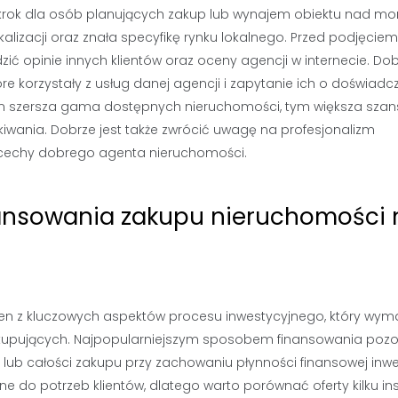
krok dla osób planujących zakup lub wynajem obiektu nad mo
kalizacji oraz znała specyfikę rynku lokalnego. Przed podjęciem
ić opinie innych klientów oraz oceny agencji w internecie. D
e korzystały z usług danej agencji i zapytanie ich o doświadcz
 im szersza gama dostępnych nieruchomości, tym większa sza
iwania. Dobrze jest także zwrócić uwagę na profesjonalizm
cechy dobrego agenta nieruchomości.
nansowania zakupu nieruchomości
n z kluczowych aspektów procesu inwestycyjnego, który wy
 kupujących. Najpopularniejszym sposobem finansowania pozo
 lub całości zakupu przy zachowaniu płynności finansowej inwe
 do potrzeb klientów, dlatego warto porównać oferty kilku inst