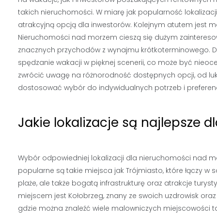
takich nieruchomości. W miarę jak popularność lokalizac
atrakcyjną opcją dla inwestorów. Kolejnym atutem jes
Nieruchomości nad morzem cieszą się dużym zainteresow
znacznych przychodów z wynajmu krótkoterminowego. Do
spędzanie wakacji w pięknej scenerii, co może być nieoce
zwrócić uwagę na różnorodność dostępnych opcji, od l
dostosować wybór do indywidualnych potrzeb i preferenc
Jakie lokalizacje są najlepsze
Wybór odpowiedniej lokalizacji dla nieruchomości nad mo
popularne są takie miejsca jak Trójmiasto, które łączy w s
plaże, ale także bogatą infrastrukturę oraz atrakcje turys
miejscem jest Kołobrzeg, znany ze swoich uzdrowisk oraz 
gdzie można znaleźć wiele malowniczych miejscowości tak