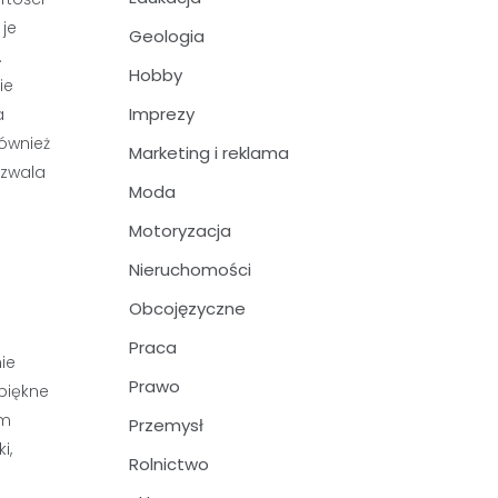
 je
Geologia
.
Hobby
ie
Imprezy
a
również
Marketing i reklama
ozwala
Moda
Motoryzacja
Nieruchomości
Obcojęzyczne
Praca
ie
Prawo
 piękne
ym
Przemysł
i,
Rolnictwo