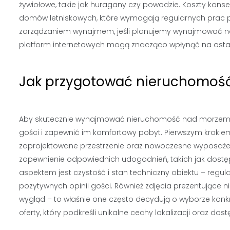
żywiołowe, takie jak huragany czy powodzie. Koszty kon
domów letniskowych, które wymagają regularnych prac pi
zarządzaniem wynajmem, jeśli planujemy wynajmować na
platform internetowych mogą znacząco wpłynąć na ostat
Jak przygotować nieruchomoś
Aby skutecznie wynajmować nieruchomość nad morzem, 
gości i zapewnić im komfortowy pobyt. Pierwszym krokiem
zaprojektowane przestrzenie oraz nowoczesne wyposażen
zapewnienie odpowiednich udogodnień, takich jak dostęp 
aspektem jest czystość i stan techniczny obiektu – regul
pozytywnych opinii gości. Również zdjęcia prezentujące 
wygląd – to właśnie one często decydują o wyborze konkre
oferty, który podkreśli unikalne cechy lokalizacji oraz dos