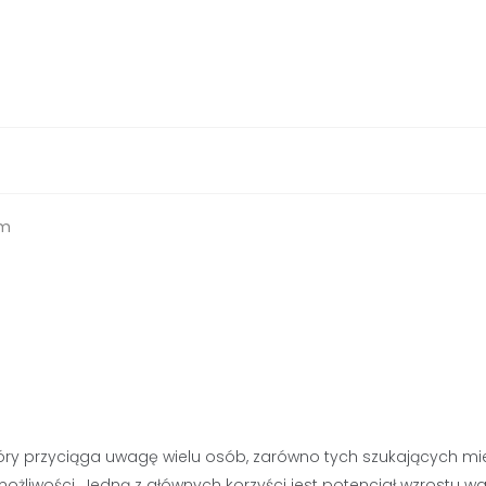
em
ry przyciąga uwagę wielu osób, zarówno tych szukających mi
żliwości. Jedną z głównych korzyści jest potencjał wzrostu wa