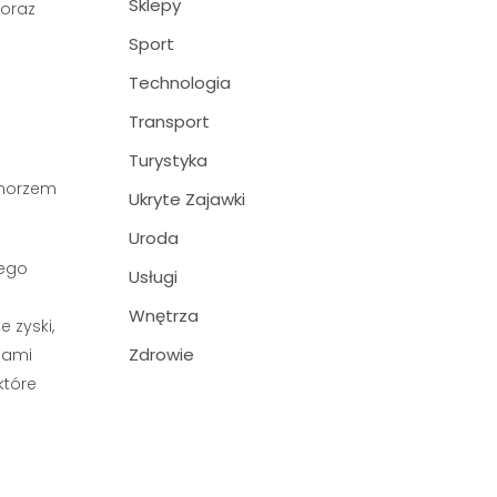
Sklepy
 oraz
Sport
Technologia
Transport
Turystyka
Ukryte Zajawki
Uroda
nego
Usługi
Wnętrza
 zyski,
Zdrowie
jami
które