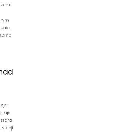
rzem.
obrym
enia.
nsa na
 nad
maga
staje
stora.
ytucji