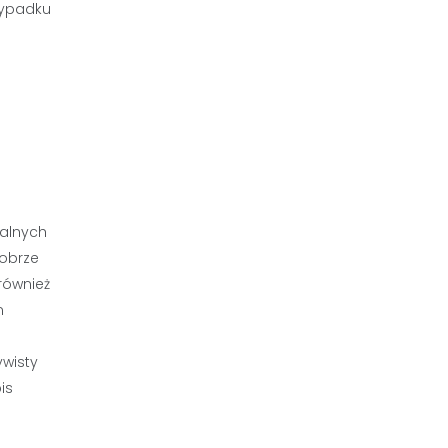
zypadku
alnych
Dobrze
również
m
ywisty
is