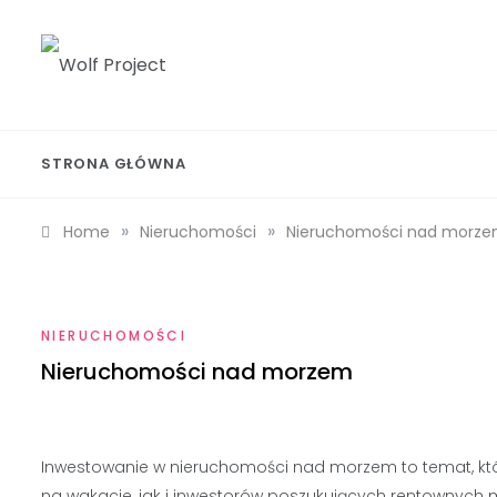
Skip
to
content
Wolf Project
STRONA GŁÓWNA
»
»
Home
Nieruchomości
Nieruchomości nad morz
NIERUCHOMOŚCI
Nieruchomości nad morzem
Inwestowanie w nieruchomości nad morzem to temat, któ
na wakacje, jak i inwestorów poszukujących rentownych mo