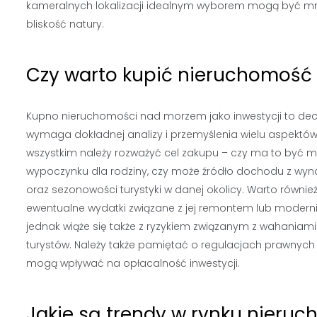
kameralnych lokalizacji idealnym wyborem mogą być mnie
bliskość natury.
Czy warto kupić nieruchomość
Kupno nieruchomości nad morzem jako inwestycji to decy
wymaga dokładnej analizy i przemyślenia wielu aspektów
wszystkim należy rozważyć cel zakupu – czy ma to być m
wypoczynku dla rodziny, czy może źródło dochodu z wyn
oraz sezonowości turystyki w danej okolicy. Warto równi
ewentualne wydatki związane z jej remontem lub moderni
jednak wiąże się także z ryzykiem związanym z wahaniami
turystów. Należy także pamiętać o regulacjach prawnych
mogą wpływać na opłacalność inwestycji.
Jakie są trendy w rynku nier