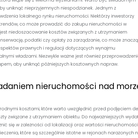
aby uniknąć nieprzyjemnych niespodzianek. Jednym z
dzenia lokalnego rynku nieruchomości. Niektórzy inwestorzy
 trendów, co może prowadzić do zakupu nieruchomości w
m jest niedoszacowanie kosztów związanych z utrzymaniem
serwację, podatki czy opłaty za zarządzanie, co może znacz
 aspektów prawnych i regulacji dotyczących wynajmu
nymi władzami. Niezwykle ważne jest również przeprowadzeni
kupem, aby uniknąć późniejszych kosztownych napraw.
osiadaniem nieruchomości nad mor
odnymi kosztami, które warto uwzględnić przed podjęciem dec
zty związane z utrzymaniem obiektu. Do najważniejszych wyd
ić się w zależności od lokalizacji oraz wartości nieruchomości
eczenia, które są szczególnie istotne w rejonach narażonych n