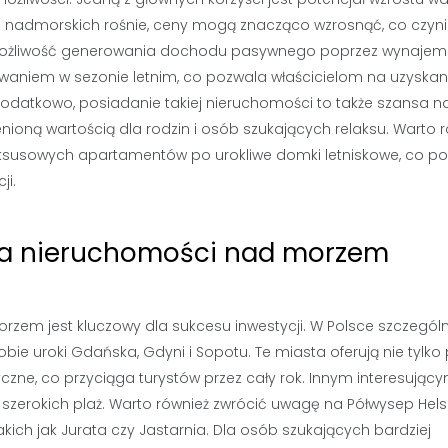
ji nadmorskich rośnie, ceny mogą znacząco wzrosnąć, co czyni
t możliwość generowania dochodu pasywnego poprzez wynajem
aniem w sezonie letnim, co pozwala właścicielom na uzyskan
datkowo, posiadanie takiej nieruchomości to także szansa n
nioną wartością dla rodzin i osób szukających relaksu. Warto 
uksusowych apartamentów po urokliwe domki letniskowe, co p
ji.
 dla nieruchomości nad morzem
rzem jest kluczowy dla sukcesu inwestycji. W Polsce szczególn
obie uroki Gdańska, Gdyni i Sopotu. Te miasta oferują nie tylko
tyczne, co przyciąga turystów przez cały rok. Innym interesując
szerokich plaż. Warto również zwrócić uwagę na Półwysep Helsk
ich jak Jurata czy Jastarnia. Dla osób szukających bardziej