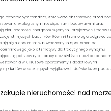
ega różnorodnym trendom, które warto obserwować przed po
teresowania ekologicznymi rozwiązaniami budowlanymi oraz
ują nieruchomości energooszczędnych i przyjaznych środowisk
ację istniejących budynków. Również technologia odgrywa co
m stają się standardem w nowoczesnych apartamentach
oterminowego jako alternatywy dla tradycyjnego wynajmu
ce się potrzeby rynku pracy oraz styl życia ludzi po pandemi
inwestowania w luksusowe apartamenty z dodatkowymi
iągają klientów poszukujących wyjątkowych doświadczeń podcz
zy zakupie nieruchomości nad mor
tóra wiąże się z wieloma wyzwaniami. Warto być świadomym