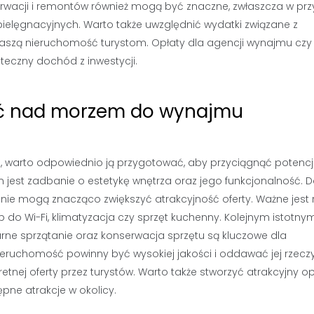
serwacji i remontów również mogą być znaczne, zwłaszcza w pr
elęgnacyjnych. Warto także uwzględnić wydatki związane z
szą nieruchomość turystom. Opłaty dla agencji wynajmu czy
eczny dochód z inwestycji.
ć nad morzem do wynajmu
warto odpowiednio ją przygotować, aby przyciągnąć potencj
 jest zadbanie o estetykę wnętrza oraz jego funkcjonalność. 
ie mogą znacząco zwiększyć atrakcyjność oferty. Ważne jest 
do Wi-Fi, klimatyzacja czy sprzęt kuchenny. Kolejnym istotny
arne sprzątanie oraz konserwacja sprzętu są kluczowe dla
nieruchomość powinny być wysokiej jakości i oddawać jej rzecz
tnej oferty przez turystów. Warto także stworzyć atrakcyjny op
tępne atrakcje w okolicy.