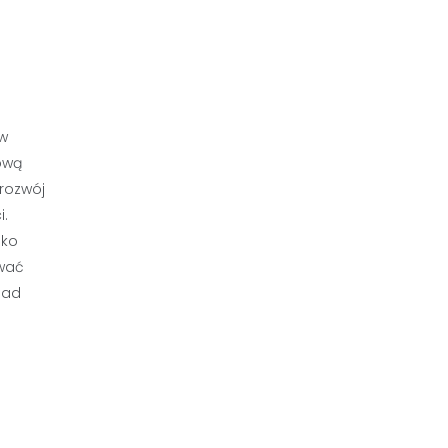
 w
tową
rozwój
i.
lko
ować
nad