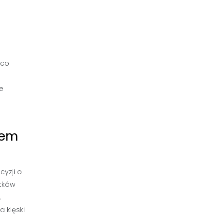
ąco
e
zem
yzji o
atków
.
a klęski