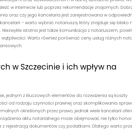
aleźć w internecie lub poprzez rekomendacje znajomych. Dobrz
nia oraz czy jego kancelaria jest zarejestrowana w odpowied
ancelarii – warto wybrać notariusza, który znajduje się blisko 
i. Niezwykle istotna jest także komunikacja z notariuszem; powi
h wątpliwości. Warto również porównać ceny usług różnych nota
nansowych.
ych w Szczecinie i ich wpływ na
nie, jednym z kluczowych elementów do rozważenia są koszty
ności od rodzaju czynności prawnej oraz skomplikowania spraw
alnych określonych przez prawo, jednak wiele kancelarii ofer
porządzenia aktu notarialnego może obejmować nie tylko hono
e z rejestracją dokumentów czy podatkami. Dlatego warto prz