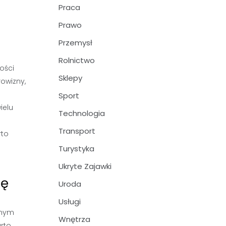
Praca
Prawo
Przemysł
Rolnictwo
ości
Sklepy
owizny,
Sport
ielu
Technologia
Transport
rto
Turystyka
Ukryte Zajawki
gę
Uroda
Usługi
tnym
Wnętrza
rto