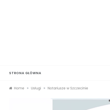
Skip
to
content
Wolf 
STRONA GŁÓWNA
»
»
Home
Usługi
Notariusze w Szczecinie