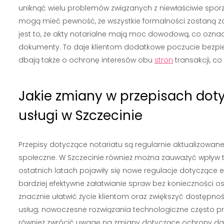
uniknąć wielu problemów związanych z niewłaściwie sporz
mogą mieć pewność, że wszystkie formalności zostaną za
jest to, że akty notarialne mają moc dowodową, co oznac
dokumenty. To daje klientom dodatkowe poczucie bezpie
dbają także o ochronę interesów obu
stron
transakcji, co
Jakie zmiany w przepisach do
usługi w Szczecinie
Przepisy dotyczące notariatu są regularnie aktualizowane
społeczne. W Szczecinie również można zauważyć wpływ ty
ostatnich latach pojawiły się nowe regulacje dotyczące el
bardziej efektywne załatwianie spraw bez konieczności o
znacznie ułatwić życie klientom oraz zwiększyć dostępn
usług; nowoczesne rozwiązania technologiczne często p
również zwrócić uwagę na zmiany dotyczące ochrony d