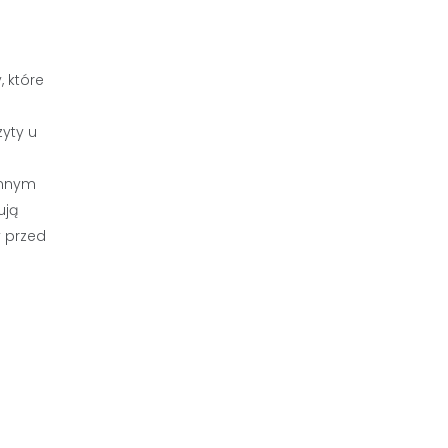
, które
yty u
Innym
ują
y przed