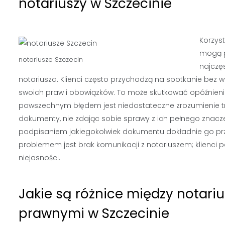
notariuszy w Szczecinie
Korzyst
mogą p
notariusze
Szczecin
najczę
notariusza. Klienci często przychodzą na spotkanie be
swoich praw i obowiązków. To może skutkować opóźnienia
powszechnym błędem jest niedostateczne zrozumienie tre
dokumenty, nie zdając sobie sprawy z ich pełnego znacze
podpisaniem jakiegokolwiek dokumentu dokładnie go prze
problemem jest brak komunikacji z notariuszem; klienci p
niejasności.
Jakie są różnice między notari
prawnymi w Szczecinie