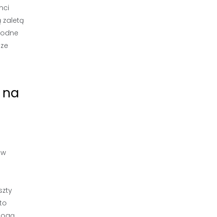
nci
 zaletą
ygodne
sze
 na
 w
szty
to
mogą