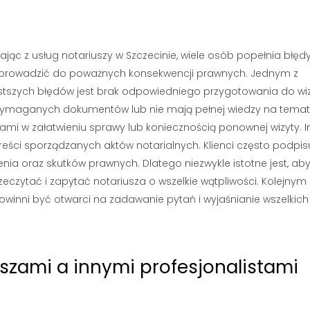
ając z usług notariuszy w Szczecinie, wiele osób popełnia błędy
rowadzić do poważnych konsekwencji prawnych. Jednym z
stszych błędów jest brak odpowiedniego przygotowania do wiz
z wymaganych dokumentów lub nie mają pełnej wiedzy na temat
mi w załatwieniu sprawy lub koniecznością ponownej wizyty. 
ści sporządzanych aktów notarialnych. Klienci często podpis
nia oraz skutków prawnych. Dlatego niezwykle istotne jest, ab
czytać i zapytać notariusza o wszelkie wątpliwości. Kolejnym
owinni być otwarci na zadawanie pytań i wyjaśnianie wszelkich
uszami a innymi profesjonalistami