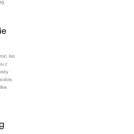
ug.
ie
nić. Na
iu z
isty
sobie,
lkie
ug