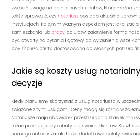
zwrócić uwagę na opinie innych klientów, które można zn
także sprawdzić, czy
notariusz
posiada aktualne uprawnie
instytucjach. Kolejnym ważnym aspektem jest lokalizacja k
zamieszkania lub
pracy
, co ułatwi załatwienie formalnośc
być otwarty na pytania i gotowy do wyjaśnienia wszelkic
aby znaleźć ofertę dostosowaną do własnych potrzeb fi
Jakie są koszty usług notarialn
decyzje
Kiedy planujemy skorzystać z usług notariusza w Szczeci
związane z tymi usługami. Ceny mogą się różnić w zależ
Notariusze mają obowiązek przestrzegania stawek maksym
różne promocje czy rabaty dla swoich klientów. Koszt s
samego notariusza, ale także dodatkowe opłaty związan