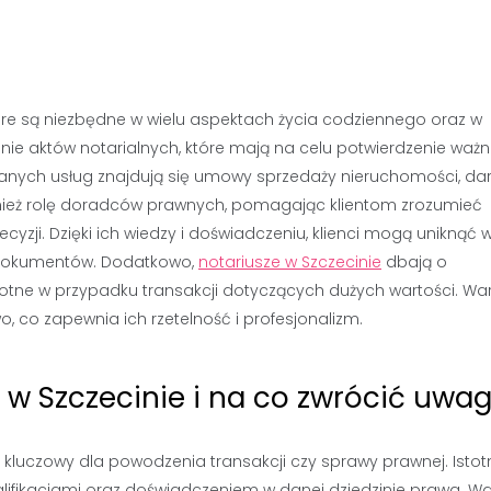
tóre są niezbędne w wielu aspektach życia codziennego oraz w
e aktów notarialnych, które mają na celu potwierdzenie ważn
anych usług znajdują się umowy sprzedaży nieruchomości, dar
nież rolę doradców prawnych, pomagając klientom zrozumieć
zji. Dzięki ich wiedzy i doświadczeniu, klienci mogą uniknąć w
 dokumentów. Dodatkowo,
notariusze w Szczecinie
dbają o
totne w przypadku transakcji dotyczących dużych wartości. Wa
, co zapewnia ich rzetelność i profesjonalizm.
 w Szczecinie i na co zwrócić uwa
kluczowy dla powodzenia transakcji czy sprawy prawnej. Isto
lifikacjami oraz doświadczeniem w danej dziedzinie prawa. Wa