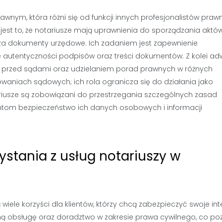
rawnym, która różni się od funkcji innych profesjonalistów praw
 jest to, że notariusze mają uprawnienia do sporządzania aktó
za dokumenty urzędowe. Ich zadaniem jest zapewnienie
autentyczności podpisów oraz treści dokumentów. Z kolei ad
ów przed sądami oraz udzielaniem porad prawnych w różnych
owaniach sądowych; ich rola ogranicza się do działania jako
riusze są zobowiązani do przestrzegania szczególnych zasad
entom bezpieczeństwo ich danych osobowych i informacji
zystania z usług notariuszy w
 wiele korzyści dla klientów, którzy chcą zabezpieczyć swoje int
lną obsługę oraz doradztwo w zakresie prawa cywilnego, co po