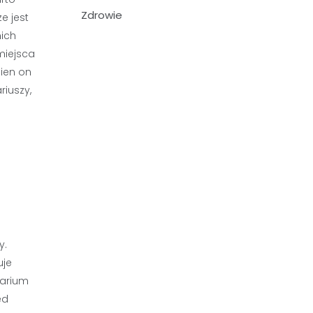
Zdrowie
e jest
nich
miejsca
nien on
riuszy,
y.
uje
rarium
ed