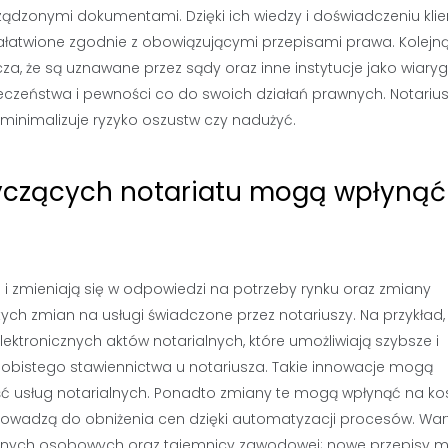
ądzonymi dokumentami. Dzięki ich wiedzy i doświadczeniu klie
łatwione zgodnie z obowiązującymi przepisami prawa. Kolejną
za, że są uznawane przez sądy oraz inne instytucje jako wiar
czeństwa i pewności co do swoich działań prawnych. Notariu
 minimalizuje ryzyko oszustw czy nadużyć.
tyczących notariatu mogą wpłynąć
 i zmieniają się w odpowiedzi na potrzeby rynku oraz zmiany
ch zmian na usługi świadczone przez notariuszy. Na przykład,
ektronicznych aktów notarialnych, które umożliwiają szybsze i
sobistego stawiennictwa u notariusza. Takie innowacje mogą
ość usług notarialnych. Ponadto zmiany te mogą wpłynąć na ko
rowadzą do obniżenia cen dzięki automatyzacji procesów. War
anych osobowych oraz tajemnicy zawodowej; nowe przepisy 