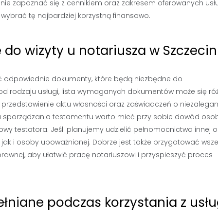
adnie zapoznać się z cennikiem oraz zakresem oferowanych usł
y wybrać tę najbardziej korzystną finansowo.
o wizyty u notariusza w Szczecin
wać odpowiednie dokumenty, które będą niezbędne do
od rodzaju usługi, lista wymaganych dokumentów może się róż
 przedstawienie aktu własności oraz zaświadczeń o niezalegan
u sporządzania testamentu warto mieć przy sobie dowód osob
y testatora. Jeśli planujemy udzielić pełnomocnictwa innej o
jak i osoby upoważnionej. Dobrze jest także przygotować wsze
awnej, aby ułatwić pracę notariuszowi i przyspieszyć proces
ełniane podczas korzystania z usł