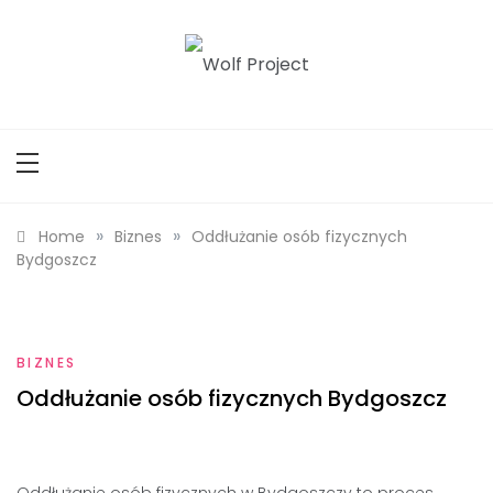
Skip
to
content
Wolf Project
»
»
Home
Biznes
Oddłużanie osób fizycznych
Bydgoszcz
BIZNES
Oddłużanie osób fizycznych Bydgoszcz
Oddłużanie osób fizycznych w Bydgoszczy to proces,