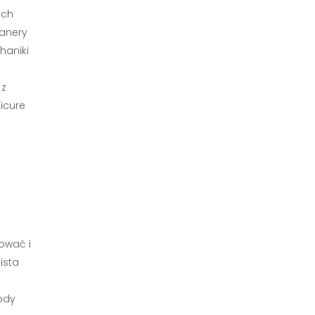
ych
kanery
haniki
 z
icure
ować i
ista
ody