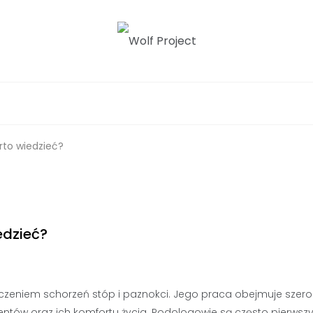
Project
rto wiedzieć?
edzieć?
eczeniem schorzeń stóp i paznokci. Jego praca obejmuje szero
jentów oraz ich komfortu życia. Podologowie są często pierws