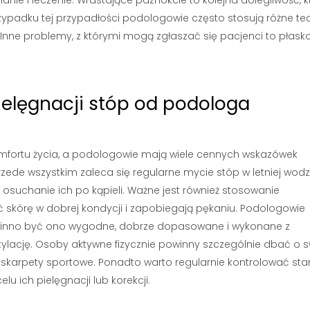
padku tej przypadłości podologowie często stosują różne tec
 Inne problemy, z którymi mogą zgłaszać się pacjenci to płasko
ielęgnacji stóp od podologa
omfortu życia, a podologowie mają wiele cennych wskazówek
zede wszystkim zaleca się regularne mycie stóp w letniej wodz
suchanie ich po kąpieli. Ważne jest również stosowanie
skórę w dobrej kondycji i zapobiegają pękaniu. Podologowie
inno być ono wygodne, dobrze dopasowane i wykonane z
lację. Osoby aktywne fizycznie powinny szczególnie dbać o 
e skarpety sportowe. Ponadto warto regularnie kontrolować sta
u ich pielęgnacji lub korekcji.