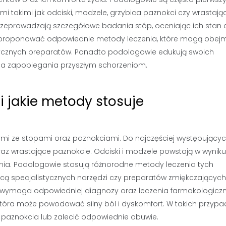
 takimi jak odciski, modzele, grzybica paznokci czy wrastają
rzeprowadzają szczegółowe badania stóp, oceniając ich stan 
 zaproponować odpowiednie metody leczenia, które mogą obe
stycznych preparatów. Ponadto podologowie edukują swoich
 dla zapobiegania przyszłym schorzeniom.
i jakie metody stosuje
mi ze stopami oraz paznokciami. Do najczęściej występujący
az wrastające paznokcie. Odciski i modzele powstają w wyniku
enia. Podologowie stosują różnorodne metody leczenia tych
ocą specjalistycznych narzędzi czy preparatów zmiękczających
y wymaga odpowiedniej diagnozy oraz leczenia farmakologic
która może powodować silny ból i dyskomfort. W takich przyp
 paznokcia lub zalecić odpowiednie obuwie.