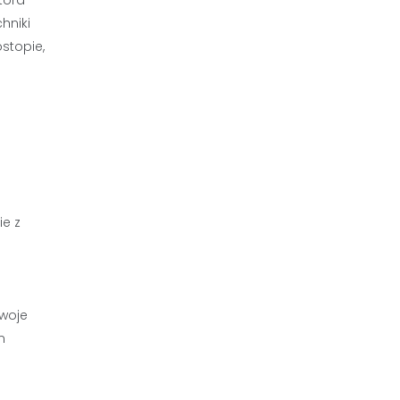
hniki
stopie,
ie z
swoje
n