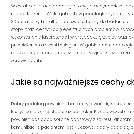
W ostatnich latach podologia rozwija się dynamicznie d
metod leczenia. Wiele gabinetów podologicznych korzys
3D do analizy kształtu stóp czy platformy do badania c
stopy oraz identyfikację ewentualnych problemów zdro
wykorzystanie laseroterapii w przypadku grzybicy paznokc
przeciążeniem mięśni i ścięgien. W gabinetach podolog
medycznego, które umożliwiają precyzyjne usuwanie zmia
zdrowej tkanki.
Jakie są najważniejsze cechy 
Dobry podolog powinien charakteryzować się szeregiem 
leczyć schorzenia stóp oraz paznokci. Przede wszystkim 
powinien posiadać solidne podstawy z zakresu anatomii,
komunikacji z pacjentem jest kluczowa; dobry podolog 