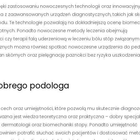
zięki zastosowaniu nowoczesnych technologii oraz innowacyjn
ta z zaawansowanych urządzeń diagnostycznych, takich jak s
hodu. Te technologie pozwalają na dokładniejszą ocenę biomec
wotnych. Ponadto nowoczesne metody leczenia obejmują
i czy terapii falą uderzeniową w leczeniu bólu stóp związanym
icznych można również spotkać nowoczesne urządzenia do ped
n skórnych oraz pielęgnację paznokci bez ryzyka uszkodzenia
dobrego podologa
cech oraz umiejętności, które pozwolą mu skutecznie diagnoz
ważna jest wiedza teoretyczna oraz praktyczna – dobry specjal
 dermatologii oraz biomechaniki stopy. Ponadto umiejętność
powinien potrafić słuchać swoich pacjentów i dostosować met