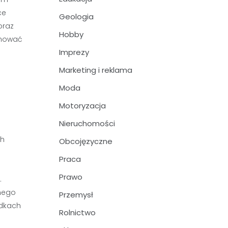
ce
Geologia
oraz
Hobby
jmować
Imprezy
Marketing i reklama
Moda
Motoryzacja
Nieruchomości
ch
Obcojęzyczne
Praca
Prawo
.
znego
Przemysł
adkach
Rolnictwo