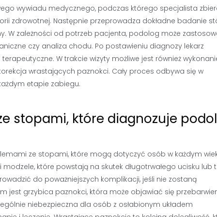
wego wywiadu medycznego, podczas którego specjalista zbie
torii zdrowotnej. Następnie przeprowadza dokładne badanie st
emy. W zależności od potrzeb pacjenta, podolog może zastoso
niczne czy analiza chodu. Po postawieniu diagnozy lekarz
terapeutyczne. W trakcie wizyty możliwe jest również wykonani
korekcja wrastających paznokci. Cały proces odbywa się w
każdym etapie zabiegu.
ze stopami, które diagnozuje podo
blemami ze stopami, które mogą dotyczyć osób w każdym wiek
 modzele, które powstają na skutek długotrwałego ucisku lub t
rowadzić do poważniejszych komplikacji, jeśli nie zostaną
jest grzybica paznokci, która może objawiać się przebarwie
czególnie niebezpieczna dla osób z osłabionym układem
ie i leczenie. Wrastające paznokcie to kolejna dolegliwość, k