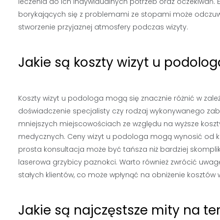
leczenia do ich indywidualnych potrzeb oraz oczekiwań. E
borykających się z problemami ze stopami może odczuwa
stworzenie przyjaznej atmosfery podczas wizyty.
Jakie są koszty wizyt u podolo
Koszty wizyt u podologa mogą się znacznie różnić w zależn
doświadczenie specjalisty czy rodzaj wykonywanego zabi
mniejszych miejscowościach ze względu na wyższe koszty
medycznych. Ceny wizyt u podologa mogą wynosić od kilku
prosta konsultacja może być tańsza niż bardziej skompli
laserowa grzybicy paznokci. Warto również zwrócić uwagę 
stałych klientów, co może wpłynąć na obniżenie kosztów w
Jakie są najczęstsze mity na t