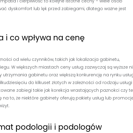
mpatia i cierpliwość to kolejne istotne cechy – wiele osób
ć dyskomfort lub lęk przed zabiegami, dlatego ważne jest
ga i co wpływa na cenę
ości od wielu czynników, takich jak lokalizacja gabinetu,
egu. W większych miastach ceny usług zazwyczaj są wyższe ni
 utrzymania gabinetu oraz większą konkurencję na rynku usłu
dziesięciu do kilkuset złotych w zależności od rodzaju usługi
kowane zabiegi takie jak korekcja wrastających paznokci czy t
na to, że niektóre gabinety oferują pakiety usług lub promocj
izyt.
emat podologii i podologów