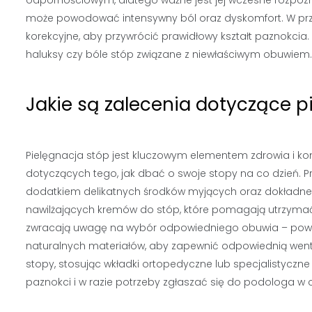
może powodować intensywny ból oraz dyskomfort. W przy
korekcyjne, aby przywrócić prawidłowy kształt paznokcia.
haluksy czy bóle stóp związane z niewłaściwym obuwiem.
Jakie są zalecenia dotyczące p
Pielęgnacja stóp jest kluczowym elementem zdrowia i k
dotyczących tego, jak dbać o swoje stopy na co dzień. Pr
dodatkiem delikatnych środków myjących oraz dokładne o
nawilżających kremów do stóp, które pomagają utrzymać 
zwracają uwagę na wybór odpowiedniego obuwia – pow
naturalnych materiałów, aby zapewnić odpowiednią wenty
stopy, stosując wkładki ortopedyczne lub specjalistyczn
paznokci i w razie potrzeby zgłaszać się do podologa w cel