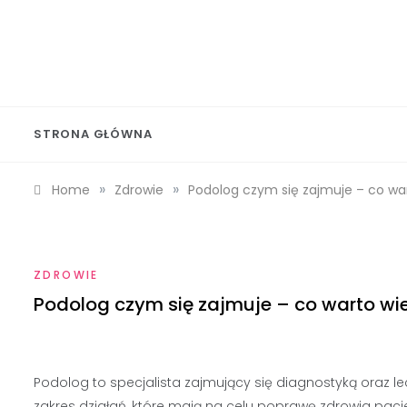
Skip
to
content
Wolf 
STRONA GŁÓWNA
»
»
Home
Zdrowie
Podolog czym się zajmuje – co wa
ZDROWIE
Podolog czym się zajmuje – co warto wi
Podolog to specjalista zajmujący się diagnostyką oraz l
zakres działań, które mają na celu poprawę zdrowia pac