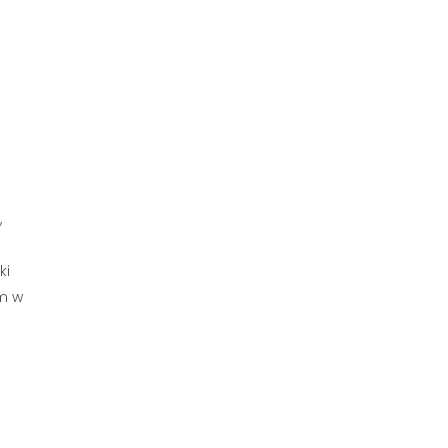
,
ki
m w