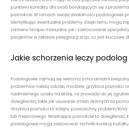
punktem kontaktu dla osób borykających się z problemami
paznokcie. W ramach swojej działalności podologowie p
identyfikując ewentualne problemy. Dzięki temu mogą
zarówno terapie manualne, jak i zastosowanie specjali
pacjentów w zakresie pielęgnacji stóp, co jest kluczowe
Jakie schorzenia leczy podolog 
Podologowie zajmują się wieloma schorzeniami związany
problemów należą odciski, modzele, grzybica paznokci or
nadmiernego ucisku na skórę, co prowadzi do jej zgrubi
dolegliwości, takie jak usuwanie zmian skórnych za pom
Grzybica paznokci to kolejny powszechny problem, któr
lub miejscowego. Wrastające paznokcie to dolegliwość, 
podologowie mogą zastosować techniki korekcji kształtu