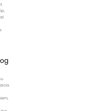
ra
óp,
wać
e
log
u.
arcia.
niem,
tóra