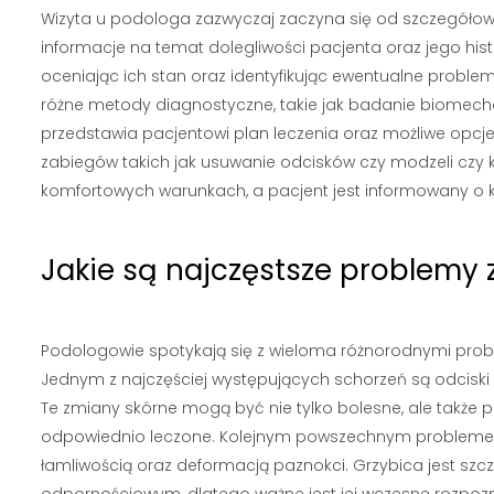
Wizyta u podologa zazwyczaj zaczyna się od szczegóło
informacje na temat dolegliwości pacjenta oraz jego his
oceniając ich stan oraz identyfikując ewentualne probl
różne metody diagnostyczne, takie jak badanie biomecha
przedstawia pacjentowi plan leczenia oraz możliwe opcje 
zabiegów takich jak usuwanie odcisków czy modzeli czy 
komfortowych warunkach, a pacjent jest informowany o 
Jakie są najczęstsze problemy 
Podologowie spotykają się z wieloma różnorodnymi pro
Jednym z najczęściej występujących schorzeń są odciski i
Te zmiany skórne mogą być nie tylko bolesne, ale także p
odpowiednio leczone. Kolejnym powszechnym problemem 
łamliwością oraz deformacją paznokci. Grzybica jest sz
odpornościowym, dlatego ważne jest jej wczesne rozpoznan