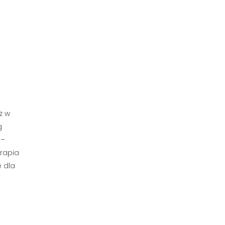
ż w
g
 –
erapia
e dla