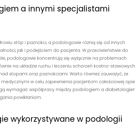
giem a innymi specjalistami
wiu stóp i paznokci, a podologowie różnią się od innych
ności, jak i podejściem do pacjenta. W przeciwieństwie do
óle, podologowie koncentrują się wyłącznie na problemach
łównie na układzie ruchu i leczeniu schorzeń kostno-stawowych
ad stopami oraz paznokciami. Warto również zauważyć, że
i medycznymi w celu zapewnienia pacjentom całościowej opie
 mogą wymagać współpracy między podologiem a diabetologie
egania powikłaniom.
ie wykorzystywane w podologii