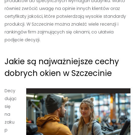
produktów do specyficznych wymagań budynku. Warto
również zwrócić uwagę na opinie innych klientów oraz
certyfikaty jakości, które potwierdzają wysokie standardy
produkcji. W Szczecinie można znaleźć wiele recenzji i
rankingów firm zajmujących się oknami, co ułatwia
podjęcie decyzji.
Jakie są najważniejsze cechy
dobrych okien w Szczecinie
Decy
dując
się
na
zaku
p