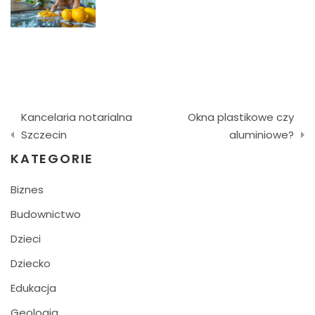
Nawigacja
Kancelaria notarialna
Okna plastikowe czy
wpisu
Szczecin
aluminiowe?
KATEGORIE
Biznes
Budownictwo
Dzieci
Dziecko
Edukacja
Geologia