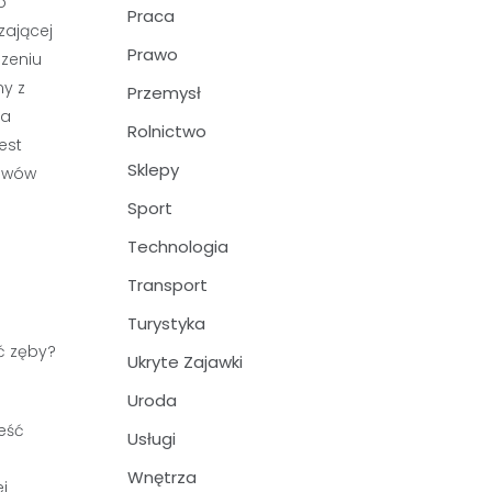
o
Praca
zającej
Prawo
dzeniu
ny z
Przemysł
ia
Rolnictwo
est
Sklepy
jawów
Sport
Technologia
Transport
Turystyka
Ukryte Zajawki
Uroda
eść
Usługi
Wnętrza
j