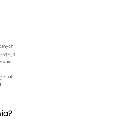
óżnych
ustępują
wienie
go tak
ch
ia?