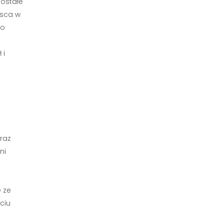
ostałe
jsca w
ko
 i
raz
ni
 ze
ciu