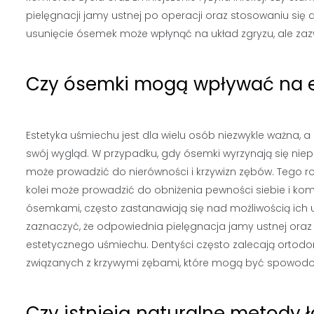
pielęgnacji jamy ustnej po operacji oraz stosowaniu si
usunięcie ósemek może wpłynąć na układ zgryzu, ale zazw
Czy ósemki mogą wpływać na 
Estetyka uśmiechu jest dla wielu osób niezwykle ważna,
swój wygląd. W przypadku, gdy ósemki wyrzynają się ni
może prowadzić do nierówności i krzywizn zębów. Tego 
kolei może prowadzić do obniżenia pewności siebie i kom
ósemkami, często zastanawiają się nad możliwością ich
zaznaczyć, że odpowiednia pielęgnacja jamy ustnej ora
estetycznego uśmiechu. Dentyści często zalecają orto
związanych z krzywymi zębami, które mogą być spowodo
Czy istnieją naturalne metody