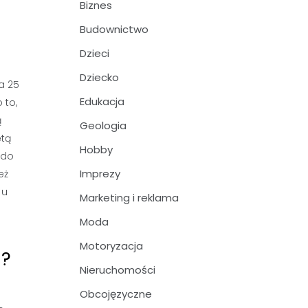
Biznes
Budownictwo
Dzieci
Dziecko
a 25
Edukacja
 to,
ą
Geologia
ętą
Hobby
 do
Imprezy
eż
 u
Marketing i reklama
Moda
Motoryzacja
j?
Nieruchomości
Obcojęzyczne