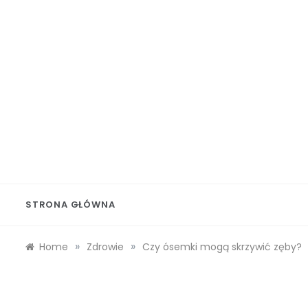
Skip
to
content
Wolf 
STRONA GŁÓWNA
»
»
Home
Zdrowie
Czy ósemki mogą skrzywić zęby?