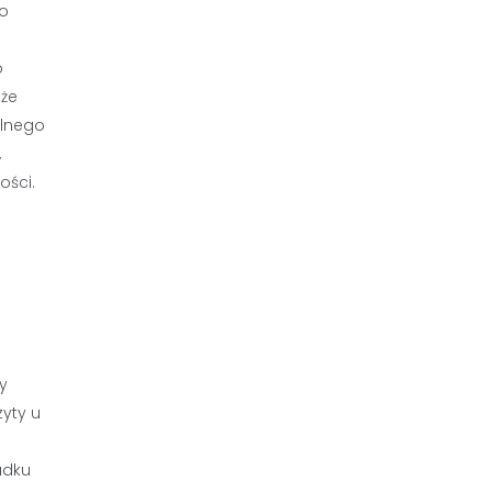
to
o
oże
alnego
,
ości.
y
yty u
adku