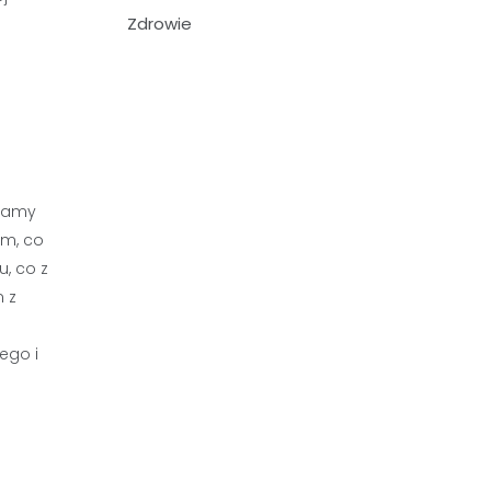
Zdrowie
egamy
ym, co
, co z
m z
ego i