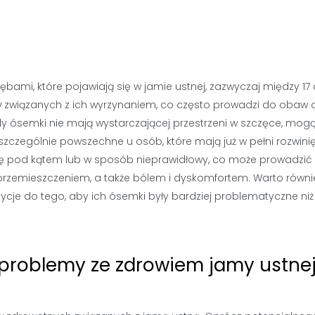
ębami, które pojawiają się w jamie ustnej, zazwyczaj między 17 
 związanych z ich wyrzynaniem, co często prowadzi do obaw o
dy ósemki nie mają wystarczającej przestrzeni w szczęce, mog
zczególnie powszechne u osób, które mają już w pełni rozwini
ę pod kątem lub w sposób nieprawidłowy, co może prowadzić
 przemieszczeniem, a także bólem i dyskomfortem. Warto równi
cje do tego, aby ich ósemki były bardziej problematyczne niż
roblemy ze zdrowiem jamy ustne