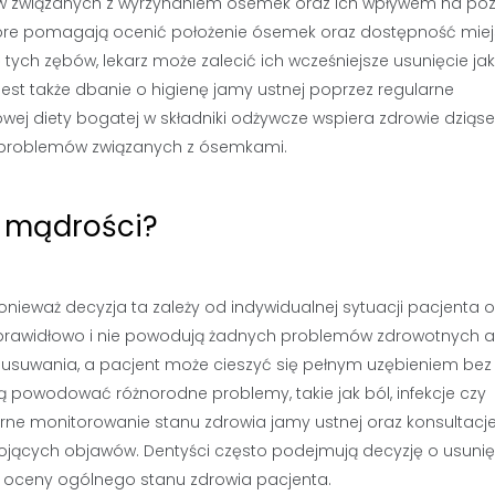
w związanych z wyrzynaniem ósemek oraz ich wpływem na poz
 które pomagają ocenić położenie ósemek oraz dostępność mie
ę tych zębów, lekarz może zalecić ich wcześniejsze usunięcie ja
est także dbanie o higienę jamy ustnej poprzez regularne
ej diety bogatej w składniki odżywcze wspiera zdrowie dziąseł
ka problemów związanych z ósemkami.
 mądrości?
ieważ decyzja ta zależy od indywidualnej sytuacji pacjenta o
ę prawidłowo i nie powodują żadnych problemów zdrowotnych a
 usuwania, a pacjent może cieszyć się pełnym uzębieniem bez
 powodować różnorodne problemy, takie jak ból, infekcje czy
arne monitorowanie stanu zdrowia jamy ustnej oraz konsultacje
kojących objawów. Dentyści często podejmują decyzję o usunię
 oceny ogólnego stanu zdrowia pacjenta.