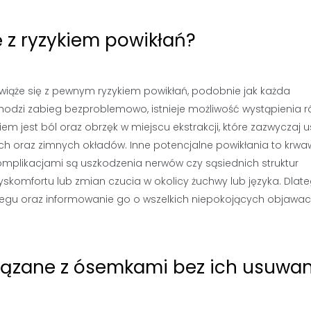
 z ryzykiem powikłań?
 wiąże się z pewnym ryzykiem powikłań, podobnie jak każda
odzi zabieg bezproblemowo, istnieje możliwość wystąpienia r
em jest ból oraz obrzęk w miejscu ekstrakcji, które zazwyczaj 
ch oraz zimnych okładów. Inne potencjalne powikłania to krwa
komplikacjami są uszkodzenia nerwów czy sąsiednich struktur
omfortu lub zmian czucia w okolicy żuchwy lub języka. Dlate
abiegu oraz informowanie go o wszelkich niepokojących objawa
iązane z ósemkami bez ich usuwan