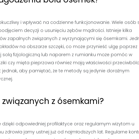
uczliwy i wpływać na codzienne funkcjonowanie. Wiele osób 
jęciem decyzji o usunięciu zębów mądrości. Istnieje kilka
ów zapalnych związanych z wyrzynającymi się ósemkami. Jed
okładów na obszarze szczęki, co może przynieść ulgę poprzez
nej solą fizjologiczną lub naparem z rumianku może pomóc w
dziki czy mięta pieprzowa również mają właściwości przeciwbólo
 jednak, aby pamiętać, że te metody są jedynie doraźnym
cznej.
 związanych z ósemkami?
dzięki odpowiedniej profilaktyce oraz regularnym wizytom u
 zdrowia jamy ustnej już od najmłodszych lat. Regularne kont