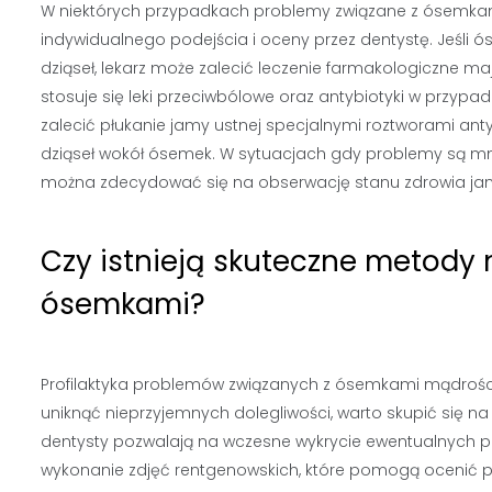
W niektórych przypadkach problemy związane z ósemkam
indywidualnego podejścia i oceny przez dentystę. Jeśli ó
dziąseł, lekarz może zalecić leczenie farmakologiczne ma
stosuje się leki przeciwbólowe oraz antybiotyki w przy
zalecić płukanie jamy ustnej specjalnymi roztworami an
dziąseł wokół ósemek. W sytuacjach gdy problemy są mni
można zdecydować się na obserwację stanu zdrowia ja
Czy istnieją skuteczne metody 
ósemkami?
Profilaktyka problemów związanych z ósemkami mądrości
uniknąć nieprzyjemnych dolegliwości, warto skupić się n
dentysty pozwalają na wczesne wykrycie ewentualnych 
wykonanie zdjęć rentgenowskich, które pomogą ocenić 