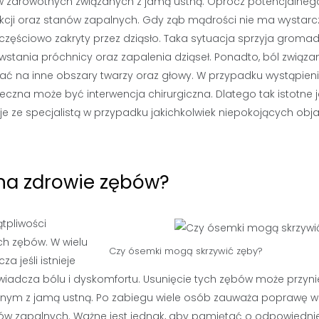
 zdrowotnych związanych z jamą ustną. Oprócz potencjalneg
kcji oraz stanów zapalnych. Gdy ząb mądrości nie ma wystarc
 częściowo zakryty przez dziąsło. Taka sytuacja sprzyja groma
owstania próchnicy oraz zapalenia dziąseł. Ponadto, ból związa
ć na inne obszary twarzy oraz głowy. W przypadku wystąpien
nieczna może być interwencja chirurgiczna. Dlatego tak istotne j
je ze specjalistą w przypadku jakichkolwiek niepokojących ob
na zdrowie zębów?
tpliwości
h zębów. W wielu
Czy ósemki mogą skrzywić zęby?
 jeśli istnieje
oświadcza bólu i dyskomfortu. Usunięcie tych zębów może przyni
nym z jamą ustną. Po zabiegu wiele osób zauważa poprawę w
anów zapalnych. Ważne jest jednak, aby pamiętać o odpowiednie