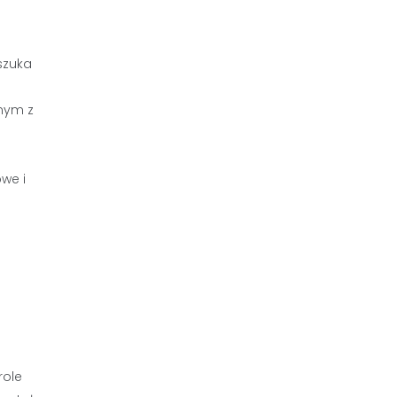
szuka
nym z
we i
role