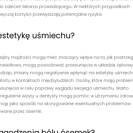
ę do zaleceń lekarza prowadzącego. W niektórych przypadkach
yczaj korzyści przewyższają potencjalne ryzyka.
estetykę uśmiechu?
 a zęby mądrości mogą mieć znaczący wpływ na to, jak postrz
eprawidłowo, mogą powodować przesunięcia w układzie zębow
rodzaju zmiany mogą negatywnie wpłynąć na estetykę uśmiechu
fortu w kontaktach międzyludzkich. Osoby, które mają proble
 usunięcia w celu poprawy wyglądu swojego uśmiechu. Warto
z regularne wizyty u dentysty mogą pomóc w utrzymaniu zdrow
doncję jako sposób na skorygowanie ewentualnych problemów
wane przez ósemki.
 łagodzenia bólu ósemek?