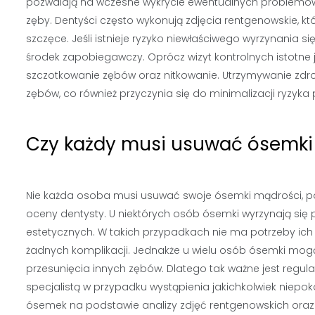
pozwalają na wczesne wykrycie ewentualnych problemó
zęby. Dentyści często wykonują zdjęcia rentgenowskie,
szczęce. Jeśli istnieje ryzyko niewłaściwego wyrzynania si
środek zapobiegawczy. Oprócz wizyt kontrolnych istotne j
szczotkowanie zębów oraz nitkowanie. Utrzymywanie zdrow
zębów, co również przyczynia się do minimalizacji ryzy
Czy każdy musi usuwać ósemki
Nie każda osoba musi usuwać swoje ósemki mądrości, pon
oceny dentysty. U niektórych osób ósemki wyrzynają si
estetycznych. W takich przypadkach nie ma potrzeby ich
żadnych komplikacji. Jednakże u wielu osób ósemki mogą
przesunięcia innych zębów. Dlatego tak ważne jest regul
specjalistą w przypadku wystąpienia jakichkolwiek niepo
ósemek na podstawie analizy zdjęć rentgenowskich oraz