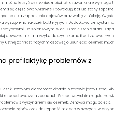
i można leczyć bez konieczności ich usuwania, ale wymaga 
semki są częściowo wyrżnięte i powodują ból lub stany zapalne
jące na celu złagodzenie objawów oraz walkę z infekcją. Częst
padku wystąpienia zakażeń bakteryjnych. Dodatkowo dentysta m
tyseptycznymi lub solankowymi w celu zmniejszenia stanu zap
ej poważne i nie ma ryzyka dalszych komplikacji zdrowotnych
my ustnej zamiast natychmiastowego usunięcia ósemek mądr
na profilaktykę problemów z
 jest kluczowym elementem dbania o zdrowie jamy ustnej. Ab
a kilku podstawowych zasadach. Przede wszystkim regularne wiz
problemów z wyrzynaniem się ósemek. Dentyści mogą zalecić
położenie zębów oraz dostępność miejsca w szczęce. W przyp