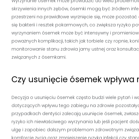
Wyrzynanie ósemek może prowadzić do wielu problemów
skrzywienia innych zębów, ósemki mogą być źródłem infe
przestrzeni na prawidłowe wyrżnięcie się, może pozostać
się bakterii i resztek pokarmowych, co zwiększa ryzyko p
wyrzynaniem ósemek może być intensywny i promieniowa
poważnych komplikacji, takich jak torbiele czy ropnie, ko
monitorowanie stanu zdrowia jamy ustnej oraz konsultac
związanych z ósemkami.
Czy usunięcie ósemek wpływa 
Decyzja o usunięciu ósemek często budzi wiele pytań i wą
dotyczących wpływu tego zabiegu na zdrowie pozostałyc
przypadkach dentyści zalecają usunięcie ósemek, zwłaszcza
ryzyko ich niewłaściwego wyrzynania lub jeśli pacjent d
ulgę i zapobiec dalszym problemom zdrowotnym związa
komforcie życia oraz zmniejszenie ryzyka infekcji czy st