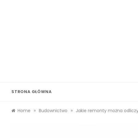
Skip
to
content
Wolf 
STRONA GŁÓWNA
»
»
Home
Budownictwo
Jakie remonty można odlicz