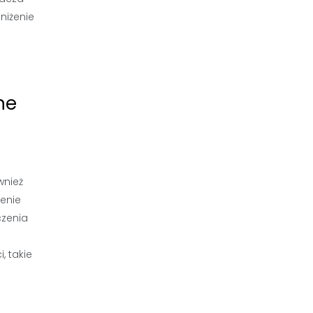
niżenie
ne
wnież
enie
czenia
 takie