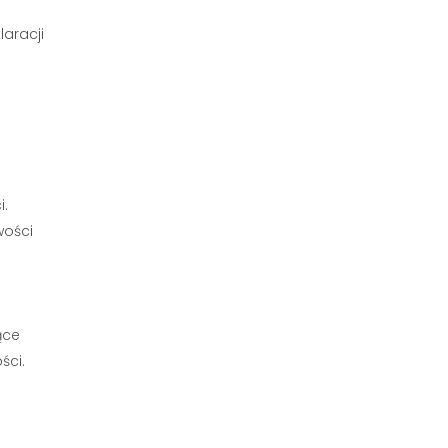
aracji
i.
wości
ące
ści.