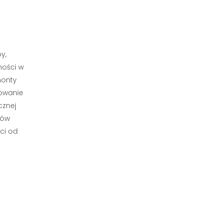
y,
ności w
monty
lowanie
cznej
sów
ci od