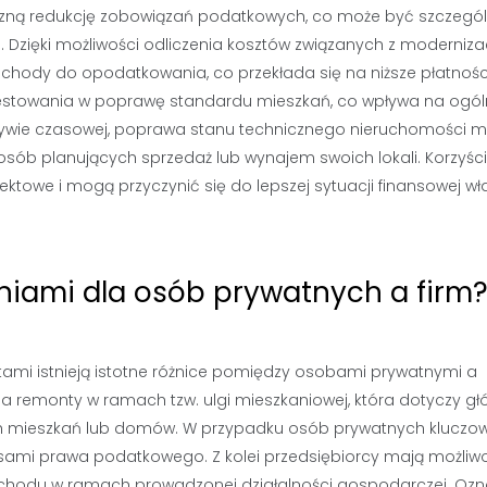
czną redukcję zobowiązań podatkowych, co może być szczegól
 Dzięki możliwości odliczenia kosztów związanych z moderniza
chody do opodatkowania, co przekłada się na niższe płatnośc
westowania w poprawę standardu mieszkań, co wpływa na ogó
ektywie czasowej, poprawa stanu technicznego nieruchomości 
a osób planujących sprzedaż lub wynajem swoich lokali. Korzyści
owe i mogą przyczynić się do lepszej sytuacji finansowej właś
eniami dla osób prywatnych a firm
ami istnieją istotne różnice pomiędzy osobami prywatnymi a
a remonty w ramach tzw. ulgi mieszkaniowej, która dotyczy gł
 mieszkań lub domów. W przypadku osób prywatnych kluczow
ami prawa podatkowego. Z kolei przedsiębiorcy mają możliw
zychodu w ramach prowadzonej działalności gospodarczej. Oz