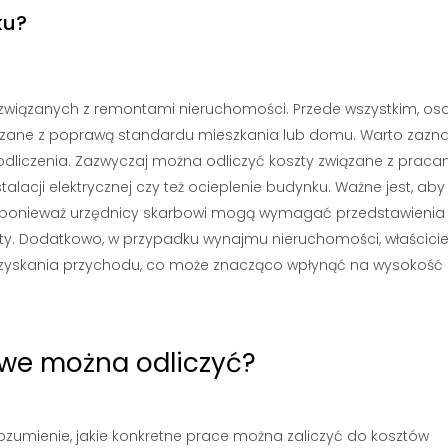
ku?
h związanych z remontami nieruchomości. Przede wszystkim, os
wiązane z poprawą standardu mieszkania lub domu. Warto zazna
 odliczenia. Zazwyczaj można odliczyć koszty związane z praca
lacji elektrycznej czy też ocieplenie budynku. Ważne jest, aby
ponieważ urzędnicy skarbowi mogą wymagać przedstawienia 
y. Dodatkowo, w przypadku wynajmu nieruchomości, właścicie
 uzyskania przychodu, co może znacząco wpłynąć na wysokość
owe można odliczyć?
ozumienie, jakie konkretne prace można zaliczyć do kosztów