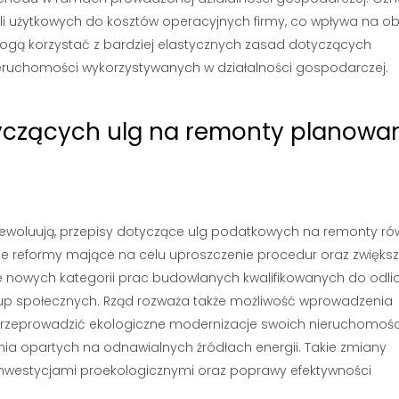
ali użytkowych do kosztów operacyjnych firmy, co wpływa na ob
ą korzystać z bardziej elastycznych zasad dotyczących
eruchomości wykorzystywanych w działalności gospodarczej.
tyczących ulg na remonty planowa
 ewoluują, przepisy dotyczące ulg podatkowych na remonty ró
 reformy mające na celu uproszczenie procedur oraz zwiększ
ie nowych kategorii prac budowlanych kwalifikowanych do odli
rup społecznych. Rząd rozważa także możliwość wprowadzenia
eprowadzić ekologiczne modernizacje swoich nieruchomości,
nia opartych na odnawialnych źródłach energii. Takie zmiany
inwestycjami proekologicznymi oraz poprawy efektywności