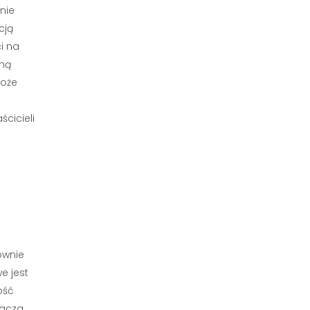
nie
cją
i na
lną
może
cicieli
?
ównie
e jest
ość
nacza