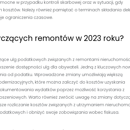
ne w przypadku kontroli skarbowej oraz w sytuacji, gdy
kosztów. Należy również pamiętać o terminach składania dekl
oje ograniczenia czasowe.
tyczących remontów w 2023 roku?
yczące ulg podatkowych związanych z remontami nieruchomośc
kszenie dostępności ulg dla obywateli. Jedną z kluczowych no
czenia od podatku. Wprowadzone zmiany umożliwiają większą
dernizacyjnych, które można zaliczyć do kosztów uzyskania
dokumentowania wydatków poprzez możliwość korzystania z
głoszeniowych. Warto również zwrócić uwagę na zmiany dotycz
jsze rozliczanie kosztów związanych z utrzymaniem nieruchomo
odatkowych i obniżyć swoje zobowiązania wobec fiskusa.