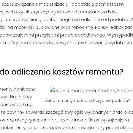
ależą te związane z modernizacją i adaptacją pomieszczeń.
yjnych czy elektrycznych jest często uznawana za koszt
budynku oraz wymianą dachu mogą być odliczane od podatku. 
datki na materiały budowlane oraz robociznę. Należy jednak z
e z obowiązującymi przepisami prawa podatkowego. W przypadk
ym, który pomoże w prawidłowym zakwalifikowaniu wydatków o
do odliczenia kosztów remontu?
monty, konieczne
zystkim należy
Jakie remonty można odliczyć od podatku?
ione wydatki na
 te powinny zawierać szczegółowy opis wykonanych prac oraz
 osobę ubiegającą się o odliczenie lub na firmę wynajmującą
e dokumenty, takie jak umowy z wykonawcami czy protokoły od