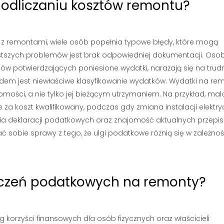
y odliczaniu kosztów remontu?
 z remontami, wiele osób popełnia typowe błędy, które mogą
tszych problemów jest brak odpowiedniej dokumentacji. Osob
ów potwierdzających poniesione wydatki, narażają się na trud
dem jest niewłaściwe klasyfikowanie wydatków. Wydatki na re
mości, a nie tylko jej bieżącym utrzymaniem. Na przykład, ma
za koszt kwalifikowany, podczas gdy zmiana instalacji elektry
ania deklaracji podatkowych oraz znajomość aktualnych przepi
 sobie sprawy z tego, że ulgi podatkowe różnią się w zależnoś
dliczeń podatkowych na remonty?
korzyści finansowych dla osób fizycznych oraz właścicieli