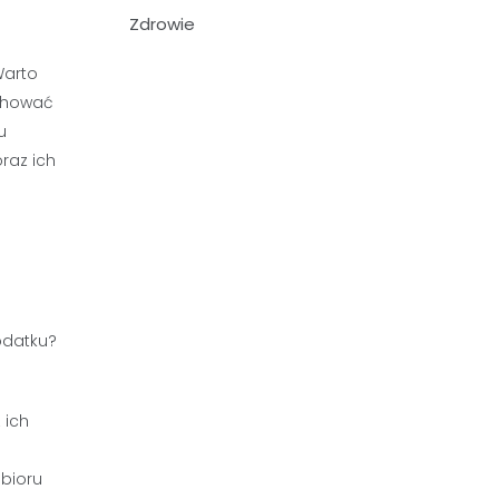
Zdrowie
Warto
achować
u
raz ich
 ich
bioru