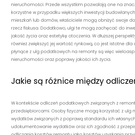
nieruchomości. Przede wszystkim pozwalają one na zna
korzystne w przypadku większych inwestycji budowlanych.
mieszkań lub domów, właściciele mogą obniżyć swoje do
rzecz fiskusa. Dodatkowo, ulgi te mogą zachęcać do in
jakość życia oraz estetykę otoczenia. W dłuższej persp
również zwiększyć jej wartość rynkową, co jest istotne dl
płynące z ulg podatkowych na remonty są więc wieloaspekt
nieruchomości oraz poprawy jakości ich życia.
Jakie są różnice między odlicz
W kontekście odliczeń podatkowych związanych z remont
przedsiębiorcami. Osoby fizyczne mogą korzystać z ulg n
wydatków związanych z poprawą standardu ich własnych
udokumentowanie wydatków oraz ich zgodność z przepis
odliczania kosztów remontu jako kosztów uzyskania pr