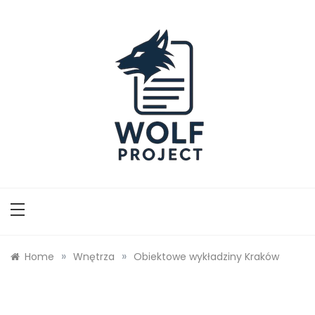
Skip
to
content
Wolf Project
»
»
Home
Wnętrza
Obiektowe wykładziny Kraków