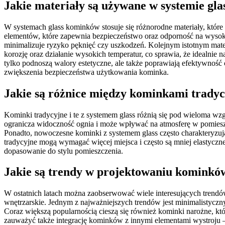
Jakie materiały są używane w systemie gl
W systemach glass kominków stosuje się różnorodne materiały, które 
elementów, które zapewnia bezpieczeństwo oraz odporność na wysokie
minimalizuje ryzyko pęknięć czy uszkodzeń. Kolejnym istotnym materi
korozję oraz działanie wysokich temperatur, co sprawia, że idealni
tylko podnoszą walory estetyczne, ale także poprawiają efektywność c
zwiększenia bezpieczeństwa użytkowania kominka.
Jakie są różnice między kominkami tradyc
Kominki tradycyjne i te z systemem glass różnią się pod wieloma wz
ogranicza widoczność ognia i może wpływać na atmosferę w pomieszcz
Ponadto, nowoczesne kominki z systemem glass często charakteryzują
tradycyjne mogą wymagać więcej miejsca i często są mniej elastyczn
dopasowanie do stylu pomieszczenia.
Jakie są trendy w projektowaniu kominków
W ostatnich latach można zaobserwować wiele interesujących trend
wnętrzarskie. Jednym z najważniejszych trendów jest minimalistyczny
Coraz większą popularnością cieszą się również kominki narożne, kt
zauważyć także integrację kominków z innymi elementami wystroju – 