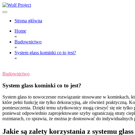
Skip
to
content
Wolf Project
Strona główna
Home
»
Budownictwo
»
System glass kominki co to jest?
»
Budownictwo
System glass kominki co to jest?
System glass to nowoczesne rozwiązanie stosowane w kominkach, któr
które pełni funkcję nie tylko dekoracyjną, ale również praktyczną.
pomieszczenia. Dzięki temu użytkownicy mogą cieszyć się nie tylk
ponieważ odpowiednio zaprojektowane szyby ograniczają straty ciepł
rozmiarach, co sprawia, że można je dostosować do indywidualnych po
Jakie są zalety korzystania z systemu gla