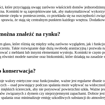
yści, które przyciągają uwagę zarówno właścicieli domów jednorodzin
czna. Kominki te są zaprojektowane tak, aby maksymalizować wykorzys
nienie ciepła w pomieszczeniu, co przekłada się na oszczędności związ
 sprawia, że stają się centralnym punktem każdego wnętrza. Dodatkowo
 można znaleźć na rynku?
 glass, które różnią się między sobą zarówno wyglądem, jak i funkcjo
zeniu. Takie rozwiązanie daje dużą swobodę aranżacyjną i pozwala n
ować z meblami lub innymi elementami wystroju. Kominki te często po
ą również modele narożne oraz biokominki, które działają na zasadzie
go konserwacja?
je walory estetyczne oraz funkcjonalne, ważne jest regularne dbanie 
ch – osad powstający podczas spalania może wpływać na widoczność o
 miękkich ściereczek, aby nie porysować powierzchni szkła. Ważne j
lemów związanych z dymem czy nieprzyjemnymi zapachami. Dobrze jes
palania oraz minimalizuje emisję szkodliwych substancji do atmosfer