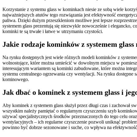
Korzystanie z systemu glass w kominkach niesie ze sobą wiele korz
najważniejszych atutów tego rozwiązania jest efektywność energety
paliwa. Dzięki dużym przeszkleniom możliwe jest lepsze rozprzestrze
systemem glass prezentują się niezwykle nowocześnie i elegancko, co
kominki te są trwałe i łatwe w utrzymaniu czystości.
Jakie rodzaje kominków z systemem glass
Na rynku dostępnych jest wiele różnych modeli kominków z systemem
wolnostojące, które można umieścić w dowolnym miejscu w pomieszc
interesującym wariantem są kominki zabudowane, które można integr
systemu centralnego ogrzewania czy wentylacji. Na rynku dostępne s
kominowego.
Jak dbać o kominek z systemem glass i je
Aby kominek z systemem glass służył przez długi czas i zachował swo
wszystkim należy pamiętać o regularnym czyszczeniu szyb kominkowy
używać specjalistycznych środków przeznaczonych do tego celu oraz
wentylacyjnych – ich regularne czyszczenie pozwoli uniknąć prob
powinno być dobrze sezonowane i suche, co wpływa na efektywność s