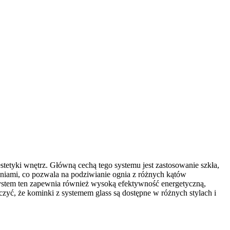
tetyki wnętrz. Główną cechą tego systemu jest zastosowanie szkła,
leniami, co pozwala na podziwianie ognia z różnych kątów
System ten zapewnia również wysoką efektywność energetyczną,
czyć, że kominki z systemem glass są dostępne w różnych stylach i