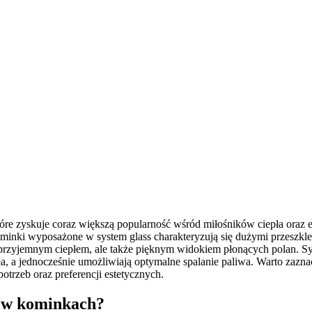
e zyskuje coraz większą popularność wśród miłośników ciepła oraz es
 Kominki wyposażone w system glass charakteryzują się dużymi przeszk
o przyjemnym ciepłem, ale także pięknym widokiem płonących polan. 
a, a jednocześnie umożliwiają optymalne spalanie paliwa. Warto zazna
trzeb oraz preferencji estetycznych.
ss w kominkach?