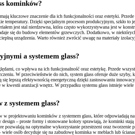
ass kominków?
mają kluczowe znaczenie dla ich funkcjonalności oraz estetyki. Przed
 temperatury. Dzięki specjalnym procesom produkcyjnym, szkło to jes
ałem jest stal nierdzewna, która często wykorzystywana jest w konstr
e nadaje się do budowy elementów grzewczych. Dodatkowo, w niektóryc
ieplną urządzenia. Warto również zwrócić uwagę na materiały izolacyjn
yjnymi a systemem glass?
ględami, co wpływa na ich funkcjonalność oraz estetykę. Przede wszys
eniu. W przeciwieństwie do nich, system glass oferuje duże szyby, k
 się lepszą efektywnością energetyczną dzięki zastosowaniu innowacyj
e w kwestii aranżacji wnętrz. W przypadku systemu glass istnieje wie
 z systemem glass?
ów w projektowaniu kominków z systemem glass, które odpowiadają na 
 design – proste formy i stonowane kolory sprawiają, że kominki stają 
óre pozwalają na optymalne wykorzystanie przestrzeni oraz tworzenie
wiele osób decyduje się na zabudowę kominka w meblach lub ścianach,