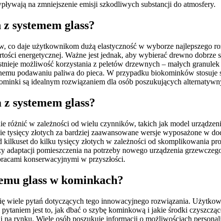
wpływają na zmniejszenie emisji szkodliwych substancji do atmosfery.
 z systemem glass?
iw, co daje użytkownikom dużą elastyczność w wyborze najlepszego r
rtości energetycznej. Ważne jest jednak, aby wybierać drewno dobrze 
istnieje możliwość korzystania z peletów drzewnych – małych granule
mu podawaniu paliwa do pieca. W przypadku biokominków stosuje się 
inki są idealnym rozwiązaniem dla osób poszukujących alternatywnyc
a z systemem glass?
nie różnić w zależności od wielu czynników, takich jak model urządz
aście tysięcy złotych za bardziej zaawansowane wersje wyposażone w d
kilkuset do kilku tysięcy złotych w zależności od skomplikowania pr
 adaptacji pomieszczenia na potrzeby nowego urządzenia grzewczego.
racami konserwacyjnymi w przyszłości.
stemu glass w kominkach?
ię wiele pytań dotyczących tego innowacyjnego rozwiązania. Użytkown
aniem jest to, jak dbać o szybę kominkową i jakie środki czyszczące są
li na rynku. Wiele osób poszukuje informacji o możliwościach persona