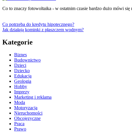
Co to znaczy fotowoltaika - w ostatnim czasie bardzo dużo mówi się 
Co potrzeba do kredytu hipotecznego?
Jak działają kominki z płaszczem wodnym?
Kategorie
Biznes
Budownictwo
Dzieci
Dziecko
Edukacja
Geologia
Hobby
Imprezy
Marketing i reklama
Moda
Motoryzacja
Nieruchomości
Obcojęzyczne
Praca
Prawo