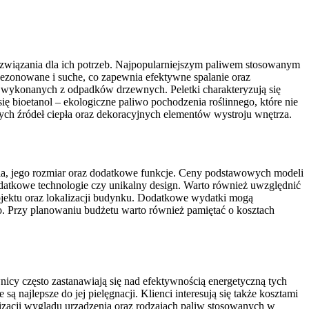
ozwiązania dla ich potrzeb. Najpopularniejszym paliwem stosowanym
sezonowane i suche, co zapewnia efektywne spalanie oraz
k wykonanych z odpadków drzewnych. Peletki charakteryzują się
bioetanol – ekologiczne paliwo pochodzenia roślinnego, które nie
h źródeł ciepła oraz dekoracyjnych elementów wystroju wnętrza.
enia, jego rozmiar oraz dodatkowe funkcje. Ceny podstawowych modeli
odatkowe technologie czy unikalny design. Warto również uwzględnić
ojektu oraz lokalizacji budynku. Dodatkowe wydatki mogą
 Przy planowaniu budżetu warto również pamiętać o kosztach
icy często zastanawiają się nad efektywnością energetyczną tych
 najlepsze do jej pielęgnacji. Klienci interesują się także kosztami
lizacji wyglądu urządzenia oraz rodzajach paliw stosowanych w