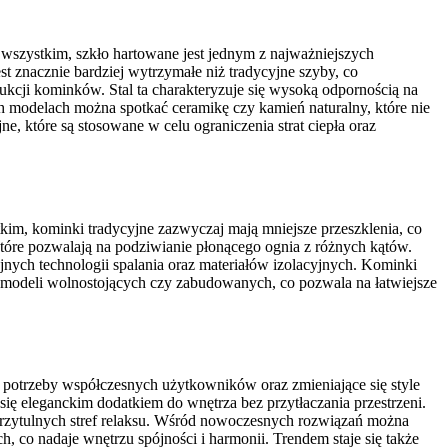
e wszystkim, szkło hartowane jest jednym z najważniejszych
t znacznie bardziej wytrzymałe niż tradycyjne szyby, co
ukcji kominków. Stal ta charakteryzuje się wysoką odpornością na
h modelach można spotkać ceramikę czy kamień naturalny, które nie
e, które są stosowane w celu ograniczenia strat ciepła oraz
tkim, kominki tradycyjne zazwyczaj mają mniejsze przeszklenia, co
tóre pozwalają na podziwianie płonącego ognia z różnych kątów.
nych technologii spalania oraz materiałów izolacyjnych. Kominki
le modeli wolnostojących czy zabudowanych, co pozwala na łatwiejsze
potrzeby współczesnych użytkowników oraz zmieniające się style
się eleganckim dodatkiem do wnętrza bez przytłaczania przestrzeni.
 przytulnych stref relaksu. Wśród nowoczesnych rozwiązań można
 co nadaje wnętrzu spójności i harmonii. Trendem staje się także