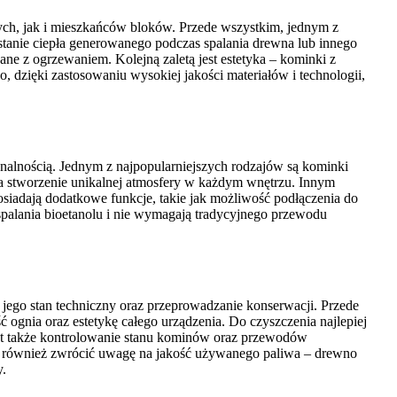
nych, jak i mieszkańców bloków. Przede wszystkim, jednym z
tanie ciepła generowanego podczas spalania drewna lub innego
ane z ogrzewaniem. Kolejną zaletą jest estetyka – kominki z
, dzięki zastosowaniu wysokiej jakości materiałów i technologii,
nalnością. Jednym z najpopularniejszych rodzajów są kominki
a stworzenie unikalnej atmosfery w każdym wnętrzu. Innym
siadają dodatkowe funkcje, takie jak możliwość podłączenia do
 spalania bioetanolu i nie wymagają tradycyjnego przewodu
o jego stan techniczny oraz przeprowadzanie konserwacji. Przede
gnia oraz estetykę całego urządzenia. Do czyszczenia najlepiej
est także kontrolowanie stanu kominów oraz przewodów
t również zwrócić uwagę na jakość używanego paliwa – drewno
y.