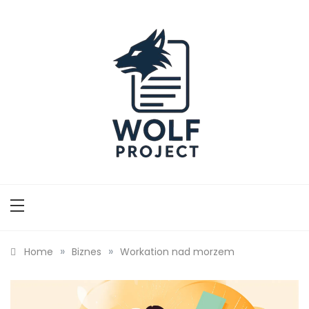
Skip
to
content
Wolf Project
»
»
Home
Biznes
Workation nad morzem