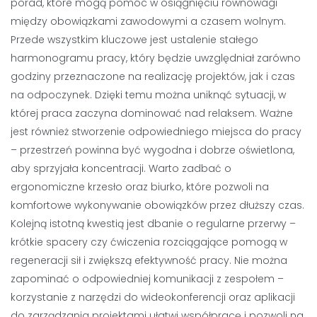
porad, które mogą pomóc w osiągnięciu równowagi
między obowiązkami zawodowymi a czasem wolnym.
Przede wszystkim kluczowe jest ustalenie stałego
harmonogramu pracy, który będzie uwzględniał zarówno
godziny przeznaczone na realizację projektów, jak i czas
na odpoczynek. Dzięki temu można uniknąć sytuacji, w
której praca zaczyna dominować nad relaksem. Ważne
jest również stworzenie odpowiedniego miejsca do pracy
– przestrzeń powinna być wygodna i dobrze oświetlona,
aby sprzyjała koncentracji. Warto zadbać o
ergonomiczne krzesło oraz biurko, które pozwoli na
komfortowe wykonywanie obowiązków przez dłuższy czas.
Kolejną istotną kwestią jest dbanie o regularne przerwy –
krótkie spacery czy ćwiczenia rozciągające pomogą w
regeneracji sił i zwiększą efektywność pracy. Nie można
zapominać o odpowiedniej komunikacji z zespołem –
korzystanie z narzędzi do wideokonferencji oraz aplikacji
do zarządzania projektami ułatwi współpracę i pozwoli na