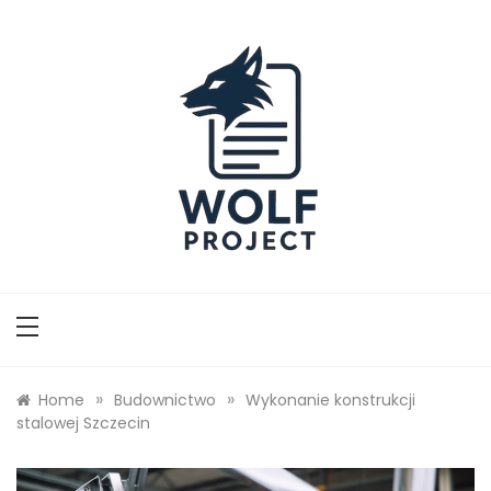
Skip
to
content
Wolf Project
»
»
Home
Budownictwo
Wykonanie konstrukcji
stalowej Szczecin