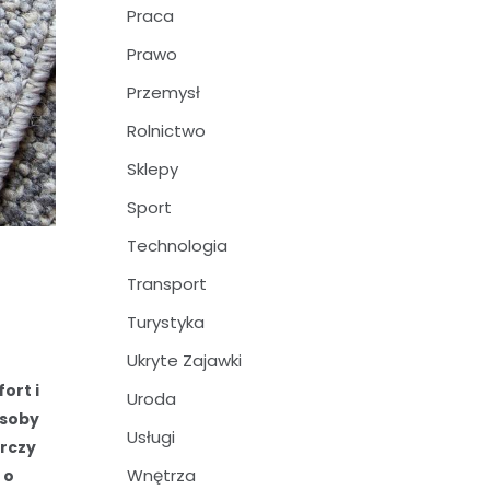
Praca
Prawo
Przemysł
Rolnictwo
Sklepy
Sport
Technologia
Transport
Turystyka
Ukryte Zajawki
ort i
Uroda
osoby
Usługi
arczy
Wnętrza
 o