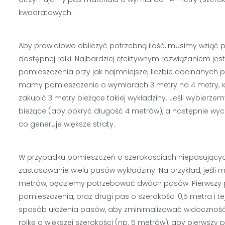
kwadratowych.
Aby prawidłowo obliczyć potrzebną ilość, musimy wzią
dostępnej rolki. Najbardziej efektywnym rozwiązaniem jest 
pomieszczenia przy jak najmniejszej liczbie docinanych p
mamy pomieszczenie o wymiarach 3 metry na 4 metry, ide
zakupić 3 metry bieżące takiej wykładziny. Jeśli wybierze
bieżące (aby pokryć długość 4 metrów), a następnie wyci
co generuje większe straty.
W przypadku pomieszczeń o szerokościach niepasujących 
zastosowanie wielu pasów wykładziny. Na przykład, jeśli
metrów, będziemy potrzebować dwóch pasów. Pierwszy pa
pomieszczenia, oraz drugi pas o szerokości 0,5 metra i t
sposób ułożenia pasów, aby zminimalizować widoczność łą
rolkę o większej szerokości (np. 5 metrów), aby pierwszy p