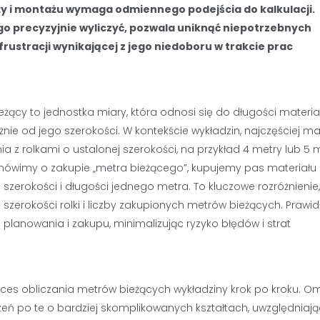
y i montażu wymaga odmiennego podejścia do kalkulacji.
 go precyzyjnie wyliczyć, pozwala uniknąć niepotrzebnych
ustracji wynikającej z jego niedoboru w trakcie prac
eżący to jednostka miary, która odnosi się do długości materiał
eżnie od jego szerokości. W kontekście wykładzin, najczęściej 
ia z rolkami o ustalonej szerokości, na przykład 4 metry lub 5 
mówimy o zakupie „metra bieżącego”, kupujemy pas materiału o
 szerokości i długości jednego metra. To kluczowe rozróżnienie,
szerokości rolki i liczby zakupionych metrów bieżących. Prawi
planowania i zakupu, minimalizując ryzyko błędów i strat
oces obliczania metrów bieżących wykładziny krok po kroku. 
eń po te o bardziej skomplikowanych kształtach, uwzględniają