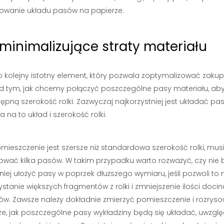
ysowanie układu pasów na papierze.
 minimalizujące straty materiału
kolejny istotny element, który pozwala zoptymalizować zakup
d tym, jak chcemy połączyć poszczególne pasy materiału, aby
tępną szerokość rolki. Zazwyczaj najkorzystniej jest układać pa
 na to układ i szerokość rolki.
omieszczenie jest szersze niż standardowa szerokość rolki, mu
ować kilka pasów. W takim przypadku warto rozważyć, czy nie 
niej ułożyć pasy w poprzek dłuższego wymiaru, jeśli pozwoli to 
stanie większych fragmentów z rolki i zmniejszenie ilości doci
ów. Zawsze należy dokładnie zmierzyć pomieszczenie i rozrys
ze, jak poszczególne pasy wykładziny będą się układać, uwzglę