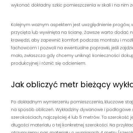
wykonać dokładny szkic pomieszczenia w skali i na nim 
Kolejnym ważnym aspektem jest uwzględnienie progów, w
przycięta lub wywinięta na ścianę. Zawsze warto dodać n
krawędzi, aby zapewnić komfort podczas montażu i możl
fachowcom i pozwoli na ewentualne poprawki, jeśli zajdzi
mało, zwłaszcza gdy chcemy uniknąć konieczności dokupo
produkcyjnej i różnić się odcieniem.
Jak obliczyć metr bieżący wykła
Po dokładnym wymierzeniu pomieszczenia, kluczowe staje
na sposób obliczeń. Wykładziny dywanowe i podłogowe
szerokościach, najczęściej 4 lub 5 metrów. Ta szerokość j
długości materiału o tej konkretnej szerokości. Na przykła
otrzymujemy pas materiału o wymiarach 4 metry (szerok