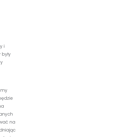
y i
 były
sy
simy
będzie
na
nanych
ować na
dniając