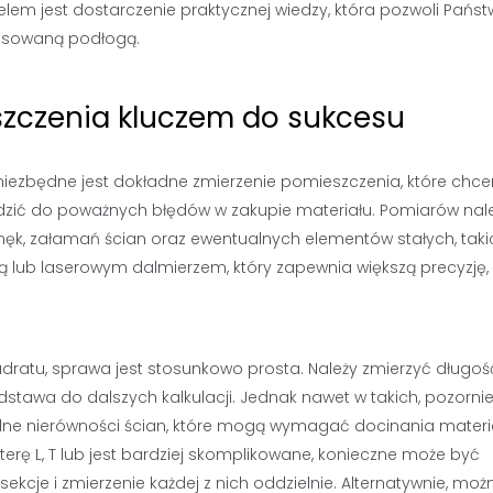
elem jest dostarczenie praktycznej wiedzy, która pozwoli Pańs
pasowaną podłogą.
zczenia kluczem do sukcesu
 niezbędne jest dokładne zmierzenie pomieszczenia, które chc
dzić do poważnych błędów w zakupie materiału. Pomiarów nal
k, załamań ścian oraz ewentualnych elementów stałych, takic
janą lub laserowym dalmierzem, który zapewnia większą precyzję,
ratu, sprawa jest stosunkowo prosta. Należy zmierzyć długość
stawa do dalszych kalkulacji. Jednak nawet w takich, pozorni
ne nierówności ścian, które mogą wymagać docinania materia
iterę L, T lub jest bardziej skomplikowane, konieczne może być
kcje i zmierzenie każdej z nich oddzielnie. Alternatywnie, moż