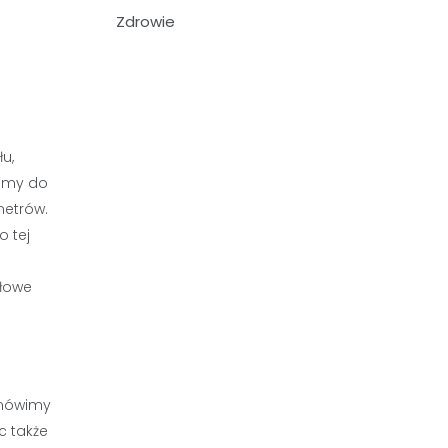
Zdrowie
u,
mamy do
metrów.
 tej
dłowe
Omówimy
c także