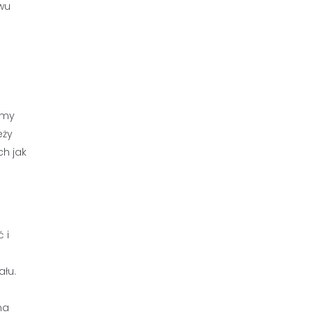
twu
emy
eży
h jak
 i
e
łu.
na