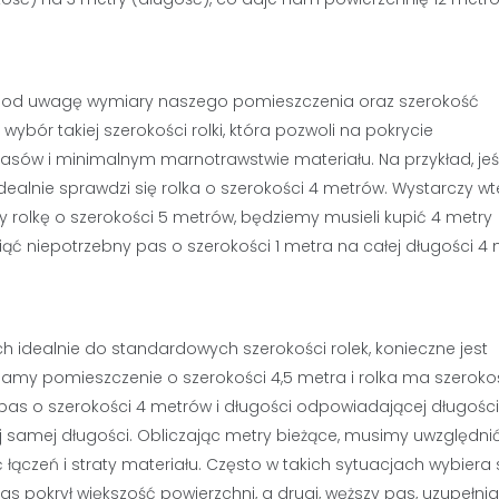
ć pod uwagę wymiary naszego pomieszczenia oraz szerokość
wybór takiej szerokości rolki, która pozwoli na pokrycie
asów i minimalnym marnotrawstwie materiału. Na przykład, jeśl
alnie sprawdzi się rolka o szerokości 4 metrów. Wystarczy w
my rolkę o szerokości 5 metrów, będziemy musieli kupić 4 metry
ąć niepotrzebny pas o szerokości 1 metra na całej długości 4 
idealnie do standardowych szerokości rolek, konieczne jest
 mamy pomieszczenie o szerokości 4,5 metra i rolka ma szeroko
s o szerokości 4 metrów i długości odpowiadającej długości
ej samej długości. Obliczając metry bieżące, musimy uwzględni
czeń i straty materiału. Często w takich sytuacjach wybiera 
as pokrył większość powierzchni, a drugi, węższy pas, uzupełnia