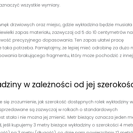
zaznaczyć wszystkie wymiary.
nęk drzwiowych oraz miejsc, gdzie wykładzina będzie musiała
iewielki zapas materiału, zazwyczaj od 5 do 10 centymetrów na
iwość precyzyjnego dopasowania. Ten zapas ułatwi pracę
e taka potrzeba. Pamiętajmy, że lepiej mieć odrobinę za dużo n
wania brakującego fragmentu, który może pochodzić z innej 
dziny w zależności od jej szerokoś
 się zrozumienie, jak szerokość dostępnych rolek wykładziny 
 sprzedawane są zazwyczaj w rolkach o standardowych
est stała i nie można jej zmienić. Metr bieżący oznacza jeden m
d, jeśli kupujemy 3 metry bieżące wykładziny o szerokości 4 met
ość) na 3 metry (długość), co daje nam powierzchnię 12 metr