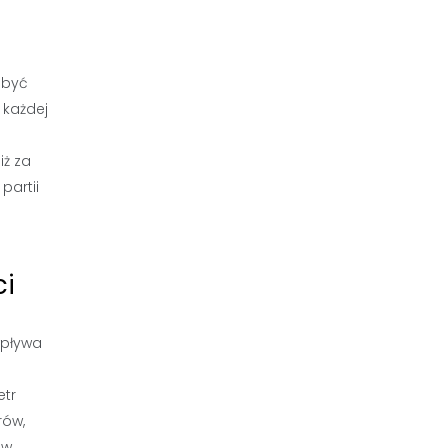
 być
 każdej
iż za
partii
ci
wpływa
etr
rów,
ów